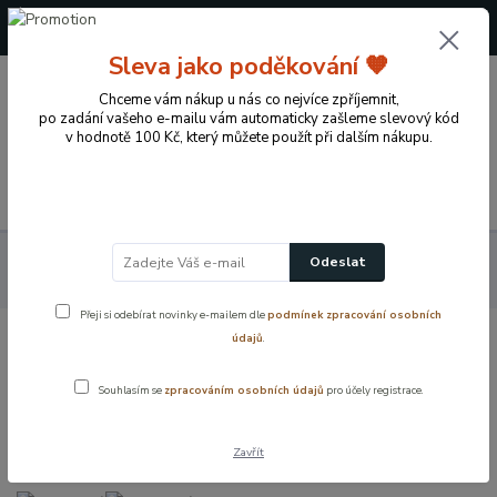
+420 724 722 973
(Po-Pá, 09-17 hod.)
Sleva jako poděkování 🧡
0
Chceme vám nákup u nás co nejvíce zpříjemnit,
0 Kč
po zadání vašeho e-mailu vám automaticky zašleme slevový kód
v hodnotě 100 Kč, který můžete použít při dalším nákupu.
Menu
Přírodní dekorace pro domov a zahradu
Adventní věnce a
Odeslat
adventní štoly
Adventní štola - vánoční, zlatý Design
Přeji si odebírat novinky e-mailem dle
podmínek zpracování osobních
údajů
.
Adventní štola - vánoční, zlatý Design
Souhlasím se
zpracováním osobních údajů
pro účely registrace.
Zavřít