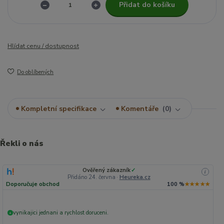
Přidat do košíku
Hlídat cenu / dostupnost
Do oblíbených
Kompletní specifikace
Komentáře
0
Řekli o nás
Ověřený zákazník
✓
i
Přidáno 24. června
·
Heureka.cz
Doporučuje obchod
100 %
★★★★★
vynikajici jednani a rychlost doruceni.
+