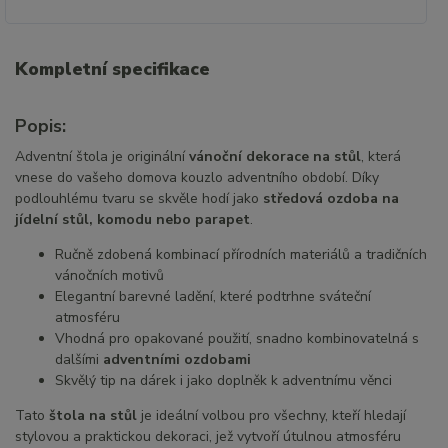
Kompletní specifikace
Popis:
Adventní štola je originální
vánoční dekorace na stůl
, která
vnese do vašeho domova kouzlo adventního období. Díky
podlouhlému tvaru se skvěle hodí jako
středová ozdoba na
jídelní stůl, komodu nebo parapet
.
Ručně zdobená kombinací přírodních materiálů a tradičních
vánočních motivů
Elegantní barevné ladění, které podtrhne sváteční
atmosféru
Vhodná pro opakované použití, snadno kombinovatelná s
dalšími
adventními ozdobami
Skvělý tip na dárek i jako doplněk k adventnímu věnci
Tato
štola na stůl
je ideální volbou pro všechny, kteří hledají
stylovou a praktickou dekoraci, jež vytvoří útulnou atmosféru