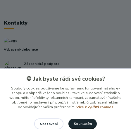
Kontakty
Vybaveni-dekorace
Zákaznická podpora
+420 724 722 973
(Po-Pá, 09-17 hod.)
🍪 Jak byste rádi své cookies?
info@vybaveni-dekorace.cz
Soubory cookies používáme ke správnému fungování našeho e-
shopu a v případě vašeho souhlasu také ke sledování statistik o
webu, měření efektivity reklamních kampaní, zapamatování vašeho
oblíbeného nastavení při používání stránek, či zobrazení reklam
odpovídajících vašim preferencím.
Více k využití cookies
Souhlasím
Nastavení
Vytvořeno na
Eshop-rychle.cz