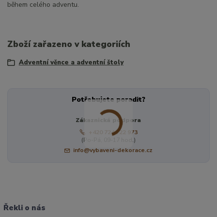
během celého adventu.
Zboží zařazeno v kategoriích
Adventní věnce a adventní štoly
Potřebujete poradit?
Zákaznická podpora
+420 724 722 973
(Po-Pá, 09-17 hod.)
info@vybaveni-dekorace.cz
Řekli o nás