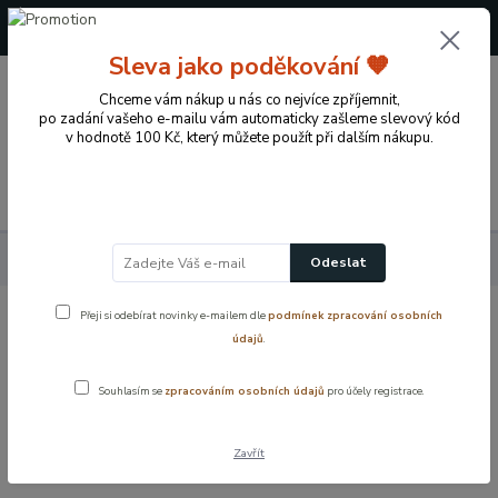
+420 724 722 973
(Po-Pá, 09-17 hod.)
Sleva jako poděkování 🧡
0
Chceme vám nákup u nás co nejvíce zpříjemnit,
0 Kč
po zadání vašeho e-mailu vám automaticky zašleme slevový kód
v hodnotě 100 Kč, který můžete použít při dalším nákupu.
Menu
Koupelnové vybavení a doplňky
WC mísy
Odeslat
Přeji si odebírat novinky e-mailem dle
podmínek zpracování osobních
WC mísy
údajů
.
Souhlasím se
zpracováním osobních údajů
pro účely registrace.
WC mísy v moderním designu pro každou koupelnu. Závěsné i
stojící varianty, kvalitní materiály a snadná údržba pro maximální
komfort a hygienu
Zavřít