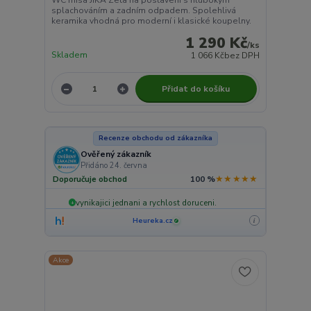
splachováním a zadním odpadem. Spolehlivá
keramika vhodná pro moderní i klasické koupelny.
1 290 Kč
/
ks
Skladem
1 066 Kč
bez DPH
Přidat do košíku
Recenze obchodu od zákazníka
Ověřený zákazník
Přidáno 24. června
★★★★★
Doporučuje obchod
100 %
vynikajici jednani a rychlost doruceni.
+
Heureka.cz
i
✓
Akce