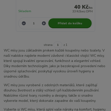
40 Kč
/
ks
Skladem
33 Kč
bez DPH
Přidat do košíku
strana
z 1
WC mísy jsou základním prvkem každé koupelny nebo toalety. V
naší nabídce najdete moderní závěsné i klasické stojící WC mísy,
které spojují kvalitní zpracování, funkčnost a elegantní vzhled.
Díky moderním technologiím, jako je bezokrajové provedení nebo
úsporné splachování, poskytují vysokou úroveň hygieny a
snadnou údržbu.
WC mísy jsou vyrobené z odolných materiálů, které zajišťují
dlouhou životnost a stálý vzhled i při každodenním používání.
Nabízíme různé tvary, rozměry a designy, takže si snadno
vyberete model, který dokonale zapadne do vaší koupelny.
Vyberte si WC mísu, která splní vaše nároky na komfort, hygienu