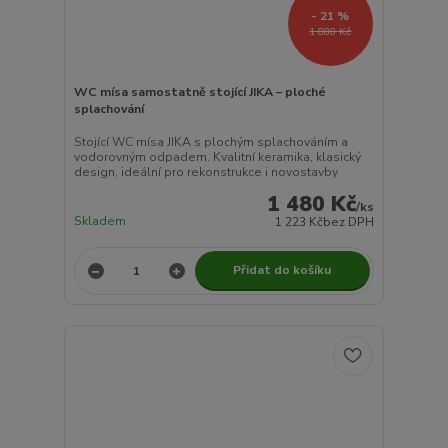
- 21 %
1 880 Kč
WC mísa samostatně stojící JIKA – ploché
splachování
Stojící WC mísa JIKA s plochým splachováním a
vodorovným odpadem. Kvalitní keramika, klasický
design, ideální pro rekonstrukce i novostavby
1 480 Kč
/
ks
Skladem
1 223 Kč
bez DPH
Přidat do košíku