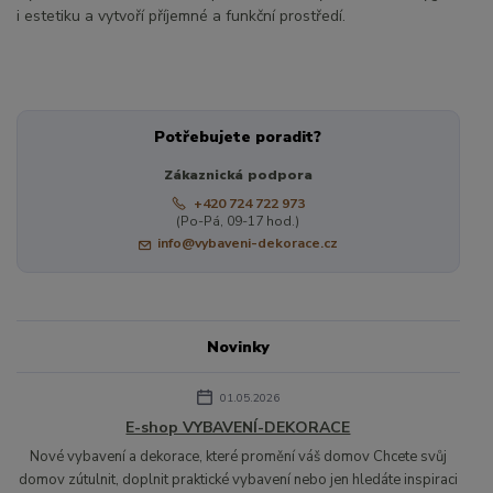
i estetiku a vytvoří příjemné a funkční prostředí.
Potřebujete poradit?
Zákaznická podpora
+420 724 722 973
(Po-Pá, 09-17 hod.)
info@vybaveni-dekorace.cz
Novinky
01.05.2026
E-shop VYBAVENÍ-DEKORACE
Nové vybavení a dekorace, které promění váš domov Chcete svůj
domov zútulnit, doplnit praktické vybavení nebo jen hledáte inspiraci