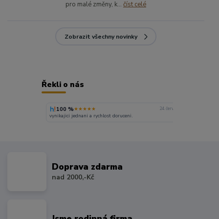
pro malé změny, k...
číst celé
Zobrazit všechny novinky
Řekli o nás
100 %
★★★★★
24. června
vynikajici jednani a rychlost doruceni.
Doprava zdarma
nad 2000,-Kč
Jsme rodinná firma