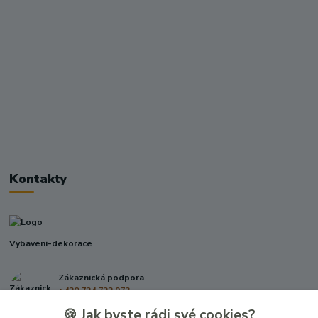
Kontakty
Vybaveni-dekorace
Zákaznická podpora
+420 724 722 973
(Po-Pá, 09-17 hod.)
🍪 Jak byste rádi své cookies?