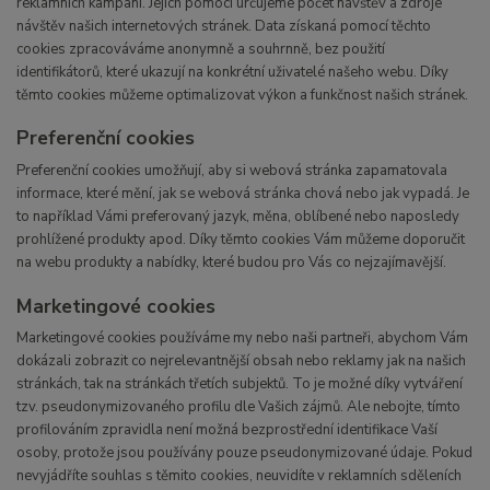
reklamních kampaní. Jejich pomocí určujeme počet návštěv a zdroje
návštěv našich internetových stránek. Data získaná pomocí těchto
cookies zpracováváme anonymně a souhrnně, bez použití
identifikátorů, které ukazují na konkrétní uživatelé našeho webu. Díky
těmto cookies můžeme optimalizovat výkon a funkčnost našich stránek.
Preferenční cookies
Preferenční cookies umožňují, aby si webová stránka zapamatovala
informace, které mění, jak se webová stránka chová nebo jak vypadá. Je
to například Vámi preferovaný jazyk, měna, oblíbené nebo naposledy
prohlížené produkty apod. Díky těmto cookies Vám můžeme doporučit
na webu produkty a nabídky, které budou pro Vás co nejzajímavější.
Marketingové cookies
Marketingové cookies používáme my nebo naši partneři, abychom Vám
dokázali zobrazit co nejrelevantnější obsah nebo reklamy jak na našich
stránkách, tak na stránkách třetích subjektů. To je možné díky vytváření
tzv. pseudonymizovaného profilu dle Vašich zájmů. Ale nebojte, tímto
profilováním zpravidla není možná bezprostřední identifikace Vaší
osoby, protože jsou používány pouze pseudonymizované údaje. Pokud
nevyjádříte souhlas s těmito cookies, neuvidíte v reklamních sděleních