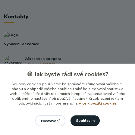
Kontakty
Vybaveni-dekorace
Zákaznická podpora
+420 724 722 973
(Po-Pá, 09-17 hod.)
🍪 Jak byste rádi své cookies?
info@vybaveni-dekorace.cz
Soubory cookies používáme ke správnému fungování našeho e-
shopu a v případě vašeho souhlasu také ke sledování statistik o
webu, měření efektivity reklamních kampaní, zapamatování vašeho
oblíbeného nastavení při používání stránek, či zobrazení reklam
odpovídajících vašim preferencím.
Více k využití cookies
Souhlasím
Nastavení
Vytvořeno na
Eshop-rychle.cz