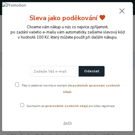
+420 724 722 973
(Po-Pá, 09-17 hod.)
Sleva jako poděkování 🧡
0
0 Kč
Chceme vám nákup u nás co nejvíce zpříjemnit,
po zadání vašeho e-mailu vám automaticky zašleme slevový kód
v hodnotě 100 Kč, který můžete použít při dalším nákupu.
Menu
Práce s cookies
Odeslat
Práce s cookies
Přeji si odebírat novinky e-mailem dle
podmínek zpracování osobních
údajů
.
Provozovatel webové stránky Luboš Menoušek, Vybaveni-dekorace,
se sídlem Horky 6,28601, IČ 01329430, (dále jen „prodávající“ nebo
Souhlasím se
zpracováním osobních údajů
pro účely registrace.
„správce“) pracuje na této webové stránce se soubory cookies.
Co jsou to cookies?
Zavřít
Cookies jsou krátké textové soubory, které webová stránka ukládá v