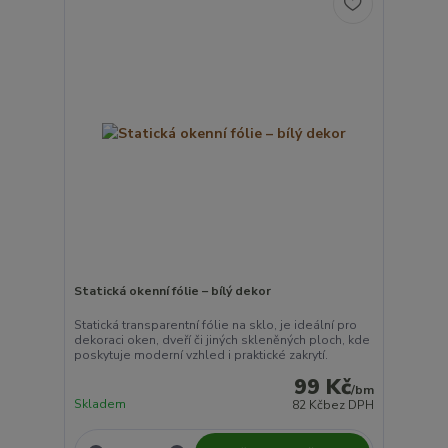
Statická okenní fólie – bílý dekor
Statická transparentní fólie na sklo, je ideální pro
dekoraci oken, dveří či jiných skleněných ploch, kde
poskytuje moderní vzhled i praktické zakrytí.
99 Kč
/
bm
Skladem
82 Kč
bez DPH