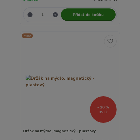
Přidat do košíku
Akce
- 20 %
85 Kč
Držák na mýdlo, magnetický - plastový