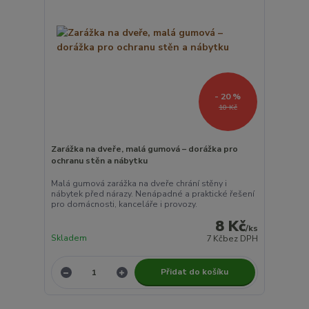
- 20 %
10 Kč
Zarážka na dveře, malá gumová – dorážka pro
ochranu stěn a nábytku
Malá gumová zarážka na dveře chrání stěny i
nábytek před nárazy. Nenápadné a praktické řešení
pro domácnosti, kanceláře i provozy.
8 Kč
/
ks
Skladem
7 Kč
bez DPH
Přidat do košíku