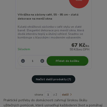
75 Kč
Vitrážka na záclony café, 55 - 85 cm – zlatá
dekorace na menší okna
Kulatá vitrážková záclonka v café stylu ve zlaté
barvě. Elegantní dekorace pro menší okna, která
dodá interiéru teplý a útulný vzhled. Snadno se
kombinuje s klasickým i moderním vybavením.
67 Kč
/
ks
Skladem
55 Kč
bez DPH
Přidat do košíku
Načíst další produkty (7)
strana
z 2
další
Praktické potřeby do domácnosti zahrnují širokou škálu
užitečných pomůcek, které usnadňují každodenní život a pomáhají