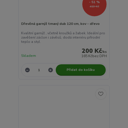
- 51 %
410 Kč
Dřevěná garnýž tmavý dub 120 cm, kov - dřevo
Kvalitní garnýž , včetně kroužků a žabek. Ideální pro
zavěšení záclon i závěsů, dodá interiéru přírodní
teplo a styl.
200 Kč
/
ks
Skladem
165 Kč
bez DPH
Přidat do košíku