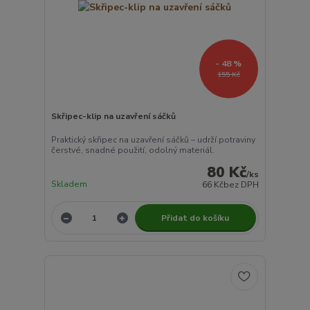
- 48 %
155 Kč
Skřipec-klip na uzavření sáčků
Praktický skřipec na uzavření sáčků – udrží potraviny
čerstvé, snadné použití, odolný materiál.
80 Kč
/
ks
Skladem
66 Kč
bez DPH
Přidat do košíku