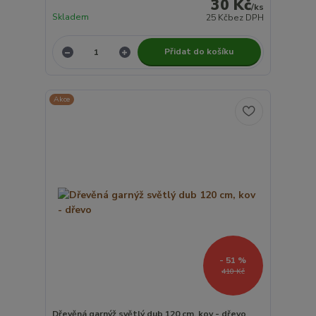
30 Kč
/
ks
Skladem
25 Kč
bez DPH
Přidat do košíku
Akce
- 51 %
410 Kč
Dřevěná garnýž světlý dub 120 cm, kov - dřevo