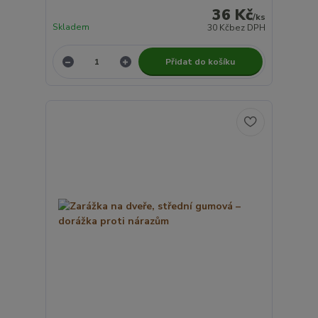
36 Kč
/
ks
Skladem
30 Kč
bez DPH
Přidat do košíku