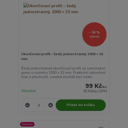
- 36 %
155 Kč
Ukončovací profil – šedý, jednostranný, 1000 × 32
mm
Šedý jednostranný ukončovací profil ze samolepicí
gumy o rozměru 1000 × 32 mm. Praktické zakončení
hran a přechodů, snadná montáž bez vrtání.
99 Kč
/
ks
Skladem
82 Kč
bez DPH
Přidat do košíku
Novinka