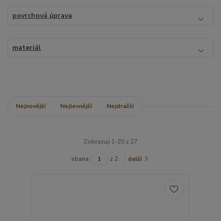
povrchová úprava
materiál
Nejnovější
Nejlevnější
Nejdražší
Zobrazuji 1-20 z 27
strana
z 2
další