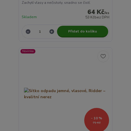
Zachytí vlasy a nečistoty, snadno se čistí.
64 Kč
/
ks
Skladem
53 Kč
bez DPH
Přidat do košíku
Novinka
- 10 %
71 Kč