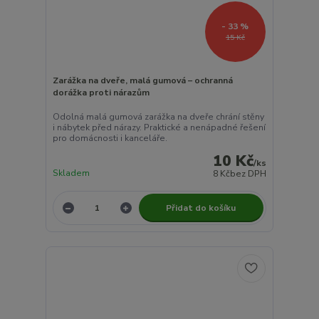
- 33 %
15 Kč
Zarážka na dveře, malá gumová – ochranná
dorážka proti nárazům
Odolná malá gumová zarážka na dveře chrání stěny
i nábytek před nárazy. Praktické a nenápadné řešení
pro domácnosti i kanceláře.
10 Kč
/
ks
Skladem
8 Kč
bez DPH
Přidat do košíku