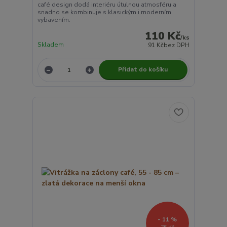
café design dodá interiéru útulnou atmosféru a
snadno se kombinuje s klasickým i moderním
vybavením.
110 Kč
/
ks
Skladem
91 Kč
bez DPH
Přidat do košíku
- 11 %