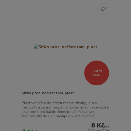
- 20 %
10 Kč
Sítko proti nečistotám, plast
Plastové sítko do dřezu zachytí zbytky jídla a
nečistoty a zabrání ucpání odtoku. Snadno se čistí a
je vhodné pro každodenní použití v kuchyni.
Jednoduchý design pasuje do většiny dřezů.
8 Kč
/
ks
Skladem
7 Kč
bez DPH