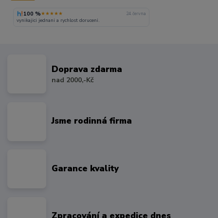
100 %
★★★★★
24. června
vynikajici jednani a rychlost doruceni.
Doprava zdarma
nad 2000,-Kč
Jsme rodinná firma
Garance kvality
Zpracování a expedice dnes