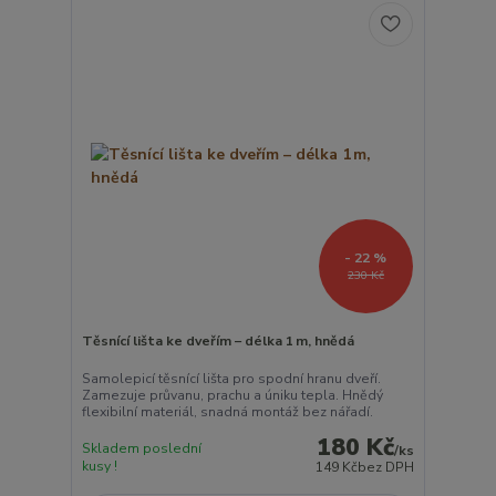
- 22 %
230 Kč
Těsnící lišta ke dveřím – délka 1 m, hnědá
Samolepicí těsnící lišta pro spodní hranu dveří.
Zamezuje průvanu, prachu a úniku tepla. Hnědý
flexibilní materiál, snadná montáž bez nářadí.
180 Kč
Skladem poslední
/
ks
kusy !
149 Kč
bez DPH