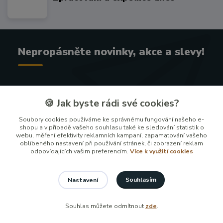
Nepropásněte novinky, akce a slevy!
🍪 Jak byste rádi své cookies?
Přihlásit se
Soubory cookies používáme ke správnému fungování našeho e-
shopu a v případě vašeho souhlasu také ke sledování statistik o
Souhlasím se
zpracováním osobních údajů
za účelem rozesílky
webu, měření efektivity reklamních kampaní, zapamatování vašeho
oblíbeného nastavení při používání stránek, či zobrazení reklam
newsletteru.
odpovídajících vašim preferencím.
Více k využití cookies
Můžete se kdykoli odhlásit. Zasíláme jednou za 14 dní.
Souhlasím
Nastavení
Informace pro zákazníky
Souhlas můžete odmítnout
zde
.
100 %
★★★★★
24. června
×
vynikajici jednani a rychlost doruceni.