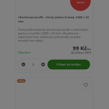
155 Kč
Ukončovací profil – černý, jednostranný, 1000 × 32
mm
Černý jednostranný ukončovací profil z samolepicí
gumy o rozměru 1000 × 32 mm. Vhodný pro
zakončení hran, koberců a přechodů, snadná
montáž bez vrtání.
99 Kč
/
ks
Skladem
82 Kč
bez DPH
Přidat do košíku
Akce