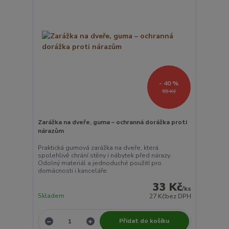
- 40 %
55 Kč
Zarážka na dveře, guma – ochranná dorážka proti
nárazům
Praktická gumová zarážka na dveře, která
spolehlivě chrání stěny i nábytek před nárazy.
Odolný materiál a jednoduché použití pro
domácnosti i kanceláře.
33 Kč
/
ks
Skladem
27 Kč
bez DPH
Přidat do košíku