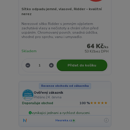
Sítko odpadu jemné, vlasové, Ridder – kvalitní
nerez
Nerezové sítko Ridder s jemným výpletem
zachytává vlasy a nečistoty a chrání sifon před
ucpáním. Chromovaný povrch, snadná údržba,
vhodné pro sprchu, vanu i umyvadlo.
64 Kč
/
ks
Skladem
53 Kč
bez DPH
Přidat do košíku
Recenze obchodu od zákazníka
Ověřený zákazník
Přidáno 24. června
★★★★★
Doporučuje obchod
100 %
vynikajici jednani a rychlost doruceni.
+
Heureka.cz
i
✓