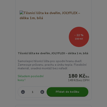
- 22 %
230 Kč
Těsnící lišta ke dveřím, JOLYFLEX – délka 1 m, bílá
Samolepicí těsnící lišta pro spodní hranu dveří.
Zamezuje průvanu, prachu a úniku tepla. Flexibilní
materiál, snadná montáž bez nářadí.
180 Kč
Skladem poslední
/
ks
kusy !
149 Kč
bez DPH
Přidat do košíku