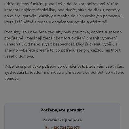
udržet domov funkční, pohodlný a dobře zorganizovaný. V této
kategorii najdete těsnicí lišty pod dveře, sítka do dřezu, zarážky
na dveře, garnýže, vitrážky a mnoho dalších drobných pomocníků,
které řeší běžné situace v domácnosti rychle a efektivně.
Produkty jsou navržené tak, aby byly praktické, odolné a snadno
použitelné. Pomáhají zlepšit komfort bydlení, chránit vybavení,
usnadnit úklid nebo zvýšit bezpečnost. Díky širokému výběru si
snadno vyberete přesně to, co potřebujete pro každou místnost
vašeho domova.
Vyberte si praktické potřeby do domácnosti, které vám ušetří čas,
zjednoduší každodenní činnosti a přinesou více pohodlí do vašeho
domova.
Potřebujete poradit?
Zákaznická podpora
+420 724 722 973