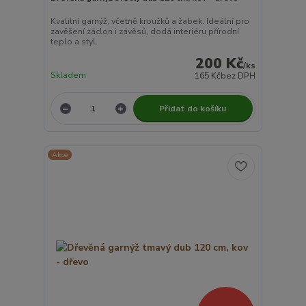
Kvalitní garnýž, včetně kroužků a žabek. Ideální pro
zavěšení záclon i závěsů, dodá interiéru přírodní
teplo a styl.
200 Kč
/
ks
Skladem
165 Kč
bez DPH
Přidat do košíku
Akce