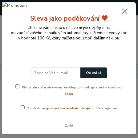
+420 724 722 973
(Po-Pá, 09-17 hod.)
Sleva jako poděkování 🧡
0
Chceme vám nákup u nás co nejvíce zpříjemnit,
0 Kč
po zadání vašeho e-mailu vám automaticky zašleme slevový kód
v hodnotě 100 Kč, který můžete použít při dalším nákupu.
Menu
Domácí potřeby
Praktické potřeby do domácnosti
Odeslat
Přeji si odebírat novinky e-mailem dle
podmínek zpracování osobních
Praktické potřeby do domácnosti
údajů
.
Souhlasím se
zpracováním osobních údajů
pro účely registrace.
Praktické potřeby do domácnosti pro každodenní pohodlí. Těsnicí
lišty, sítka do dřezu, zarážky na dveře, garnýže, vitrážky a další
užiteční pomocníci.
Zavřít