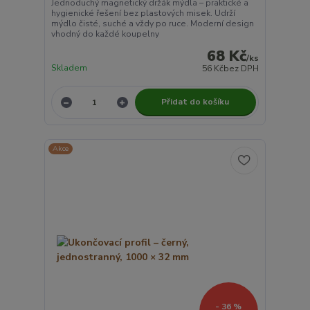
Jednoduchý magnetický držák mýdla – praktické a
hygienické řešení bez plastových misek. Udrží
mýdlo čisté, suché a vždy po ruce. Moderní design
vhodný do každé koupelny
68 Kč
/
ks
Skladem
56 Kč
bez DPH
Přidat do košíku
Akce
- 36 %