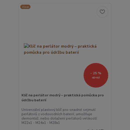
Akce
- 25 %
40 Kč
Klíč na perlátor modrý – praktická pomůcka pro
údržbu baterií
Univerzální plastový klíč pro snadné sejmutí
perlátorů z vodovodních baterií, umožňuje
demontáž, nebo dotažení perlátorů velikostí:
M22x1 - M24x1 - M28x1