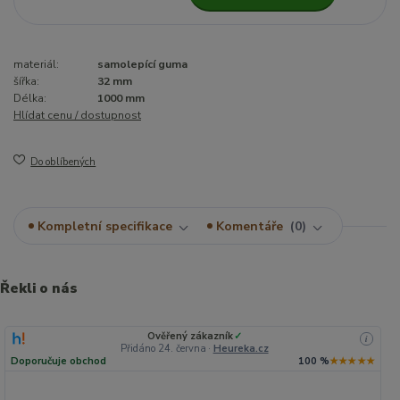
materiál:
samolepící guma
šířka:
32 mm
Délka:
1000 mm
Hlídat cenu / dostupnost
Do oblíbených
Kompletní specifikace
Komentáře
0
Řekli o nás
Ověřený zákazník
✓
i
Přidáno 24. června
·
Heureka.cz
Doporučuje obchod
100 %
★★★★★