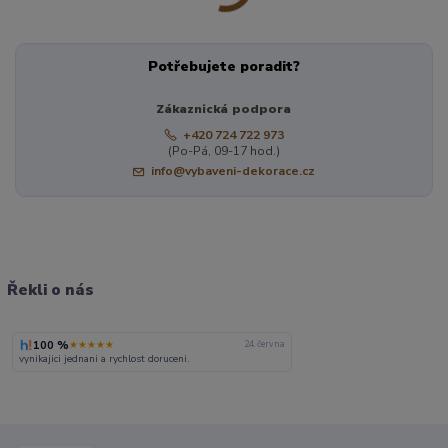
Potřebujete poradit?
Zákaznická podpora
+420 724 722 973
(Po-Pá, 09-17 hod.)
info@vybaveni-dekorace.cz
Řekli o nás
100 %
★★★★★
24. června
vynikajici jednani a rychlost doruceni.