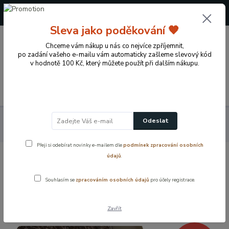
+420 724 722 973
(Po-Pá, 09-17 hod.)
Sleva jako poděkování 🧡
0
Chceme vám nákup u nás co nejvíce zpříjemnit,
0 Kč
po zadání vašeho e-mailu vám automaticky zašleme slevový kód
v hodnotě 100 Kč, který můžete použít při dalším nákupu.
Menu
Domácí potřeby
Praktické potřeby do domácnosti
Odeslat
Ukončovací profil – šedý, jednostranný, 1000 × 32 mm
Přeji si odebírat novinky e-mailem dle
podmínek zpracování osobních
údajů
.
Ukončovací profil – šedý, jednostranný,
1000 × 32 mm
Souhlasím se
zpracováním osobních údajů
pro účely registrace.
Akce
Zavřít