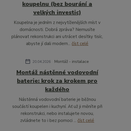
koupelnu (bez bourání a
velkých investic)
Koupelna je jedním z nejvytíženějších míst v
domácnosti. Dobrá zpráva? Nemusíte
plánovat rekonstrukci ani utrácet desítky tisíc,
abyste jí dali modern...
číst celé
Montáž - instalace
20.04.2026
Montáž nástěnné vodovodní
baterie: krok za krokem pro
každého
Nástěnná vodovodní baterie je běžnou
součástí koupelen i kuchyní. Ať už ji měníte při
rekonstrukci, nebo instalujete novou,
zvládnete to i bez pomoci ...
číst celé