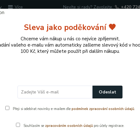
y
Nevíte si rady? Zavolejte.
+420 724
Více
Sleva jako poděkování 🧡
Hledat
Chceme vám nákup u nás co nejvíce zpříjemnit,
adání vašeho e-mailu vám automaticky zašleme slevový kód v ho
100 Kč, který můžete použít při dalším nákupu.
cí potřeby
Přírodní dekorace pro domov a zahr
Odeslat
Přeji si odebírat novinky e-mailem dle
podmínek zpracování osobních údajů
.
bchodní podmínky
Souhlasím se
zpracováním osobních údajů
pro účely registrace.