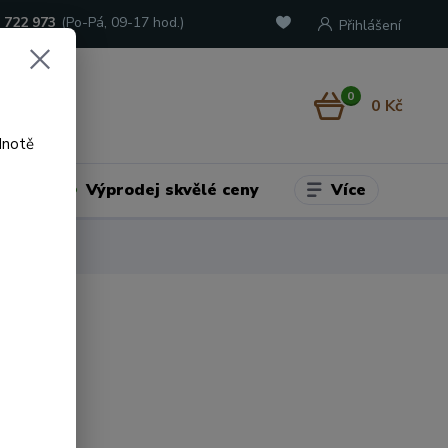
 722 973
(Po-Pá, 09-17 hod.)
Přihlášení
0
0 Kč
dnotě
Více
adu
Výprodej skvělé ceny