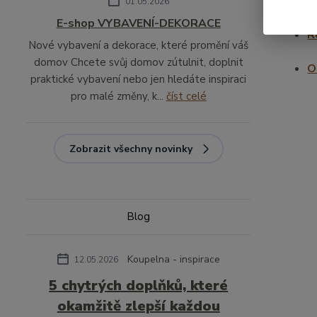
V
01.05.2026
E-shop VYBAVENÍ-DEKORACE
R
Nové vybavení a dekorace, které promění váš
domov Chcete svůj domov zútulnit, doplnit
O
praktické vybavení nebo jen hledáte inspiraci
pro malé změny, k...
číst celé
Zobrazit všechny novinky
Blog
Koupelna - inspirace
12.05.2026
5 chytrých doplňků, které
okamžitě zlepší každou