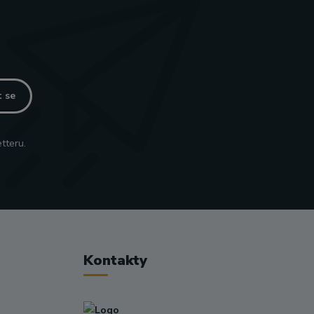
t se
tteru.
Kontakty