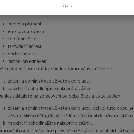
pracováním osobních údajů a o volném pohybu těchto údajů a o zru
Zavřít
ajů) (dále jen
„Nařízení“
), zpracovával/a následující osobní údaje:
jméno a příjmení
emailovou adresu
telefonní číslo
fakturační adresu
dodací adresu
historii objednávek
ýše uvedené osobní údaje budou zpracovány za účelem:
zřízení a administrace uživatelského účtu
nabídnutí pohodlnějšího nákupního zážitku
ouhlas udělujete na zpracování po dobu 5 let a to za účelem:
zřízení a administrace uživatelského účtu, pokud tuto dobu n
uživatelského účtu, čili při každém přihlášení do uživatelského
nabídnutí pohodlnějšího nákupního zážitku
pracování osobních údajů je prováděno Správcem osobních údajů, o