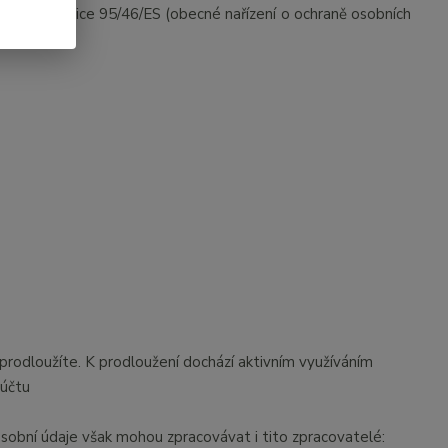
šení směrnice 95/46/ES (obecné nařízení o ochraně osobních
eprodloužíte. K prodloužení dochází aktivním využíváním
 účtu
sobní údaje však mohou zpracovávat i tito zpracovatelé: