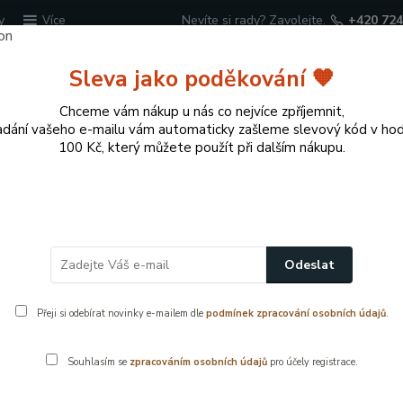
y
Nevíte si rady? Zavolejte.
+420 724
Více
Sleva jako poděkování 🧡
Hledat
Chceme vám nákup u nás co nejvíce zpříjemnit,
adání vašeho e-mailu vám automaticky zašleme slevový kód v ho
100 Kč, který můžete použít při dalším nákupu.
cí potřeby
Přírodní dekorace pro domov a zahr
ce uživatelského účtu
Odeslat
hlas se zpracováním osobních úd
Přeji si odebírat novinky e-mailem dle
podmínek zpracování osobních údajů
.
vatelského účtu
Souhlasím se
zpracováním osobních údajů
pro účely registrace.
dělujete tímto souhlas, aby společnost Vybaveni-dekorace, Lu
Správce“
), aby ve smyslu nařízení Evropského parlamentu a Rady