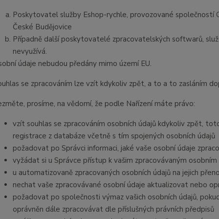
Poskytovatel služby Eshop-rychle, provozované společností G
České Budějovice
Případně další poskytovatelé zpracovatelských softwarů, služ
nevyužívá.
sobní údaje nebudou předány mimo území EU.
uhlas se zpracováním lze vzít kdykoliv zpět, a to a to zasláním do
ezměte, prosíme, na vědomí, že podle Nařízení máte právo:
vzít souhlas se zpracováním osobních údajů kdykoliv zpět, to
registrace z databáze včetně s tím spojených osobních údajů
požadovat po Správci informaci, jaké vaše osobní údaje zprac
vyžádat si u Správce přístup k vašim zpracovávaným osobním 
u automatizovaně zpracovaných osobních údajů na jejich přen
nechat vaše zpracovávané osobní údaje aktualizovat nebo opr
požadovat po společnosti výmaz vašich osobních údajů, pokud
oprávněn dále zpracovávat dle příslušných právních předpisů