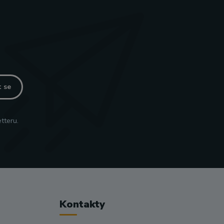
t se
tteru.
Kontakty