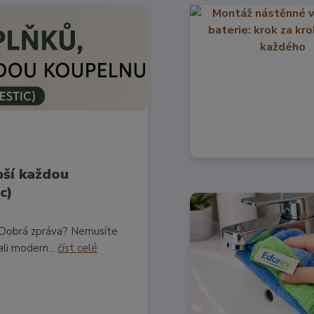
pší každou
c)
. Dobrá zpráva? Nemusíte
ali modern...
číst celé