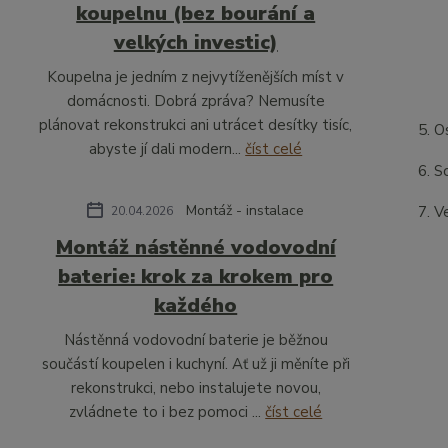
koupelnu (bez bourání a
velkých investic)
Koupelna je jedním z nejvytíženějších míst v
domácnosti. Dobrá zpráva? Nemusíte
plánovat rekonstrukci ani utrácet desítky tisíc,
O
abyste jí dali modern...
číst celé
So
Montáž - instalace
V
20.04.2026
Montáž nástěnné vodovodní
baterie: krok za krokem pro
každého
Nástěnná vodovodní baterie je běžnou
součástí koupelen i kuchyní. Ať už ji měníte při
rekonstrukci, nebo instalujete novou,
zvládnete to i bez pomoci ...
číst celé