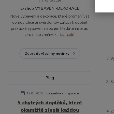
01.05.2026
z
E-shop VYBAVENÍ-DEKORACE
úd
Nové vybavení a dekorace, které promění váš
domov Chcete svůj domov zútulnit, doplnit
praktické vybavení nebo jen hledáte inspiraci
pro malé změny, k...
číst celé
Zobrazit všechny novinky
V
Blog
S
Koupelna - inspirace
12.05.2026
5 chytrých doplňků, které
okamžitě zlepší každou
Z