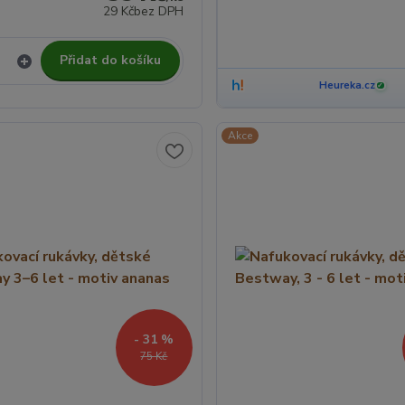
29 Kč
bez DPH
Přidat do košíku
Heureka.cz
✓
Akce
- 31 %
75 Kč