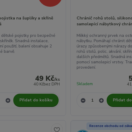
ojistka na šuplíky a skříně
Chránič rohů stolů, silikon
á
samolepící nábytkový chrá
é dětské pojistky pro bezpečné
Měkký ochranný prvek na ost
skříněk. Snadná instalace,
nábytku. Pomáhají chránit dět
ní použití, balení obsahuje 2
úrazy způsobenými nárazy do
lé barvě.
rohů stolů, polic, akvárií, skř
dalších předmětů. Snadná ins
pomocí samolepicí vrstvy. Tr
provedení.
49 Kč
/
ks
Skladem
40 Kč
bez DPH
41
Přidat do košíku
Přidat do
Recenze obchodu od záka