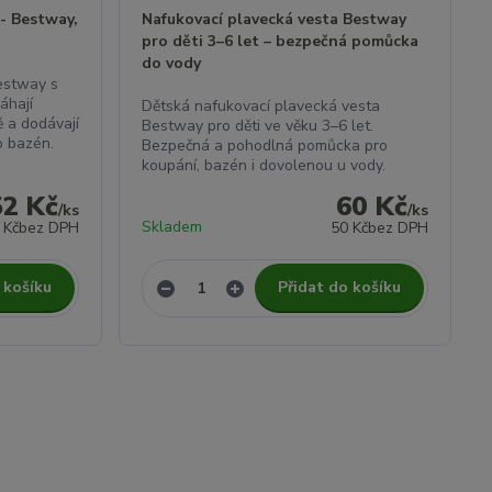
 - Bestway,
Nafukovací plavecká vesta Bestway
pro děti 3–6 let – bezpečná pomůcka
do vody
estway s
áhají
Dětská nafukovací plavecká vesta
ě a dodávají
Bestway pro děti ve věku 3–6 let.
o bazén.
Bezpečná a pohodlná pomůcka pro
koupání, bazén i dovolenou u vody.
52 Kč
60 Kč
/
ks
/
ks
Skladem
 Kč
bez DPH
50 Kč
bez DPH
 košíku
Přidat do košíku