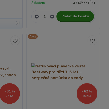
Skladem
43 Kč
bez DPH
Přidat do košíku
i
Akce
- 31 %
- 62 %
75 Kč
159 Kč