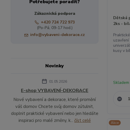
Potřebujete poradit?
Zákaznická podpora
Dětská p
+420 724 722 973
2ks - bíl
(Po-Pá, 09-17 hod.)
info@vybaveni-dekorace.cz
Praktick
uzavření 
univerzál
kusy v bí
Novinky
01.05.2026
Skladem
E-shop VYBAVENÍ-DEKORACE
Nové vybavení a dekorace, které promění
váš domov Chcete svůj domov zútulnit,
doplnit praktické vybavení nebo jen hledáte
inspiraci pro malé změny, k...
číst celé
Akce