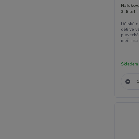
Nafukov
3–6 let 
Dětské n
děti ve 
plavecká
moři i na
Skladem