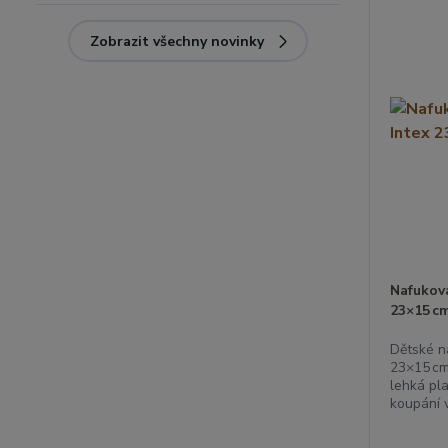
Zobrazit všechny novinky
Nafukova
23×15 c
Dětské n
23×15 cm
lehká pl
koupání 