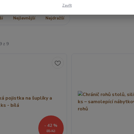
Zavřít
ší
Nejlevnější
Nejdražší
9 z 9
- 42 %
85 Kč