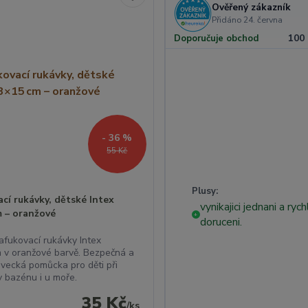
Ověřený zákazník
Přidáno 24. června
100
Doporučuje obchod
- 36 %
55 Kč
Plusy:
cí rukávky, dětské Intex
vynikajici jednani a ryc
m – oranžové
+
doruceni.
afukovací rukávky Intex
 v oranžové barvě. Bezpečná a
avecká pomůcka pro děti při
v bazénu i u moře.
35 Kč
/
ks