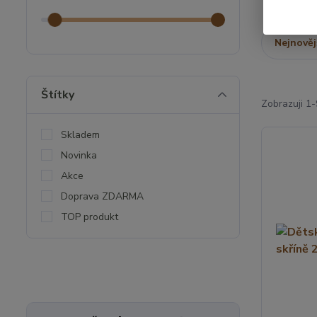
Nejnověj
Štítky
Zobrazuji 1-
Skladem
Novinka
Akce
Doprava ZDARMA
TOP produkt