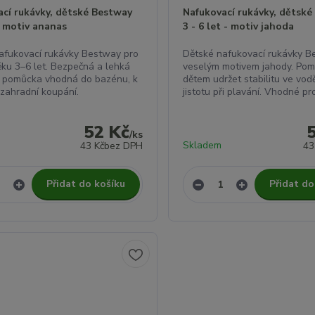
ací rukávky, dětské Bestway
Nafukovací rukávky, dětské
- motiv ananas
3 - 6 let - motiv jahoda
afukovací rukávky Bestway pro
Dětské nafukovací rukávky B
věku 3–6 let. Bezpečná a lehká
veselým motivem jahody. Pom
 pomůcka vhodná do bazénu, k
dětem udržet stabilitu ve vod
 zahradní koupání.
jistotu při plavání. Vhodné pr
52 Kč
/
ks
Skladem
43 Kč
bez DPH
43
Přidat do košíku
Přidat do