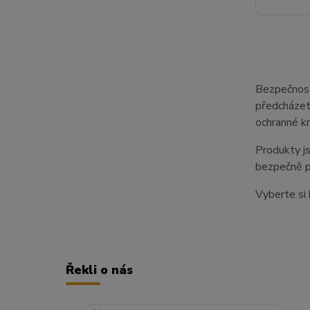
Bezpečnost 
předcházet 
ochranné kr
Produkty js
bezpečně p
Vyberte si 
Řekli o nás