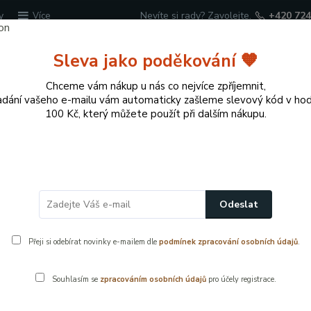
y
Nevíte si rady? Zavolejte.
+420 724
Více
Sleva jako poděkování 🧡
Hledat
Chceme vám nákup u nás co nejvíce zpříjemnit,
adání vašeho e-mailu vám automaticky zašleme slevový kód v ho
100 Kč, který můžete použít při dalším nákupu.
cí potřeby
Přírodní dekorace pro domov a zahr
Odeslat
nost pro děti
Přeji si odebírat novinky e-mailem dle
podmínek zpracování osobních údajů
.
í prvky pro děti, které chrání domácnost před úrazy. Zábrany, p
Souhlasím se
zpracováním osobních údajů
pro účely registrace.