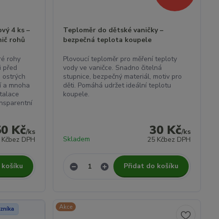
ový 4 ks –
Teploměr do dětské vaničky –
nič rohů
bezpečná teplota koupele
ré rohy
Plovoucí teploměr pro měření teploty
i před
vody ve vaničce. Snadno čitelná
 ostrých
stupnice, bezpečný materiál, motiv pro
íní a mnoha
děti. Pomáhá udržet ideální teplotu
talace
koupele.
ansparentní
50 Kč
30 Kč
/
ks
/
ks
Skladem
 Kč
bez DPH
25 Kč
bez DPH
 košíku
Přidat do košíku
Akce
zníka