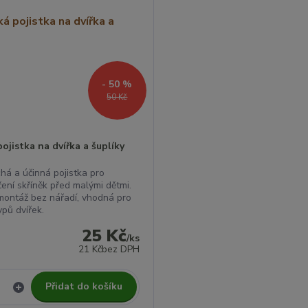
- 50 %
50 Kč
ojistka na dvířka a šuplíky
há a účinná pojistka pro
ení skříněk před malými dětmi.
ontáž bez nářadí, vhodná pro
ypů dvířek.
25 Kč
/
ks
21 Kč
bez DPH
Přidat do košíku