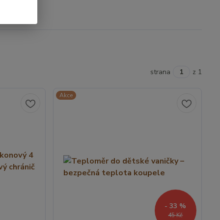
strana
z 1
Akce
- 33 %
45 Kč