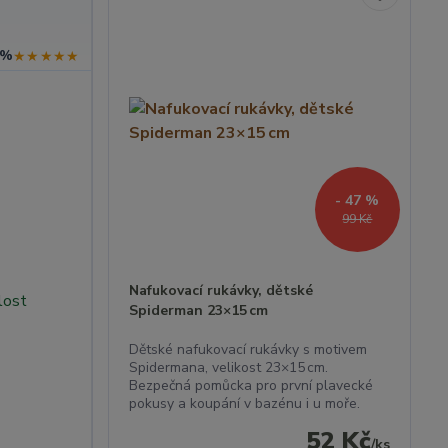
 %
★★★★★
- 47 %
99 Kč
Nafukovací rukávky, dětské
hlost
Spiderman 23×15 cm
Dětské nafukovací rukávky s motivem
Spidermana, velikost 23×15 cm.
Bezpečná pomůcka pro první plavecké
pokusy a koupání v bazénu i u moře.
52 Kč
/
ks