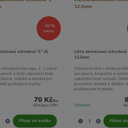
- 50 %
140 Kč
ončovací schodová "L" AL
Lišta ukončovací schodová
12,5mm
 schodová lišta typu „L“ o výšce
Schodová lišta s oblým profi
 pevné a čisté zakončení hran
pro pevné, bezpečné a esteti
Odolná, stabilní a vhodná pro
zakončení hran schodů. Odol
další podlahové krytiny.
provedení vhodné k dlažbě i 
podlahovým krytinám.
70 Kč
/
ks
Skladem
58 Kč
bez DPH
66
Přidat do košíku
Přidat do