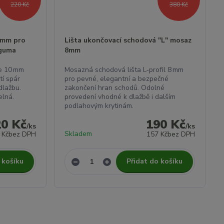
220 Kč
380 Kč
0 mm pro
Lišta ukončovací schodová "L" mosaz
 guma
8mm
ce 10 mm
Mosazná schodová lišta L‑profil 8 mm
tí spár
pro pevné, elegantní a bezpečné
dlažbu.
zakončení hran schodů. Odolné
elná.
provedení vhodné k dlažbě i dalším
podlahovým krytinám.
20 Kč
190 Kč
/
ks
/
ks
Skladem
 Kč
bez DPH
157 Kč
bez DPH
 košíku
Přidat do košíku