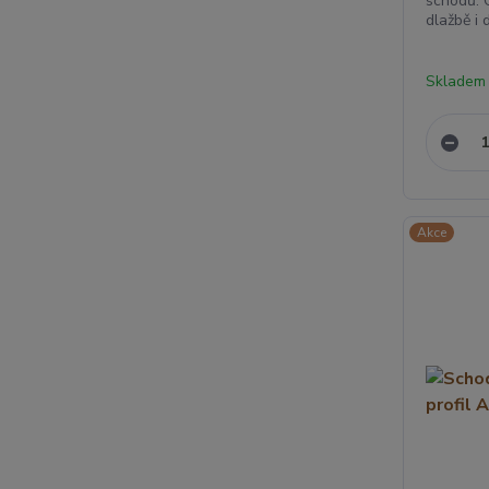
schodů. 
dlažbě i
Skladem
Akce