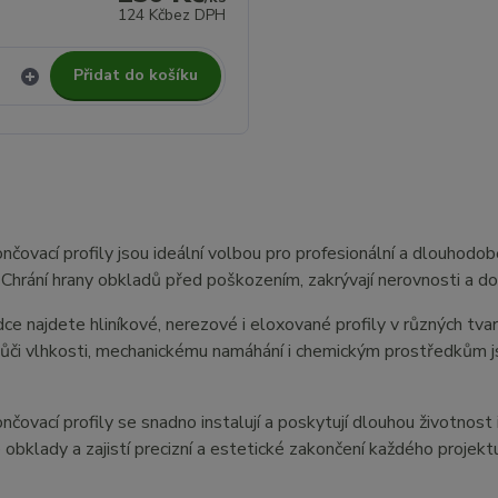
124 Kč
bez DPH
Přidat do košíku
čovací profily jsou ideální volbou pro profesionální a dlouhodob
. Chrání hrany obkladů před poškozením, zakrývají nerovnosti a do
dce najdete hliníkové, nerezové i eloxované profily v různých tv
vůči vlhkosti, mechanickému namáhání i chemickým prostředkům j
čovací profily se snadno instalují a poskytují dlouhou životnost i
 obklady a zajistí precizní a estetické zakončení každého projekt