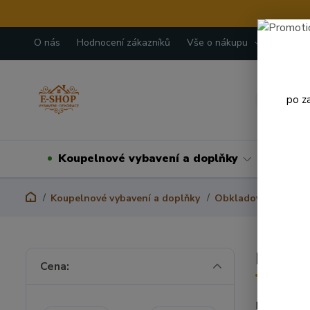
O nás
Hodnocení zákazníků
Vše o nákupu
Kontakt
po z
Koupelnové vybavení a doplňky
Domá
Koupelnové vybavení a doplňky
Obkladové lišty
K
Kovové
Cena:
Kovové ukon