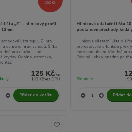
250 Kč
 lišta „Z“ – hliníkový profil
Hliníková dilatační lišta 1
a 10 mm
podlahové přechody, šedá
 schodová lišta typu „Z“ pro
Hliníková dilatační lišta o šíř
í a ochranu hran schodů. Šířka
pro estetické a funkční překry
odná pro dlažbu i jiné
mezi podlahami. Vhodná pro 
 krytiny. Odolná, estetická,
Odolná, lehká, snadno použit
ontáž.
125 Kč
1
/
ks
kusy !
Skladem
103 Kč
bez DPH
99
Přidat do košíku
Přidat do