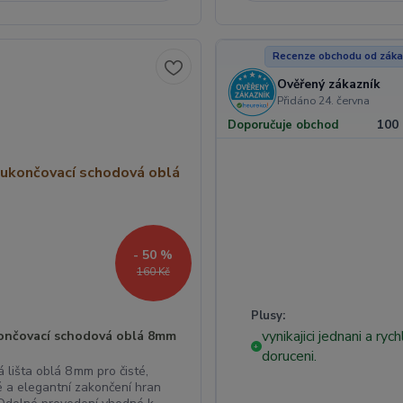
Recenze obchodu od záka
Ověřený zákazník
Přidáno 24. června
100
Doporučuje obchod
- 50 %
160 Kč
Plusy:
vynikajici jednani a ryc
končovací schodová oblá 8mm
+
doruceni.
lišta oblá 8 mm pro čisté,
 a elegantní zakončení hran