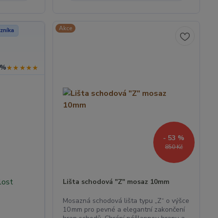
Akce
zníka
 %
★★★★★
- 53 %
850 Kč
hlost
Lišta schodová "Z" mosaz 10mm
Mosazná schodová lišta typu „Z“ o výšce
10 mm pro pevné a elegantní zakončení