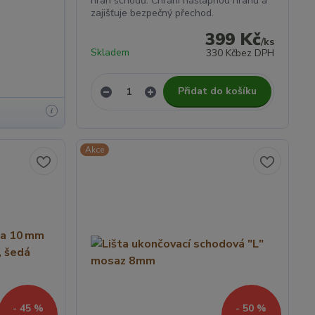
hran schodů. Chrání nášlapnou hranu a
zajišťuje bezpečný přechod.
399 Kč
/
ks
Skladem
330 Kč
bez DPH
Přidat do košíku
i
Akce
- 45 %
- 50 %