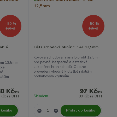
- 50 %
- 50 %
160 Kč
195 Kč
 oblá
Lišta schodová hliník "L" AL 12,5mm
Kovová schodová hrana L‑profil 12,5 mm
pro pevné, bezpečné a estetické
lem 12,5 mm
zakončení hran schodů. Odolné
cké
provedení vhodné k dlažbě i dalším
né
podlahovým krytinám.
dalším
80 Kč
97 Kč
/
ks
/
ks
Skladem
 Kč
bez DPH
80 Kč
bez DPH
 košíku
Přidat do košíku