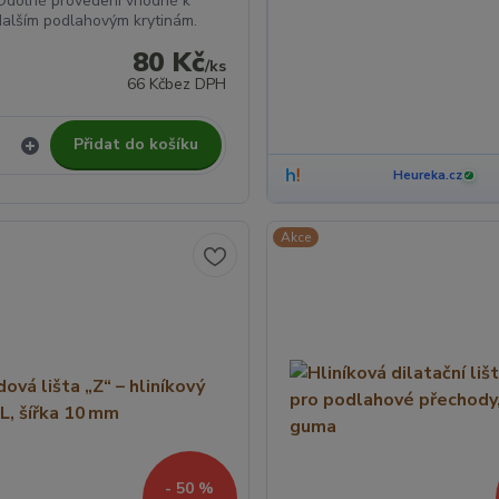
Odolné provedení vhodné k
 dalším podlahovým krytinám.
80 Kč
/
ks
66 Kč
bez DPH
Přidat do košíku
Heureka.cz
✓
Akce
- 50 %