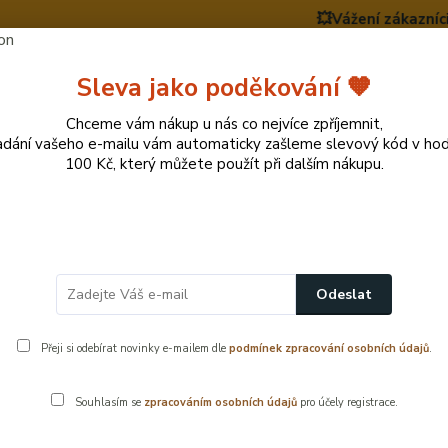
💥Vážení zákazníci, v době
y
Nevíte si rady? Zavolejte.
+420 724
Více
Sleva jako poděkování 🧡
Chceme vám nákup u nás co nejvíce zpříjemnit,
adání vašeho e-mailu vám automaticky zašleme slevový kód v ho
Hledat
100 Kč, který můžete použít při dalším nákupu.
cí potřeby
Přírodní dekorace pro domov a zahr
ovové ukončovací profily
Odeslat
Přeji si odebírat novinky e-mailem dle
podmínek zpracování osobních údajů
.
 ukončovací profily
Souhlasím se
zpracováním osobních údajů
pro účely registrace.
čovací profily pro elegantní a odolné zakončení obkladů. Kvalitn