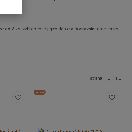
ze od 2 ks, vzhledem k jejich délce a dopravním omezením.“
strana
z 1
Akce