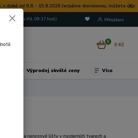
 od 8.8. - 15.8.2026 čerpáme dovolenou, můžete objednávat, 
 722 973
(Po-Pá, 09-17 hod.)
Přihlášení
0
0 Kč
dnotě
Více
adu
Výprodej skvělé ceny
í hliníkové a nerezové lišty v moderních tvarech a