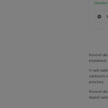
Skladem
Kovové ukon
interiérech
V naší nabí
odolnosti 
prostory.
Kovové ukon
doplní vaše