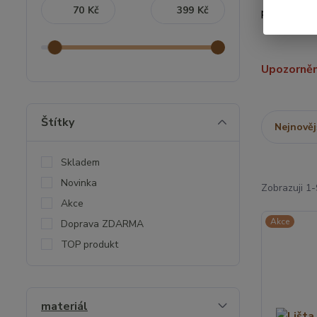
Kč
Kč
povrchovýc
Upozorněn
Štítky
Nejnověj
Skladem
Novinka
Zobrazuji 1-
Akce
Akce
Doprava ZDARMA
TOP produkt
materiál