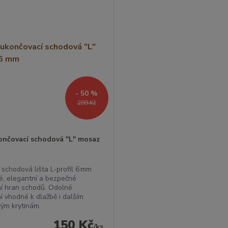
- 50 %
299 Kč
končovací schodová "L" mosaz
schodová lišta L‑profil 6 mm
é, elegantní a bezpečné
í hran schodů. Odolné
í vhodné k dlažbě i dalším
ým krytinám.
150 Kč
/
ks