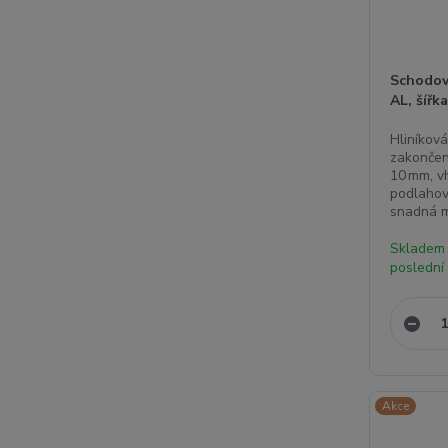
Schodová
AL, šířk
Hliníková
zakončen
10 mm, vh
podlahové
snadná m
Skladem
poslední 
Akce