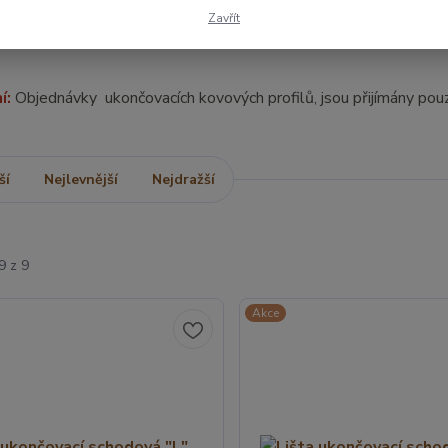
h úpravách.
Zavřít
í:
Objednávky ukončovacích kovových profilů, jsou přijímány pou
ší
Nejlevnější
Nejdražší
9 z 9
Akce