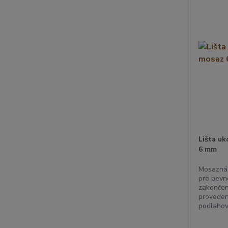
Lišta u
6 mm
Mosazná 
pro pevn
zakončen
proveden
podlahov