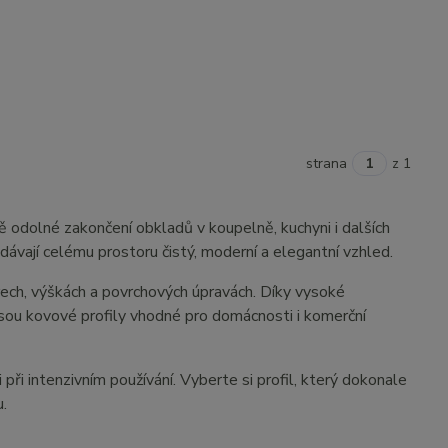
strana
z 1
ě odolné zakončení obkladů v koupelně, kuchyni i dalších
dávají celému prostoru čistý, moderní a elegantní vzhled.
arech, výškách a povrchových úpravách. Díky vysoké
sou kovové profily vhodné pro domácnosti i komerční
 při intenzivním používání. Vyberte si profil, který dokonale
u.