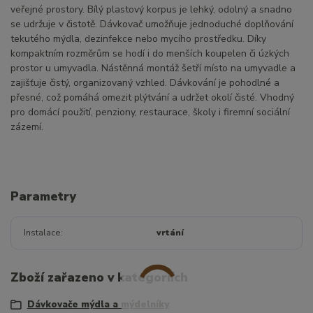
veřejné prostory. Bílý plastový korpus je lehký, odolný a snadno
se udržuje v čistotě. Dávkovač umožňuje jednoduché doplňování
tekutého mýdla, dezinfekce nebo mycího prostředku. Díky
kompaktním rozměrům se hodí i do menších koupelen či úzkých
prostor u umyvadla. Nástěnná montáž šetří místo na umyvadle a
zajišťuje čistý, organizovaný vzhled. Dávkování je pohodlné a
přesné, což pomáhá omezit plýtvání a udržet okolí čisté. Vhodný
pro domácí použití, penziony, restaurace, školy i firemní sociální
zázemí.
Parametry
Instalace
vrtání
Zboží zařazeno v kategoriích
Dávkovače mýdla a mýdelníky