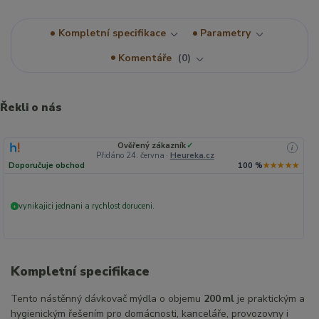
Kompletní specifikace
Parametry
Komentáře
0
Řekli o nás
Ověřený zákazník
✓
i
Přidáno 24. června
·
Heureka.cz
Doporučuje obchod
100 %
★★★★★
vynikajici jednani a rychlost doruceni.
+
Kompletní specifikace
Tento nástěnný dávkovač mýdla o objemu
200 ml
je praktickým a
hygienickým řešením pro domácnosti, kanceláře, provozovny i