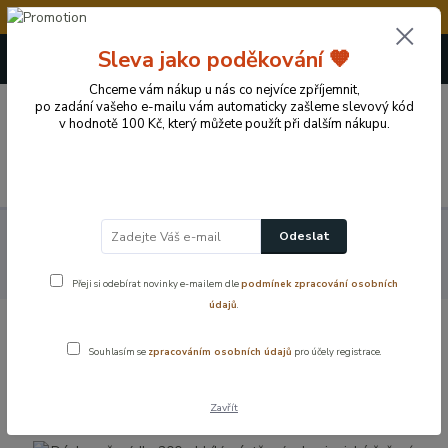
💥Vážení zákazníci, v době od 8.8. - 15.8.2026 če
+420 724 722 973
Sleva jako poděkování 🧡
(Po-Pá, 09-17 hod.)
Chceme vám nákup u nás co nejvíce zpříjemnit,
0
po zadání vašeho e-mailu vám automaticky zašleme slevový kód
0 Kč
v hodnotě 100 Kč, který můžete použít při dalším nákupu.
Menu
Koupelnové vybavení a doplňky
Koupelnové příslušenství
Odeslat
Dávkovače mýdla a mýdelníky
Dávkovač mýdla 200 ml bílý nástěnný
– hygienické řešení do koupelny
Přeji si odebírat novinky e-mailem dle
podmínek zpracování osobních
údajů
.
Dávkovač mýdla 200 ml bílý nástěnný –
Souhlasím se
zpracováním osobních údajů
pro účely registrace.
hygienické řešení do koupelny
Zavřít