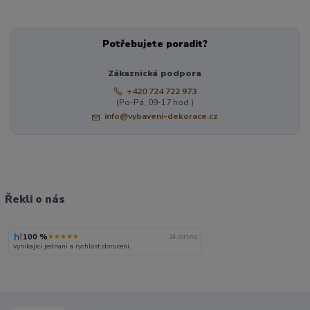
Potřebujete poradit?
Zákaznická podpora
+420 724 722 973
(Po-Pá, 09-17 hod.)
info@vybaveni-dekorace.cz
Řekli o nás
100 %
★★★★★
24. června
vynikajici jednani a rychlost doruceni.