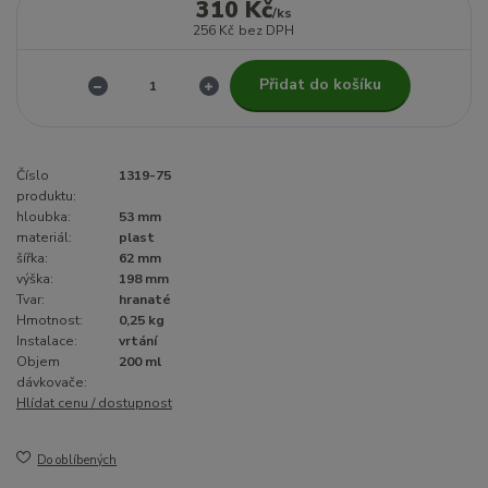
310 Kč
/
ks
256 Kč
bez DPH
Přidat do košíku
Číslo
1319-75
produktu:
hloubka:
53 mm
materiál:
plast
šířka:
62 mm
výška:
198 mm
Tvar:
hranaté
Hmotnost:
0,25 kg
Instalace:
vrtání
Objem
200 ml
dávkovače:
Hlídat cenu / dostupnost
Do oblíbených