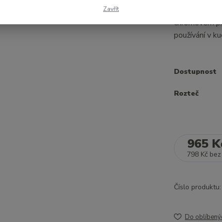
Zavřít
Dřezová stěn
chromovém pro
používání v ku
Dostupnost
Rozteč
965 K
798 Kč
bez
Číslo produktu:
Do oblíbený