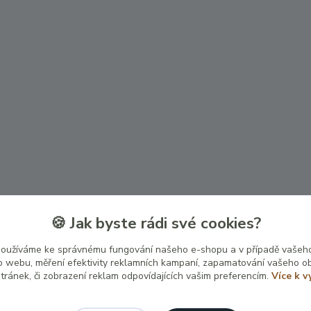
🍪 Jak byste rádi své cookies?
používáme ke správnému fungování našeho e-shopu a v případě vašeho
k o webu, měření efektivity reklamních kampaní, zapamatování vašeho o
stránek, či zobrazení reklam odpovídajících vašim preferencím.
Více k v