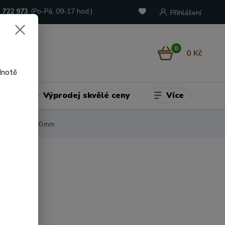
 722 973
(Po-Pá, 09-17 hod.)
Přihlášení
0
0 Kč
dnotě
Více
adu
Výprodej skvělé ceny
é ramínko 200 mm