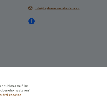
info@vybaveni-dekorace.cz
 souhlasu také ke
Vytvořeno na
Eshop-rychle.cz
blíbeného nastavení
yužití cookies