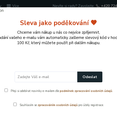
y
Nevíte si rady? Zavolejte.
+420 724
Více
Sleva jako poděkování 🧡
Hledat
Chceme vám nákup u nás co nejvíce zpříjemnit,
adání vašeho e-mailu vám automaticky zašleme slevový kód v ho
100 Kč, který můžete použít při dalším nákupu.
cí potřeby
Přírodní dekorace pro domov a zahr
Dřezové baterie
Stěnová dřezová baterie PLUTO – chrom, kulat
Odeslat
chrom, kulaté ramínko 200 mm
Přeji si odebírat novinky e-mailem dle
podmínek zpracování osobních údajů
.
Souhlasím se
zpracováním osobních údajů
pro účely registrace.
PLUTO