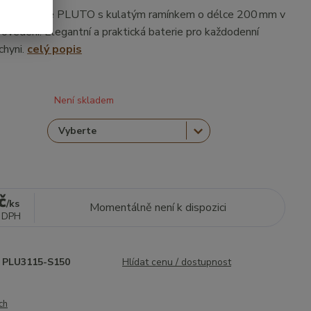
ová baterie PLUTO s kulatým ramínkem o délce 200 mm v
vedení. Elegantní a praktická baterie pro každodenní
chyni.
celý popis
Není skladem
č
/
ks
Momentálně není k dispozici
 DPH
PLU3115-S150
Hlídat cenu / dostupnost
ch