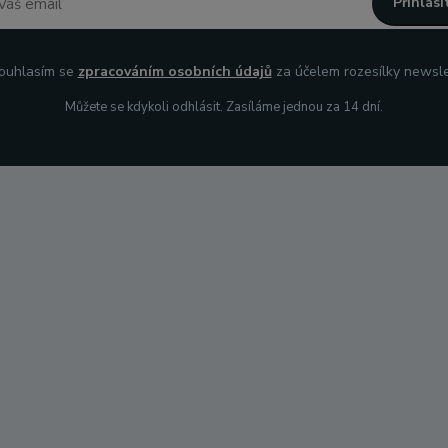
Přihlási
uhlasím se
zpracováním osobních údajů
za účelem rozesílky newsle
Můžete se kdykoli odhlásit. Zasíláme jednou za 14 dní.