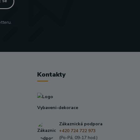
t se
tteru.
Kontakty
Vybaveni-dekorace
Zákaznická podpora
+420 724 722 973
(Po-Pá, 09-17 hod.)