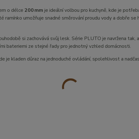
kem o délce
200 mm
je ideální volbou pro kuchyně, kde je potřeb
té ramínko umožňuje snadné směrování proudu vody a dobře se h
uhodobě si zachovává svůj lesk. Série PLUTO je navržena tak, a
lšími bateriemi ze stejné řady pro jednotný vzhled domácnosti.
kde je kladen důraz na jednoduché ovládání, spolehlivost a nadča