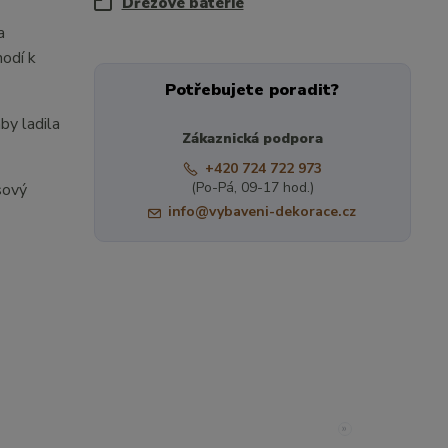
Dřezové baterie
a
odí k
Potřebujete poradit?
by ladila
Zákaznická podpora
+420 724 722 973
(Po-Pá, 09-17 hod.)
sový
info@vybaveni-dekorace.cz
»