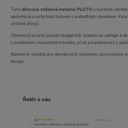
Tato
dřezová stěnová baterie PLUTO
s kulatým ramín
spolehlivá a estetická baterie s pohodlným dosahem. Kula
většině dřezů.
Chromový povrch působí elegantně, snadno se udržuje a dlo
s moderními i klasickými interiéry, a lze ji kombinovat s da
Baterie je vhodná pro domácnosti, penziony i provozovny, 
design.
Řekli o nás
★★★★★
24. června
«
vynikajici jednani a rychlost doruceni.