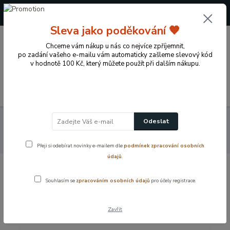
+420 724 722 973
(Po-Pá, 09-17 hod.)
Sleva jako poděkování 🧡
0
Chceme vám nákup u nás co nejvíce zpříjemnit,
0 Kč
po zadání vašeho e-mailu vám automaticky zašleme slevový kód
v hodnotě 100 Kč, který můžete použít při dalším nákupu.
Menu
Koupelnové vybavení a doplňky
Vodovodní baterie
Dřezové
Odeslat
baterie
Kuchyňská stojánková baterie PLUTO – chrom, otočné
ramínko
Přeji si odebírat novinky e-mailem dle
podmínek zpracování osobních
údajů
.
Kuchyňská stojánková baterie PLUTO –
Souhlasím se
zpracováním osobních údajů
pro účely registrace.
chrom, otočné ramínko
Zavřít