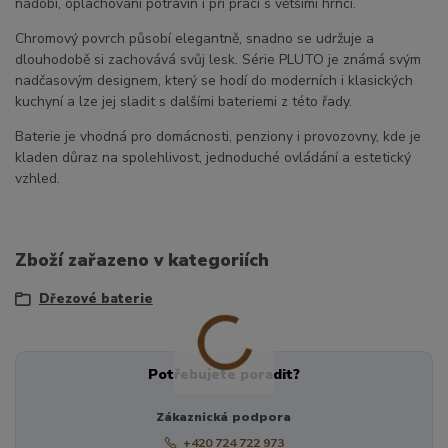
nádobí, oplachování potravin i při práci s většími hrnci.
Chromový povrch působí elegantně, snadno se udržuje a
dlouhodobě si zachovává svůj lesk. Série PLUTO je známá svým
nadčasovým designem, který se hodí do moderních i klasických
kuchyní a lze jej sladit s dalšími bateriemi z této řady.
Baterie je vhodná pro domácnosti, penziony i provozovny, kde je
kladen důraz na spolehlivost, jednoduché ovládání a estetický
vzhled.
Zboží zařazeno v kategoriích
Dřezové baterie
Potřebujete poradit?
Zákaznická podpora
+420 724 722 973