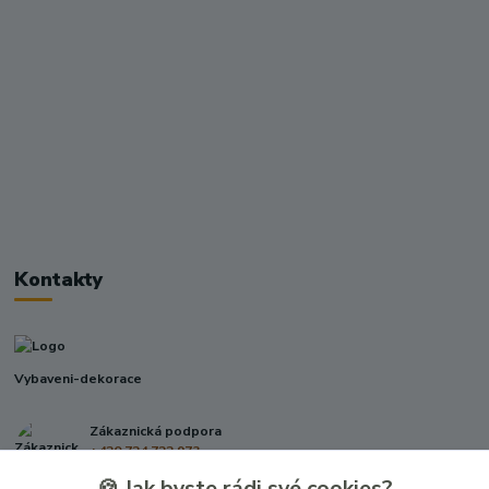
Kontakty
Vybaveni-dekorace
Zákaznická podpora
+420 724 722 973
(Po-Pá, 09-17 hod.)
🍪 Jak byste rádi své cookies?