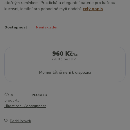
otočným ramínkem. Praktická a elegantní baterie pro každou
kuchyni, ideální pro pohodlné mytí nádobí.
celý popis
Dostupnost
Není skladem
960 Kč
/
ks
793 Kč
bez DPH
Momentálně není k dispozici
Číslo
PLU3113
produktu:
Hlídat cenu / dostupnost
Do oblíbených