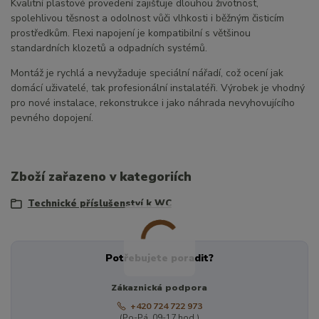
Kvalitní plastové provedení zajišťuje dlouhou životnost,
spolehlivou těsnost a odolnost vůči vlhkosti i běžným čisticím
prostředkům. Flexi napojení je kompatibilní s většinou
standardních klozetů a odpadních systémů.
Montáž je rychlá a nevyžaduje speciální nářadí, což ocení jak
domácí uživatelé, tak profesionální instalatéři. Výrobek je vhodný
pro nové instalace, rekonstrukce i jako náhrada nevyhovujícího
pevného dopojení.
Zboží zařazeno v kategoriích
Technické příslušenství k WC
Potřebujete poradit?
Zákaznická podpora
+420 724 722 973
(Po-Pá, 09-17 hod.)