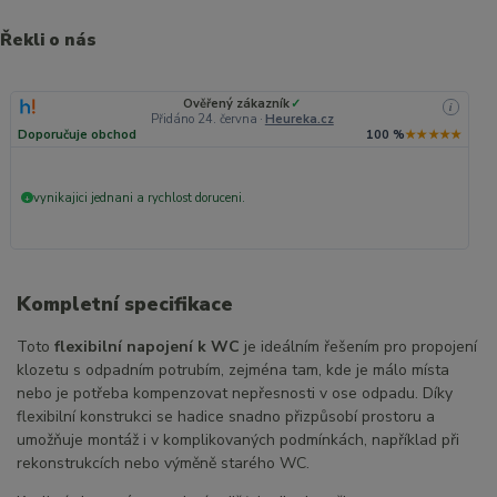
Řekli o nás
Ověřený zákazník
✓
i
Přidáno 24. června
·
Heureka.cz
Doporučuje obchod
100 %
★★★★★
vynikajici jednani a rychlost doruceni.
+
Kompletní specifikace
Toto
flexibilní napojení k WC
je ideálním řešením pro propojení
klozetu s odpadním potrubím, zejména tam, kde je málo místa
nebo je potřeba kompenzovat nepřesnosti v ose odpadu. Díky
flexibilní konstrukci se hadice snadno přizpůsobí prostoru a
umožňuje montáž i v komplikovaných podmínkách, například při
rekonstrukcích nebo výměně starého WC.