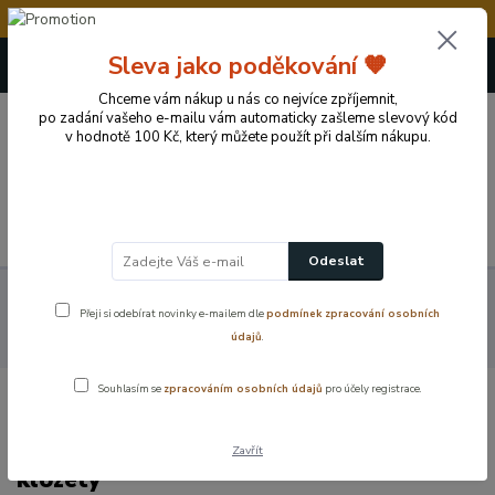
💥Vážení zákazníci, v době od 8.8. - 15.8.2026 
+420 724 722 973
Sleva jako poděkování 🧡
(Po-Pá, 09-17 hod.)
Chceme vám nákup u nás co nejvíce zpříjemnit,
po zadání vašeho e-mailu vám automaticky zašleme slevový kód
0
v hodnotě 100 Kč, který můžete použít při dalším nákupu.
0 Kč
Menu
Odeslat
Koupelnové vybavení a doplňky
Sifony a ventily
Technické
Přeji si odebírat novinky e-mailem dle
podmínek zpracování osobních
příslušenství k WC
Flexi napojení k WC, Alca, A970 – univerzální
údajů
.
odpadní manžeta pro klozety
Souhlasím se
zpracováním osobních údajů
pro účely registrace.
Flexi napojení k WC, Alca, A970 –
univerzální odpadní manžeta pro
Zavřít
klozety