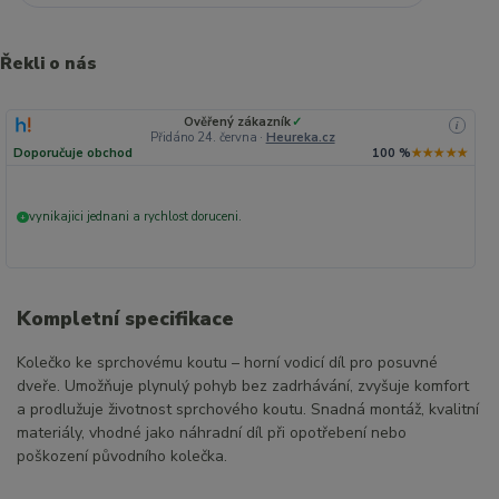
Řekli o nás
Ověřený zákazník
✓
i
Přidáno 24. června
·
Heureka.cz
Doporučuje obchod
100 %
★★★★★
vynikajici jednani a rychlost doruceni.
+
Kompletní specifikace
Kolečko ke sprchovému koutu – horní vodicí díl pro posuvné
dveře. Umožňuje plynulý pohyb bez zadrhávání, zvyšuje komfort
a prodlužuje životnost sprchového koutu. Snadná montáž, kvalitní
materiály, vhodné jako náhradní díl při opotřebení nebo
poškození původního kolečka.