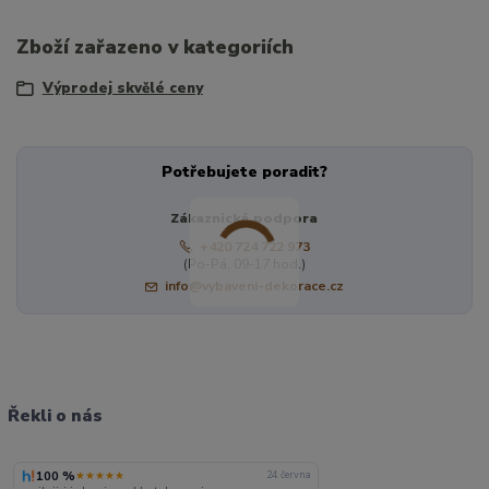
Zboží zařazeno v kategoriích
Výprodej skvělé ceny
Potřebujete poradit?
Zákaznická podpora
+420 724 722 973
(Po-Pá, 09-17 hod.)
info@vybaveni-dekorace.cz
Řekli o nás
100 %
★★★★★
24. června