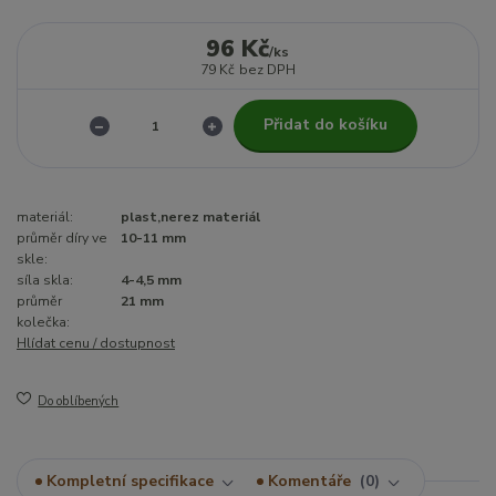
96 Kč
/
ks
79 Kč
bez DPH
Přidat do košíku
materiál:
plast,nerez materiál
průměr díry ve
10-11 mm
skle:
síla skla:
4-4,5 mm
průměr
21 mm
kolečka:
Hlídat cenu / dostupnost
Do oblíbených
Kompletní specifikace
Komentáře
0