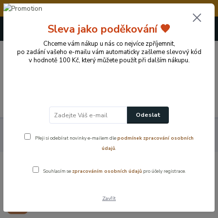
💥Vážení zákazníci, v době od 8.8. - 15.8.2026 če
+420 724 722 973
Sleva jako poděkování 🧡
(Po-Pá, 09-17 hod.)
Chceme vám nákup u nás co nejvíce zpříjemnit,
po zadání vašeho e-mailu vám automaticky zašleme slevový kód
0
v hodnotě 100 Kč, který můžete použít při dalším nákupu.
0 Kč
Menu
Odeslat
Výprodej skvělé ceny
Kolečko ke sprchovému koutu – horní
Přeji si odebírat novinky e-mailem dle
podmínek zpracování osobních
vedení pro plynulý posuv dveří
údajů
.
Kolečko ke sprchovému koutu – horní
Souhlasím se
zpracováním osobních údajů
pro účely registrace.
vedení pro plynulý posuv dveří
Zavřít
Akce