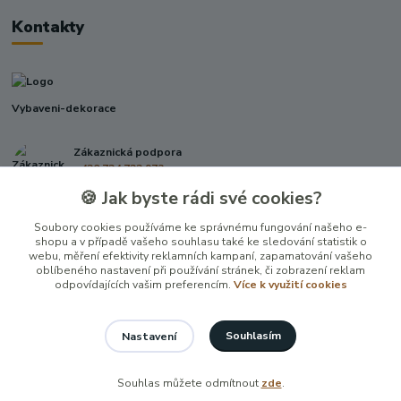
Kontakty
Vybaveni-dekorace
Zákaznická podpora
+420 724 722 973
(Po-Pá, 09-17 hod.)
🍪 Jak byste rádi své cookies?
info@vybaveni-dekorace.cz
Soubory cookies používáme ke správnému fungování našeho e-
shopu a v případě vašeho souhlasu také ke sledování statistik o
webu, měření efektivity reklamních kampaní, zapamatování vašeho
oblíbeného nastavení při používání stránek, či zobrazení reklam
odpovídajících vašim preferencím.
Více k využití cookies
Souhlasím
Nastavení
Vytvořeno na
Eshop-rychle.cz
Souhlas můžete odmítnout
zde
.
100 %
★★★★★
24. června
vynikajici jednani a rychlost doruceni.