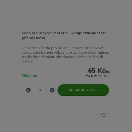
Sada pro uchycení baterie – kompletní montážní
příslušenství
Univerzální sada pro pevné uchycení stojánkové
vodovodní baterie. Obsahuje závitové tyče, matice,
podložky a těsnění. Vhodná pro většinu běžných
baterií.
65 Kč
/
ks
Skladem
54 Kč
bez DPH
Přidat do košíku