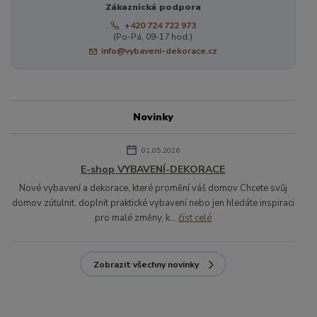
Zákaznická podpora
+420 724 722 973
(Po-Pá, 09-17 hod.)
info@vybaveni-dekorace.cz
Novinky
01.05.2026
E-shop VYBAVENÍ-DEKORACE
Nové vybavení a dekorace, které promění váš domov Chcete svůj
domov zútulnit, doplnit praktické vybavení nebo jen hledáte inspiraci
pro malé změny, k...
číst celé
Zobrazit všechny novinky