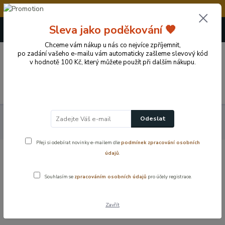
💥Vážení zákazníci, v době od 8.8. - 15.8.2026 č
+420 724 722 973
Sleva jako poděkování 🧡
(Po-Pá, 09-17 hod.)
Chceme vám nákup u nás co nejvíce zpříjemnit,
0
po zadání vašeho e-mailu vám automaticky zašleme slevový kód
0 Kč
v hodnotě 100 Kč, který můžete použít při dalším nákupu.
Menu
Koupelnové vybavení a doplňky
Vodovodní baterie
Odeslat
Náhradní díly - vodovodní baterie
Montážní sady
Přeji si odebírat novinky e-mailem dle
podmínek zpracování osobních
údajů
.
Montážní sady k vodovodním bateriím
Souhlasím se
zpracováním osobních údajů
pro účely registrace.
Montážní sady k vodovodním bateriím pro rychlou a spolehlivou
instalaci. Kompletní příslušenství, které usnadní montáž i výměnu
Zavřít
baterie.