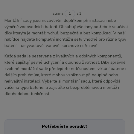
strana
z 1
Montážní sady jsou nezbytným doplňkem při instalaci nebo
výměně vodovodních baterií. Obsahují všechny potřebné součásti,
díky kterým je montáž rychlá, bezpečná a bez komplikací. V naší
nabídce najdete kompletní montážní sety vhodné pro různé typy
baterií – umyvadlové, vanové, sprchové i dřezové.
Každá sada je sestavena z kvalitních a odolných komponentů,
které zajišťují pevné uchycení a dlouhou životnost. Díky správně
zvolené montážní sadě předejdete netěsnostem, viklání baterie i
dalším problémům, které mohou vzniknout při neúplné nebo
nekvalitní instalaci. Vyberte si montážní sadu, která odpovídá
vašemu typu baterie, a zajistěte si bezproblémovou montáž i
dlouhodobou funkčnost.
Potřebujete poradit?