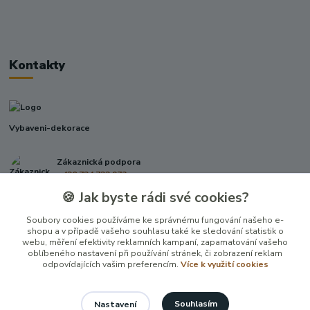
Kontakty
Vybaveni-dekorace
Zákaznická podpora
+420 724 722 973
(Po-Pá, 09-17 hod.)
🍪 Jak byste rádi své cookies?
info@vybaveni-dekorace.cz
Soubory cookies používáme ke správnému fungování našeho e-
shopu a v případě vašeho souhlasu také ke sledování statistik o
webu, měření efektivity reklamních kampaní, zapamatování vašeho
oblíbeného nastavení při používání stránek, či zobrazení reklam
odpovídajících vašim preferencím.
Více k využití cookies
Souhlasím
Nastavení