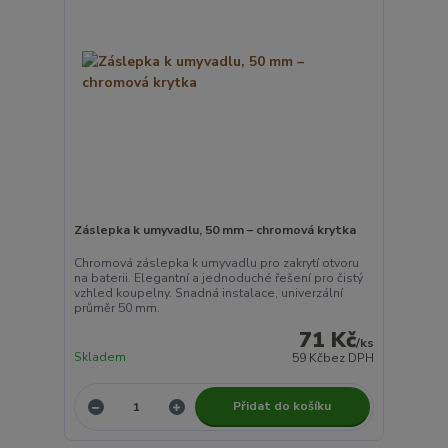
Záslepka k umyvadlu, 50 mm – chromová krytka
Chromová záslepka k umyvadlu pro zakrytí otvoru
na baterii. Elegantní a jednoduché řešení pro čistý
vzhled koupelny. Snadná instalace, univerzální
průměr 50 mm.
71 Kč
/
ks
Skladem
59 Kč
bez DPH
Přidat do košíku