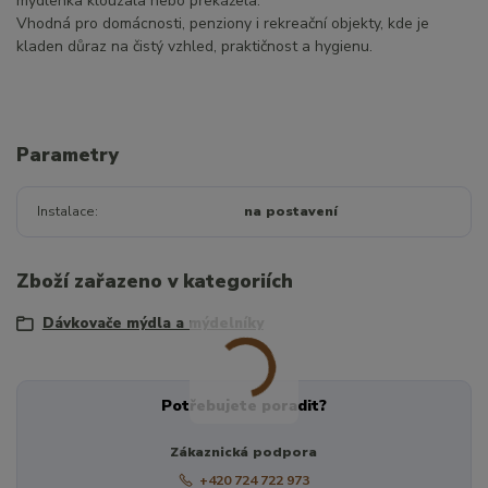
mýdlenka klouzala nebo překážela.
Vhodná pro domácnosti, penziony i rekreační objekty, kde je
kladen důraz na čistý vzhled, praktičnost a hygienu.
Parametry
Instalace
na postavení
Zboží zařazeno v kategoriích
Dávkovače mýdla a mýdelníky
Potřebujete poradit?
Zákaznická podpora
+420 724 722 973