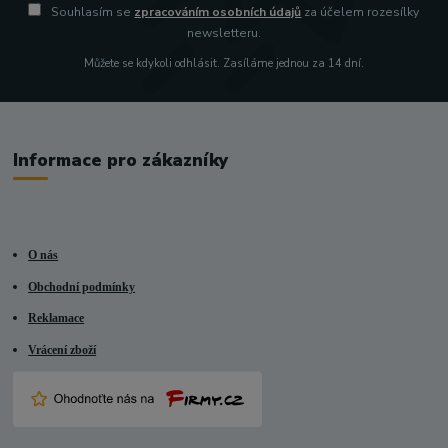
Souhlasím se
zpracováním osobních údajů
za účelem rozesílky
newsletteru.
Můžete se kdykoli odhlásit. Zasíláme jednou za 14 dní.
Informace pro zákazníky
O nás
Obchodní podmínky
Reklamace
Vrácení zboží