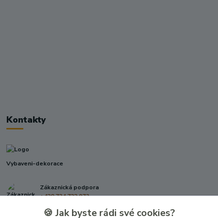
Kontakty
Vybaveni-dekorace
Zákaznická podpora
+420 724 722 973
(Po-Pá, 09-17 hod.)
🍪 Jak byste rádi své cookies?