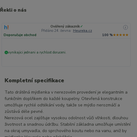
Řekli o nás
Ověřený zákazník
✓
i
Přidáno 24. června
·
Heureka.cz
Doporučuje obchod
100 %
★★★★★
vynikajici jednani a rychlost doruceni.
+
Kompletní specifikace
Tato drátěná mýdlenka v nerezovém provedení je elegantním a
funkčním doplňkem do každé koupelny. Otevřená konstrukce
umožňuje rychlé odtékání vody, takže se mýdlo nerozmáčí a
zůstává déle pevné.
Nerezová ocel zajišťuje vysokou odolnost vůči vlhkosti, dlouhou
životnost a snadnou údržbu. Stabilní základna umožňuje umístění
na okraj umyvadla, do sprchového koutu nebo na vanu, aniž by