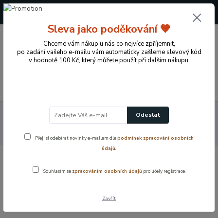
+420 724 722 973
(Po-Pá, 09-17 hod.)
Sleva jako poděkování 🧡
0
Chceme vám nákup u nás co nejvíce zpříjemnit,
0 Kč
po zadání vašeho e-mailu vám automaticky zašleme slevový kód
v hodnotě 100 Kč, který můžete použít při dalším nákupu.
Menu
Koupelnové vybavení a doplňky
Koupelnové příslušenství
Odeslat
Dávkovače mýdla a mýdelníky
Nerezová drátěná mýdlenka na
postavení – koupelnová miska na mýdlo
Přeji si odebírat novinky e-mailem dle
podmínek zpracování osobních
údajů
.
Nerezová drátěná mýdlenka na
Souhlasím se
zpracováním osobních údajů
pro účely registrace.
postavení – koupelnová miska na
mýdlo
Zavřít