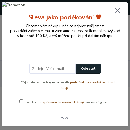
+420 724 722 973
(Po-Pá, 09-17 hod.)
Sleva jako poděkování 🧡
0
Chceme vám nákup u nás co nejvíce zpříjemnit,
0 Kč
po zadání vašeho e-mailu vám automaticky zašleme slevový kód
v hodnotě 100 Kč, který můžete použít při dalším nákupu.
Menu
Koupelnové vybavení a doplňky
Koupelnové příslušenství
Odeslat
Dávkovače mýdla a mýdelníky
Náhradní nádobka ke skleněnému
dávkovači mýdla
Přeji si odebírat novinky e-mailem dle
podmínek zpracování osobních
údajů
.
Náhradní nádobka ke skleněnému
Souhlasím se
zpracováním osobních údajů
pro účely registrace.
dávkovači mýdla
Zavřít
Akce