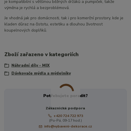
je kompatibilní s většinou běžných držáků a pumpiček, takže
výměna je rychlá a bezproblémová.
Je vhodná jak pro domácnosti, tak i pro komerční prostory, kde je
kladen důraz na čistotu, estetiku a dlouhou životnost
koupelnových doplňků.
Zboží zařazeno v kategoriích
Náhradní díly - MIX
Dávkovače mýdla a mýdelníky
Potřebujete poradit?
Zákaznická podpora
+420 724 722 973
(Po-Pá, 09-17 hod.)
info@vybaveni-dekorace.cz