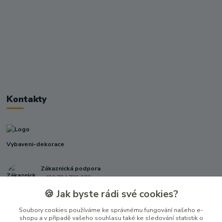
Kontakty
Vybaveni-dekorace
Zákaznická podpora
+420 724 722 973
(Po-Pá, 09-17 hod.)
🍪 Jak byste rádi své cookies?
info@vybaveni-dekorace.cz
Soubory cookies používáme ke správnému fungování našeho e-
shopu a v případě vašeho souhlasu také ke sledování statistik o