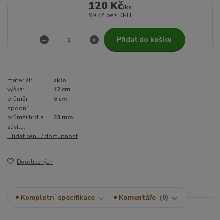
120 Kč
/
ks
99 Kč
bez DPH
Přidat do košíku
materiál:
sklo
výška:
12 cm
průměr
6 cm
spodní:
průměr hrdla
23 mm
závitu:
Hlídat cenu / dostupnost
Do oblíbených
Kompletní specifikace
Komentáře
0