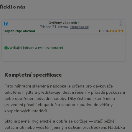
Řekli o nás
Ověřený zákazník
✓
i
Přidáno 24. června
·
Heureka.cz
Doporučuje obchod
100 %
★★★★★
vynikajici jednani a rychlost doruceni.
+
Kompletní specifikace
Tato náhradní skleněná nádobka je určena pro dávkovače
tekutého mýdla a představuje ideální řešení v případě poškození
nebo opotřebení původní nádoby. Díky čistému skleněnému
provedení působí elegantně a snadno zapadne do většiny
koupelnových interiérů.
Sklo je pevné, hygienické a dobře se udržuje — stačí běžné
opláchnutí nebo vyčištění jemným čisticím prostředkem. Nádobka