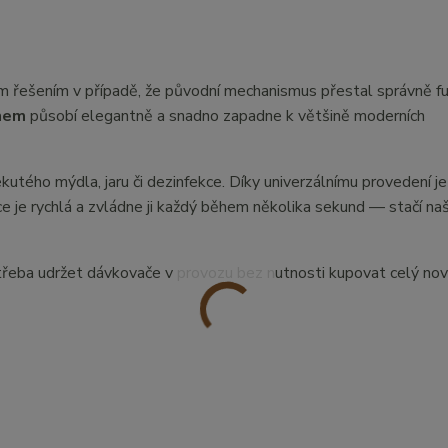
ým řešením v případě, že původní mechanismus přestal správně f
hem
působí elegantně a snadno zapadne k většině moderních
ekutého mýdla, jaru či dezinfekce. Díky univerzálnímu provedení je
ce je rychlá a zvládne ji každý během několika sekund — stačí n
otřeba udržet dávkovače v provozu bez nutnosti kupovat celý nov