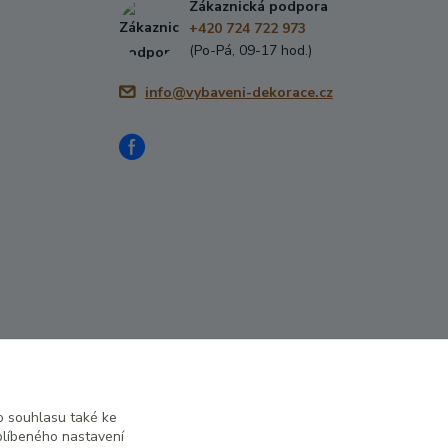
Zákaznická podpora
+420 724 722 973
(Po-Pá, 09-17 hod.)
info@vybaveni-dekorace.cz
 souhlasu také ke
Vytvořeno na
Eshop-rychle.cz
blíbeného nastavení