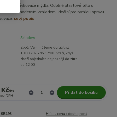
ička pro dávkovače mýdla. Odolné plastové tělo s
vrchem a moderním vzhledem. Ideální pro rychlou opravu
vkovače.
celý popis
Skladem
Zboží Vám můžeme doručit již
10.08.2026 do 17:00. Stačí, když
zboží objednáte nejpozději do zítra
do 12:00
 Kč
/
ks
Přidat do košíku
bez DPH
SB193
Hlídat cenu / dostupnost