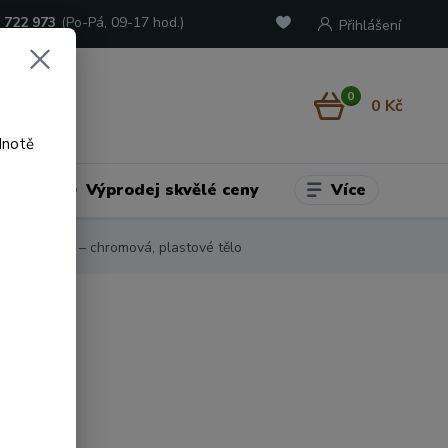
 722 973
(Po-Pá, 09-17 hod.)
Přihlášení
0
0 Kč
dnotě
Více
adu
Výprodej skvělé ceny
vači mýdla – chromová, plastové tělo
 produkt