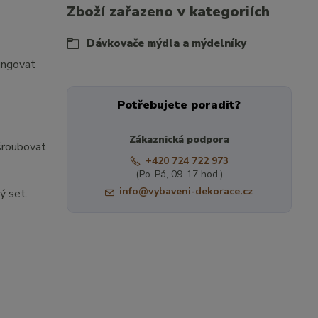
Zboží zařazeno v kategoriích
Dávkovače mýdla a mýdelníky
ungovat
Potřebujete poradit?
Zákaznická podpora
ašroubovat
+420 724 722 973
(Po-Pá, 09-17 hod.)
info@vybaveni-dekorace.cz
ý set.