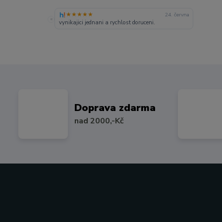
★★★★★
24. června
«
vynikajici jednani a rychlost doruceni.
Doprava zdarma
nad 2000,-Kč