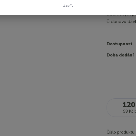
145 Kč
Zavřít
Náhradní pump
chromovým po
či obnovu dá
Dostupnost
Doba dodání
120
99 Kč
Číslo produktu: