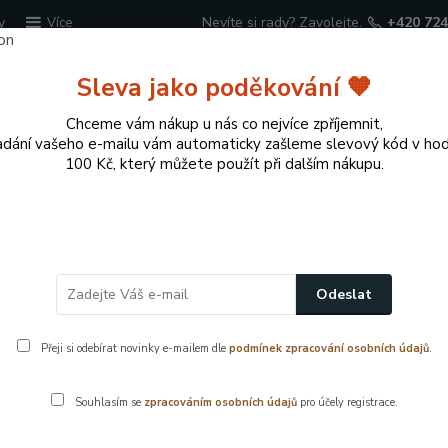
y
Nevíte si rady? Zavolejte.
+420 724
Více
Sleva jako poděkování 🧡
Hledat
Chceme vám nákup u nás co nejvíce zpříjemnit,
adání vašeho e-mailu vám automaticky zašleme slevový kód v ho
100 Kč, který můžete použít při dalším nákupu.
cí potřeby
Přírodní dekorace pro domov a zahr
nství
Dávkovače mýdla a mýdelníky
Náhradní pumpička k dávko
Odeslat
dla – chromová, plastové tělo
Přeji si odebírat novinky e-mailem dle
podmínek zpracování osobních údajů
.
Souhlasím se
zpracováním osobních údajů
pro účely registrace.
náhradní
- 17 %