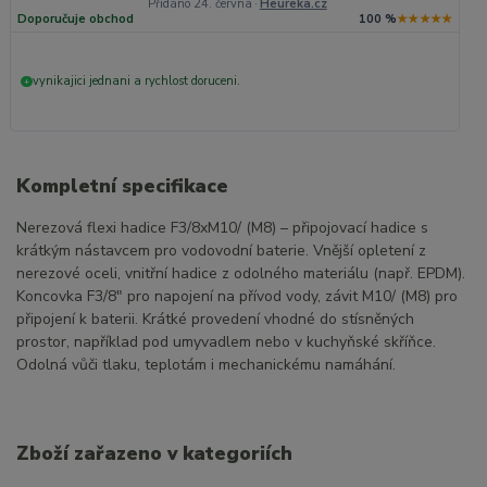
Přidáno 24. června
·
Heureka.cz
Doporučuje obchod
100 %
★★★★★
vynikajici jednani a rychlost doruceni.
+
Kompletní specifikace
Nerezová flexi hadice F3/8xM10/ (M8) – připojovací hadice s
krátkým nástavcem pro vodovodní baterie. Vnější opletení z
nerezové oceli, vnitřní hadice z odolného materiálu (např. EPDM).
Koncovka F3/8" pro napojení na přívod vody, závit M10/ (M8) pro
připojení k baterii. Krátké provedení vhodné do stísněných
prostor, například pod umyvadlem nebo v kuchyňské skříňce.
Odolná vůči tlaku, teplotám i mechanickému namáhání.
Zboží zařazeno v kategoriích