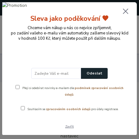
+420 724 722 973
(Po-Pá, 09-17 hod.)
Sleva jako poděkování 🧡
0
0 Kč
Chceme vám nákup u nás co nejvíce zpříjemnit,
po zadání vašeho e-mailu vám automaticky zašleme slevový kód
v hodnotě 100 Kč, který můžete použít při dalším nákupu.
Menu
Koupelnové vybavení a doplňky
Vodovodní baterie
Náhradní díly - vodovodní baterie
Tlakové hadičky k bateriím
Odeslat
Nerezová flexi hadice F3/8xM10/ (M8) - KRÁTKÝ nástavec
Přeji si odebírat novinky e-mailem dle
podmínek zpracování osobních
Nerezová flexi hadice F3/8xM10/ (M8) -
údajů
.
KRÁTKÝ nástavec
Souhlasím se
zpracováním osobních údajů
pro účely registrace.
Zavřít