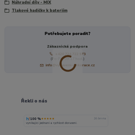
Náhradní díly - MIX
Tlakové hadičky k bateriím
Potřebujete poradit?
Zákaznická podpora
+420 724 722 973
(Po-Pá, 09-17 hod.)
info@vybaveni-dekorace.cz
Řekli o nás
100 %
★★★★★
24. června
vynikajici jednani a rychlost doruceni.