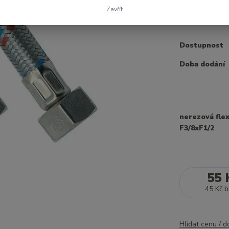
mechanickému
Zavřít
Dostupnost
Doba dodání
nerezová flex
F3/8xF1/2
55 
45 Kč
b
Hlídat cenu / 