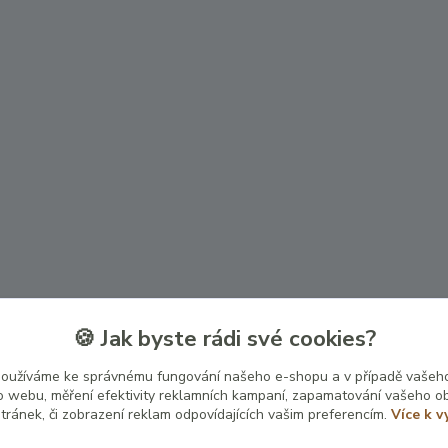
🍪 Jak byste rádi své cookies?
používáme ke správnému fungování našeho e-shopu a v případě vašeho
k o webu, měření efektivity reklamních kampaní, zapamatování vašeho o
stránek, či zobrazení reklam odpovídajících vašim preferencím.
Více k v