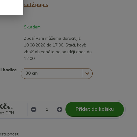
 namáhání.
celý popis
Skladem
Zboží Vám můžeme doručit již
10.08.2026 do 17:00. Stačí, když
zboží objednáte nejpozději dnes do
12:00
i hadice
Kč
/
ks
Přidat do košíku
ez DPH
dostupnost