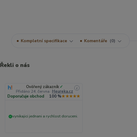
Kompletní specifikace
Komentáře
0
Řekli o nás
Ověřený zákazník
✓
i
Přidáno 24. června
·
Heureka.cz
Doporučuje obchod
100 %
★★★★★
vynikajici jednani a rychlost doruceni.
+