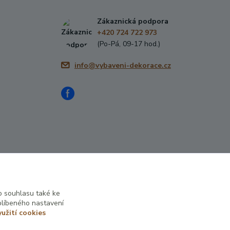
Zákaznická podpora
+420 724 722 973
(Po-Pá, 09-17 hod.)
info@vybaveni-dekorace.cz
 souhlasu také ke
blíbeného nastavení
yužití cookies