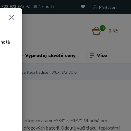
 722 973
(Po-Pá, 09-17 hod.)
Přihlášení
0
0 Kč
dnotě
Více
adu
Výprodej skvělé ceny
m
Nerezová flexi hadice F3/8xF1/2 30 cm
rezová hadice s koncovkami F3/8" × F1/2". Vhodná pro
vadlových a dřezových baterií. Odolná vůči tlaku, teplotám i