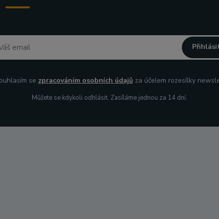
Přihlási
uhlasím se
zpracováním osobních údajů
za účelem rozesílky newsle
Můžete se kdykoli odhlásit. Zasíláme jednou za 14 dní.