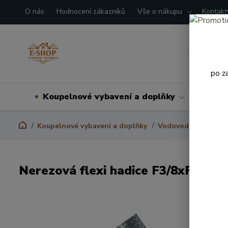
O nás
Hodnocení zákazníků
Vše o nákupu
Kontakt
po z
Koupelnové vybavení a doplňky
Domá
Koupelnové vybavení a doplňky
Vodovodní baterie
Nerezová flexi hadice F3/8xF1/2 3