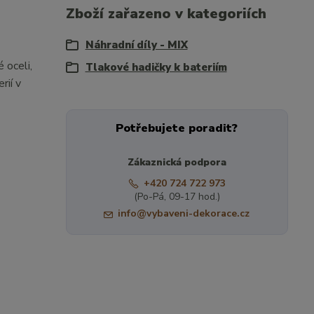
Zboží zařazeno v kategoriích
Náhradní díly - MIX
 oceli,
Tlakové hadičky k bateriím
rií v
Potřebujete poradit?
Zákaznická podpora
+420 724 722 973
(Po-Pá, 09-17 hod.)
info@vybaveni-dekorace.cz