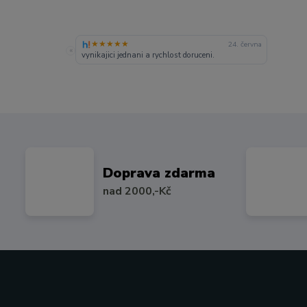
★★★★★
24. června
«
vynikajici jednani a rychlost doruceni.
Doprava zdarma
nad 2000,-Kč