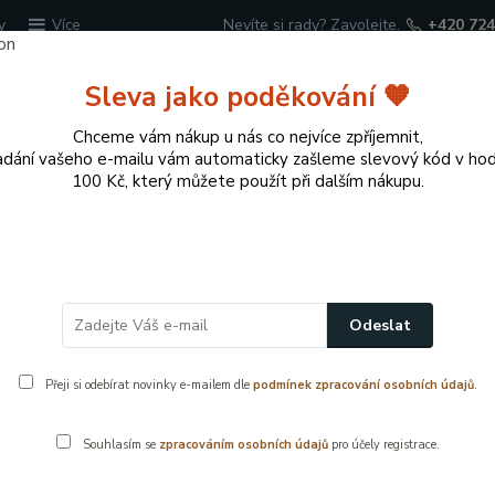
y
Nevíte si rady? Zavolejte.
+420 724
Více
Sleva jako poděkování 🧡
Hledat
Chceme vám nákup u nás co nejvíce zpříjemnit,
adání vašeho e-mailu vám automaticky zašleme slevový kód v ho
100 Kč, který můžete použít při dalším nákupu.
cí potřeby
Přírodní dekorace pro domov a zahr
Náhradní díly - vodovodní baterie
Tlakové hadičky k baterií
Odeslat
0 cm
Přeji si odebírat novinky e-mailem dle
podmínek zpracování osobních údajů
.
Souhlasím se
zpracováním osobních údajů
pro účely registrace.
Flexibilní ne
připojení umy