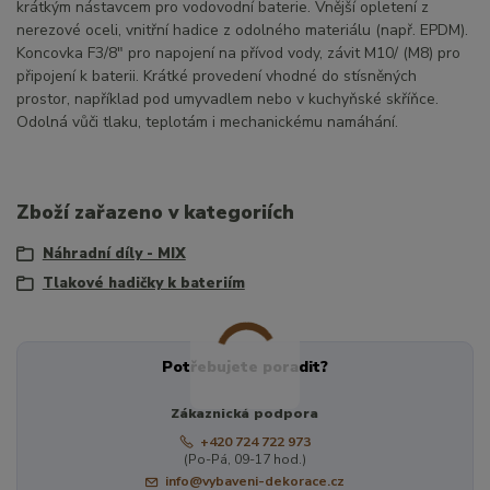
krátkým nástavcem pro vodovodní baterie. Vnější opletení z
nerezové oceli, vnitřní hadice z odolného materiálu (např. EPDM).
Koncovka F3/8" pro napojení na přívod vody, závit M10/ (M8) pro
připojení k baterii. Krátké provedení vhodné do stísněných
prostor, například pod umyvadlem nebo v kuchyňské skříňce.
Odolná vůči tlaku, teplotám i mechanickému namáhání.
Zboží zařazeno v kategoriích
Náhradní díly - MIX
Tlakové hadičky k bateriím
Potřebujete poradit?
Zákaznická podpora
+420 724 722 973
(Po-Pá, 09-17 hod.)
info@vybaveni-dekorace.cz