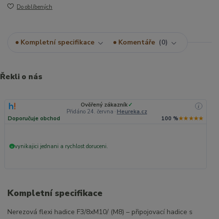
Do oblíbených
Kompletní specifikace
Komentáře
0
Řekli o nás
Ověřený zákazník
✓
i
Přidáno 24. června
·
Heureka.cz
Doporučuje obchod
100 %
★★★★★
vynikajici jednani a rychlost doruceni.
+
Kompletní specifikace
Nerezová flexi hadice F3/8xM10/ (M8) – připojovací hadice s