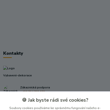
Kontakty
Vybaveni-dekorace
Zákaznická podpora
+420 724 722 973
(Po-Pá, 09-17 hod.)
🍪 Jak byste rádi své cookies?
info@vybaveni-dekorace.cz
Soubory cookies používáme ke správnému fungování našeho e-