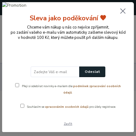
+420 724 722 973
(Po-Pá, 09-17 hod.)
Sleva jako poděkování 🧡
0
Chceme vám nákup u nás co nejvíce zpříjemnit,
0 Kč
po zadání vašeho e-mailu vám automaticky zašleme slevový kód
v hodnotě 100 Kč, který můžete použít při dalším nákupu.
Menu
Koupelnové vybavení a doplňky
Vodovodní baterie
Odeslat
Náhradní díly - vodovodní baterie
Tlakové hadičky k bateriím
Nerezová flexi hadice F3/8xM10/ (M8) - KRÁTKÝ nástavec 30 cm
Přeji si odebírat novinky e-mailem dle
podmínek zpracování osobních
údajů
.
Nerezová flexi hadice F3/8xM10/ (M8) -
Souhlasím se
zpracováním osobních údajů
pro účely registrace.
KRÁTKÝ nástavec 30 cm
Zavřít