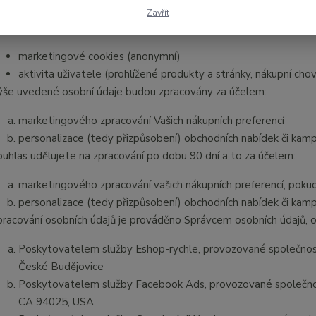
e zpracováním osobních údajů a o volném pohybu těchto údajů 
Zavřít
sobních údajů) (dále jen
„Nařízení“
), zpracovával/a následující osob
marketingové cookies (anonymní)
aktivita uživatele (prohlížené produkty a stránky, nákupní chov
ýše uvedené osobní údaje budou zpracovány za účelem:
marketingového zpracování Vašich nákupních preferencí
personalizace (tedy přizpůsobení) obchodních nabídek či kam
ouhlas udělujete na zpracování po dobu 90 dní a to za účelem:
marketingového zpracování vašich nákupních preferencí, poku
personalizace (tedy přizpůsobení) obchodních nabídek či kam
pracování osobních údajů je prováděno Správcem osobních údajů, o
Poskytovatelem služby Eshop-rychle, provozované společností
České Budějovice
Poskytovatelem služby Facebook Ads, provozované společnos
CA 94025, USA