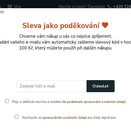
y
Nevíte si rady? Zavolejte.
+420 724
Více
Sleva jako poděkování 🧡
Hledat
Chceme vám nákup u nás co nejvíce zpříjemnit,
adání vašeho e-mailu vám automaticky zašleme slevový kód v ho
100 Kč, který můžete použít při dalším nákupu.
cí potřeby
Přírodní dekorace pro domov a zahr
ování marketingových nabídek
Odeslat
hlas se zpracováním osobních úd
Přeji si odebírat novinky e-mailem dle
podmínek zpracování osobních údajů
.
ketingových nabídek
Souhlasím se
zpracováním osobních údajů
pro účely registrace.
dělujete tímto souhlas aby, společnost Vybavení-dekorace, Lu
en
„Správce“
), aby ve smyslu nařízení Evropského parlamentu a R