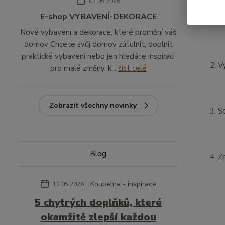
01.05.2026
s
E-shop VYBAVENÍ-DEKORACE
o
Nové vybavení a dekorace, které promění váš
domov Chcete svůj domov zútulnit, doplnit
praktické vybavení nebo jen hledáte inspiraci
V
pro malé změny, k...
číst celé
Zobrazit všechny novinky
S
Blog
Z
Koupelna - inspirace
12.05.2026
5 chytrých doplňků, které
okamžitě zlepší každou