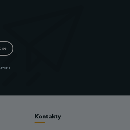
t se
tteru.
Kontakty