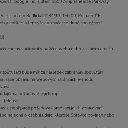
ností Google Inc., sídlem 1600 Amphitheatre Parkway,
 a.s., sídlem Radlická 3294/10, 150 00, Praha 5, ČR
eb a aplikací, které však v současné době společnost
EU)
encí ochrany soukromí v patičce webu nebo zasláním emailu.
to zpětvzetí bude mít za následek zabránění spouštění
onalizace obsahu na webových stránkách e-shopu
ovává
údajům a požadovat jejich kopii
ositelnost
avit, popřípadě požadovat omezení jejich zpracování
 se nejedná o osobní údaje, které je Správce povinen nebo