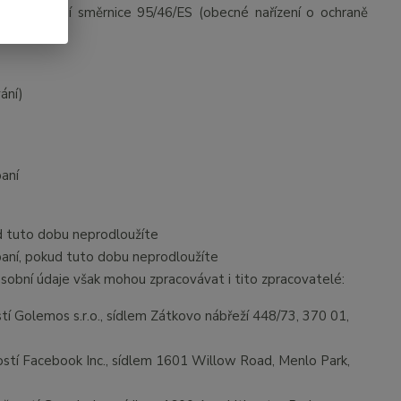
a o zrušení směrnice 95/46/ES (obecné nařízení o ochraně
ní údaje:
ání)
paní
d tuto dobu neprodloužíte
paní, pokud tuto dobu neprodloužíte
sobní údaje však mohou zpracovávat i tito zpracovatelé:
 Golemos s.r.o., sídlem Zátkovo nábřeží 448/73, 370 01,
tí Facebook Inc., sídlem 1601 Willow Road, Menlo Park,