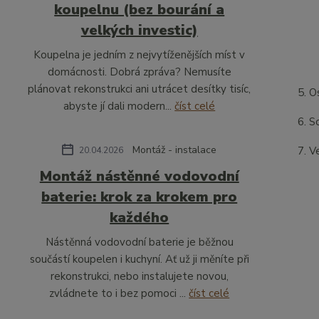
koupelnu (bez bourání a
velkých investic)
Koupelna je jedním z nejvytíženějších míst v
domácnosti. Dobrá zpráva? Nemusíte
plánovat rekonstrukci ani utrácet desítky tisíc,
O
abyste jí dali modern...
číst celé
S
Montáž - instalace
V
20.04.2026
Montáž nástěnné vodovodní
baterie: krok za krokem pro
každého
Nástěnná vodovodní baterie je běžnou
součástí koupelen i kuchyní. Ať už ji měníte při
rekonstrukci, nebo instalujete novou,
zvládnete to i bez pomoci ...
číst celé