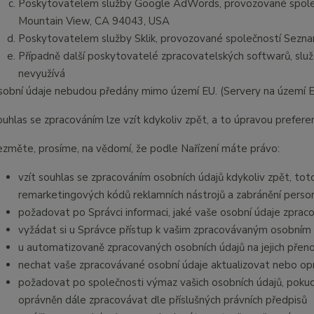
Poskytovatelem služby Google AdWords, provozované společ
Mountain View, CA 94043, USA
Poskytovatelem služby Sklik, provozované společností Seznam
Případně další poskytovatelé zpracovatelských softwarů, služ
nevyužívá
sobní údaje nebudou předány mimo území EU. (Servery na území 
ouhlas se zpracováním lze vzít kdykoliv zpět, a to úpravou prefer
ezměte, prosíme, na vědomí, že podle Nařízení máte právo:
vzít souhlas se zpracováním osobních údajů kdykoliv zpět, to
remarketingových kódů reklamních nástrojů a zabránění pers
požadovat po Správci informaci, jaké vaše osobní údaje zprac
vyžádat si u Správce přístup k vašim zpracovávaným osobním 
u automatizovaně zpracovaných osobních údajů na jejich přen
nechat vaše zpracovávané osobní údaje aktualizovat nebo opr
požadovat po společnosti výmaz vašich osobních údajů, pokud
oprávněn dále zpracovávat dle příslušných právních předpisů