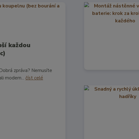
pší každou
c)
. Dobrá zpráva? Nemusíte
ali modern...
číst celé