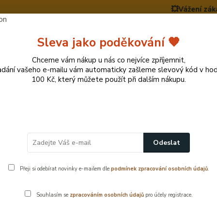
💥Vážení zákazníci,
y
Nevíte si rady? Zavolejte.
+420 724
Více
Sleva jako poděkování 🧡
Chceme vám nákup u nás co nejvíce zpříjemnit,
adání vašeho e-mailu vám automaticky zašleme slevový kód v ho
Hledat
100 Kč, který můžete použít při dalším nákupu.
cí potřeby
Přírodní dekorace pro domov a zahr
ka
Dřevěné krmítko pro ptáky, tmavé – stylová pomoc pro ptactvo v 
Odeslat
Přeji si odebírat novinky e-mailem dle
podmínek zpracování osobních údajů
.
– stylová pomoc pro ptactvo v přírod
Souhlasím se
zpracováním osobních údajů
pro účely registrace.