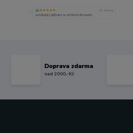
★★★★★
24. června
«
vynikajici jednani a rychlost doruceni.
Doprava zdarma
nad 2000,-Kč