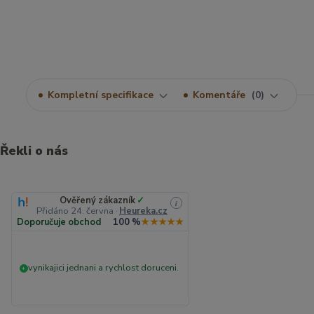
Kompletní specifikace
Komentáře
0
Řekli o nás
Ověřený zákazník
✓
i
Přidáno 24. června
·
Heureka.cz
Doporučuje obchod
100 %
★★★★★
vynikajici jednani a rychlost doruceni.
+