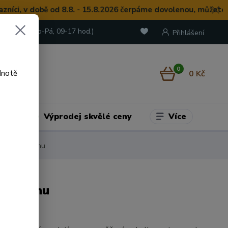
 v době od 8.8. - 15.8.2026 čerpáme dovolenou, můžete objed
 722 973
(Po-Pá, 09-17 hod.)
Přihlášení
0
0 Kč
dnotě
Více
adu
Výprodej skvělé ceny
přírodním tónu
ním tónu