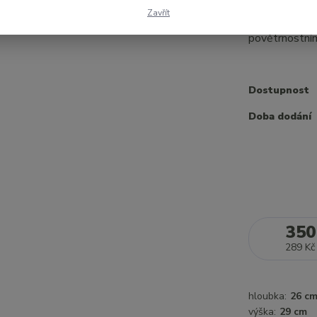
Dřevěné krmít
Zavřít
pergolu. Lepe
povětrnostní
Dostupnost
Doba dodání
350
289 Kč
hloubka:
26 c
výška:
29 cm