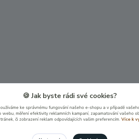
🍪 Jak byste rádi své cookies?
používáme ke správnému fungování našeho e-shopu a v případě vašeho
k o webu, měření efektivity reklamních kampaní, zapamatování vašeho o
stránek, či zobrazení reklam odpovídajících vašim preferencím.
Více k v