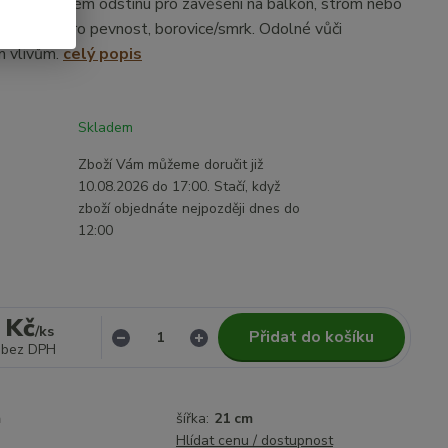
ko v tmavém odstínu pro zavěšení na balkon, strom nebo
né spoje pro pevnost, borovice/smrk. Odolné vůči
m vlivům.
celý popis
Skladem
Zboží Vám můžeme doručit již
10.08.2026 do 17:00. Stačí, když
zboží objednáte nejpozději dnes do
12:00
 Kč
/
ks
Přidat do košíku
bez DPH
m
šířka:
21 cm
Hlídat cenu / dostupnost