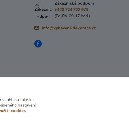
Zákaznická podpora
+420 724 722 973
(Po-Pá, 09-17 hod.)
info@vybaveni-dekorace.cz
 souhlasu také ke
blíbeného nastavení
yužití cookies
Vytvořeno na
Eshop-rychle.cz