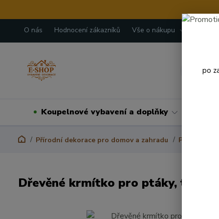
O nás
Hodnocení zákazníků
Vše o nákupu
Kontakt
po z
Koupelnové vybavení a doplňky
Domá
Přírodní dekorace pro domov a zahradu
Ptačí krmít
Dřevěné krmítko pro ptáky, tmavé 