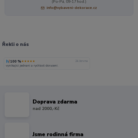
(Po-Pá, 09-17 hod.)
info@vybaveni-dekorace.cz
Řekli o nás
100 %
★★★★★
24. června
vynikajici jednani a rychlost doruceni.
Doprava zdarma
nad 2000,-Kč
Jsme rodinná firma