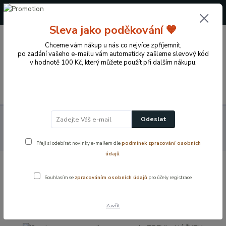
+420 724 722 973
(Po-Pá, 09-17 hod.)
Sleva jako poděkování 🧡
0
Chceme vám nákup u nás co nejvíce zpříjemnit,
0 Kč
po zadání vašeho e-mailu vám automaticky zašleme slevový kód
v hodnotě 100 Kč, který můžete použít při dalším nákupu.
Menu
Koupelnové vybavení a doplňky
Sprchový program
Odeslat
Sprchové hlavice
Sprcha se stop-ventilem a aretací - TREVI s
HÁČKEM
Přeji si odebírat novinky e-mailem dle
podmínek zpracování osobních
údajů
.
Sprcha se stop-ventilem a aretací -
Souhlasím se
zpracováním osobních údajů
pro účely registrace.
TREVI s HÁČKEM
Zavřít