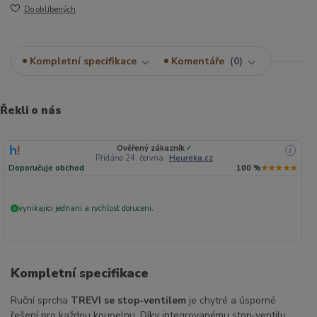
Do oblíbených
Kompletní specifikace
Komentáře
0
Řekli o nás
Ověřený zákazník
✓
i
Přidáno 24. června
·
Heureka.cz
Doporučuje obchod
100 %
★★★★★
vynikajici jednani a rychlost doruceni.
+
Kompletní specifikace
Ruční sprcha
TREVI se stop‑ventilem
je chytré a úsporné
řešení pro každou koupelnu. Díky integrovanému stop‑ventilu