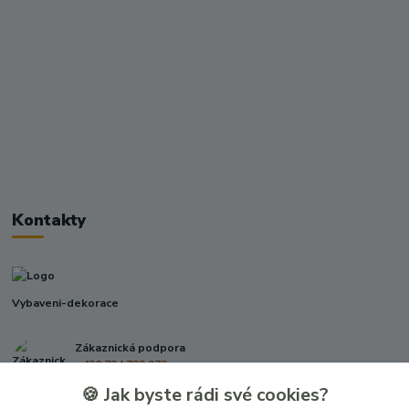
Kontakty
Vybaveni-dekorace
Zákaznická podpora
+420 724 722 973
(Po-Pá, 09-17 hod.)
🍪 Jak byste rádi své cookies?