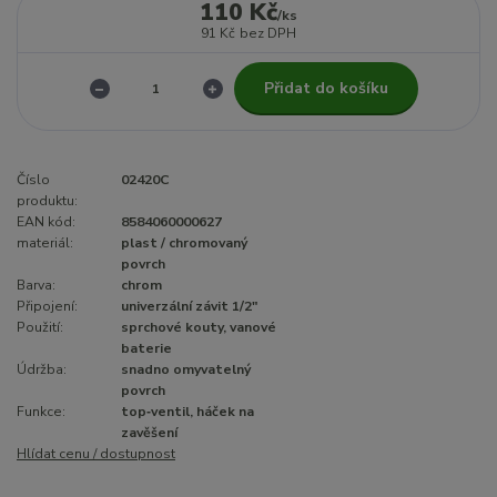
110 Kč
/
ks
91 Kč
bez DPH
Přidat do košíku
Číslo
02420C
produktu:
EAN kód:
8584060000627
materiál:
plast / chromovaný
povrch
Barva:
chrom
Připojení:
univerzální závit 1/2"
Použití:
sprchové kouty, vanové
baterie
Údržba:
snadno omyvatelný
povrch
Funkce:
top‑ventil, háček na
zavěšení
Hlídat cenu / dostupnost