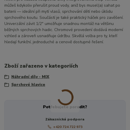
můžeš kdykoliv přerušit proud vody, aniž bys musel(a) sahat po
baterii — ideální při mytí vlasů, sprchování dětí nebo úklidu
sprchového koutu. Součástí je také praktický háček pro zavěšení.
Univerzální závit 1/2" umožňuje snadnou montáž na většinu
běžných sprchových hadic. Chromové provedení dodává moderní
vzhled a zároveň usnadňuje údržbu. Skvělá volba pro ty, kteří
hledají funkční, jednoduché a cenově dostupné řešení.
Zboží zařazeno v kategoriích
Náhradní díly - MIX
Sprchové hlavice
Potřebujete poradit?
Zákaznická podpora
+420 724 722 973