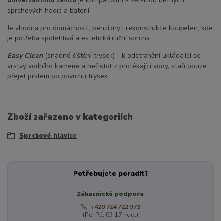
univerzálnímu závitu
je kompatibilní s většinou běžných
sprchových hadic a baterií.
Je vhodná pro domácnosti, penziony i rekonstrukce koupelen, kde
je potřeba spolehlivá a estetická ruční sprcha.
Easy Clean
(snadné čištění trysek) - k odstranění ukládající se
vrstvy vodního kamene a nečistot z protékající vody, stačí pouze
přejet prstem po povrchu trysek.
Zboží zařazeno v kategoriích
Sprchové hlavice
Potřebujete poradit?
Zákaznická podpora
+420 724 722 973
(Po-Pá, 09-17 hod.)