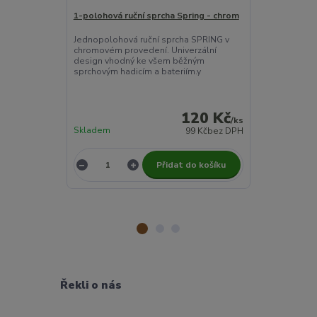
1-polohová ruční sprcha Spring - chrom
Hadice sprchov
pevná – třívr
Jednopolohová ruční sprcha SPRING v
(anti‑twist)
chromovém provedení. Univerzální
design vhodný ke všem běžným
Kvalitní třívrs
sprchovým hadicím a bateriím.y
nerezové ocel
proti překrouc
univerzální při
120 Kč
/
ks
Skladem
Skladem
99 Kč
bez DPH
Přidat do košíku
Řekli o nás