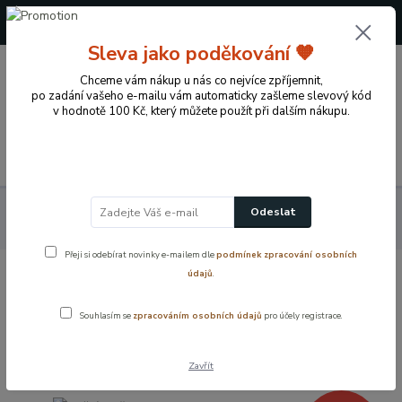
+420 724 722 973
(Po-Pá, 09-17 hod.)
Sleva jako poděkování 🧡
0
Chceme vám nákup u nás co nejvíce zpříjemnit,
0 Kč
po zadání vašeho e-mailu vám automaticky zašleme slevový kód
v hodnotě 100 Kč, který můžete použít při dalším nákupu.
Menu
Koupelnové vybavení a doplňky
Sprchový program
Odeslat
Sprchové hlavice
Ruční sprška, chrom CASTELLO - Aquaristo Style
Přeji si odebírat novinky e-mailem dle
podmínek zpracování osobních
údajů
.
Ruční sprška, chrom CASTELLO -
Aquaristo Style
Souhlasím se
zpracováním osobních údajů
pro účely registrace.
Novinka
Zavřít