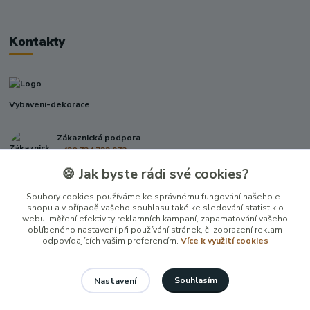
Kontakty
Vybaveni-dekorace
Zákaznická podpora
+420 724 722 973
(Po-Pá, 09-17 hod.)
🍪 Jak byste rádi své cookies?
info@vybaveni-dekorace.cz
Soubory cookies používáme ke správnému fungování našeho e-
shopu a v případě vašeho souhlasu také ke sledování statistik o
webu, měření efektivity reklamních kampaní, zapamatování vašeho
oblíbeného nastavení při používání stránek, či zobrazení reklam
odpovídajících vašim preferencím.
Více k využití cookies
Souhlasím
Nastavení
Vytvořeno na
Eshop-rychle.cz