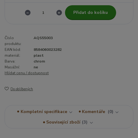
Přidat do košíku
Číslo
AQS55003
produktu:
EAN kód:
8584060023282
materiál:
plast
Barva:
chrom
Masážní:
ne
Hlídat cenu / dostupnost
Do oblíbených
Kompletní specifikace
Komentáře
0
Související zboží
3