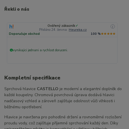
Řekli o nás
Ověřený zákazník
✓
i
Přidáno 24. června
·
Heureka.cz
Doporučuje obchod
100 %
★★★★★
vynikajici jednani a rychlost doruceni.
+
Kompletní specifikace
Sprchová hlavice
CASTELLO
je moderní a elegantní doplněk do
každé koupelny. Chromová povrchová úprava dodává hlavici
nadčasový vzhled a zároveň zajišťuje odolnost vůči vlhkosti i
běžnému opotřebení.
Hlavice je navržena pro pohodlné držení a rovnoměrné rozložení
proudu vody, což zajišťuje příjemné sprchování každý den. Díky