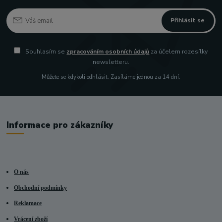
Přihlásit se
Souhlasím se
zpracováním osobních údajů
za účelem rozesílky
newsletteru.
Můžete se kdykoli odhlásit. Zasíláme jednou za 14 dní.
Informace pro zákazníky
O nás
Obchodní podmínky
Reklamace
Vrácení zboží