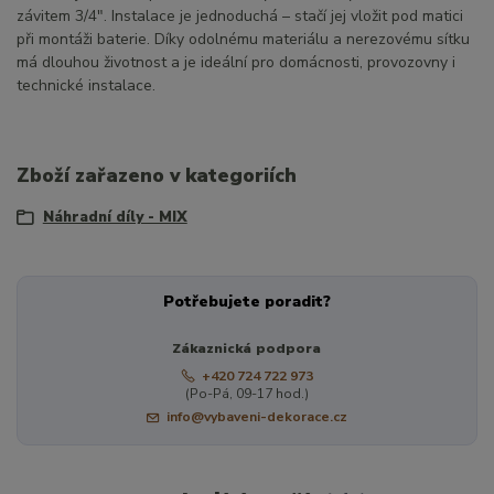
závitem 3/4″. Instalace je jednoduchá – stačí jej vložit pod matici
při montáži baterie. Díky odolnému materiálu a nerezovému sítku
má dlouhou životnost a je ideální pro domácnosti, provozovny i
technické instalace.
Zboží zařazeno v kategoriích
Náhradní díly - MIX
Potřebujete poradit?
Zákaznická podpora
+420 724 722 973
(Po-Pá, 09-17 hod.)
info@vybaveni-dekorace.cz