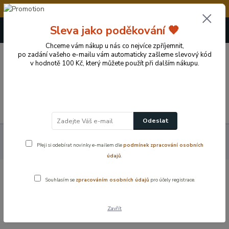
💥Vážení zákazníci, v době od 8.8. - 15.8.2026 čer
+420 724 722 973
Sleva jako poděkování 🧡
(Po-Pá, 09-17 hod.)
Chceme vám nákup u nás co nejvíce zpříjemnit,
po zadání vašeho e-mailu vám automaticky zašleme slevový kód
0
v hodnotě 100 Kč, který můžete použít při dalším nákupu.
0 Kč
Menu
Odeslat
Koupelnové vybavení a doplňky
Náhradní díly - MIX
Těsnění
Přeji si odebírat novinky e-mailem dle
podmínek zpracování osobních
3/4″ pod matku nástěnné baterie – nerezové sítko
údajů
.
Těsnění 3/4″ pod matku nástěnné
Souhlasím se
zpracováním osobních údajů
pro účely registrace.
baterie – nerezové sítko
Zavřít