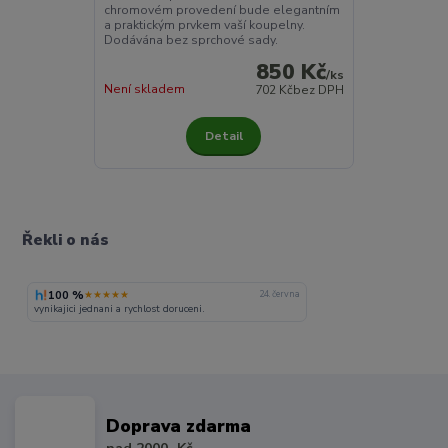
chromovém provedení bude elegantním
a praktickým prvkem vaší koupelny.
Dodávána bez sprchové sady.
850 Kč
/
ks
Není skladem
702 Kč
bez DPH
Detail
Řekli o nás
100 %
★★★★★
24. června
vynikajici jednani a rychlost doruceni.
Doprava zdarma