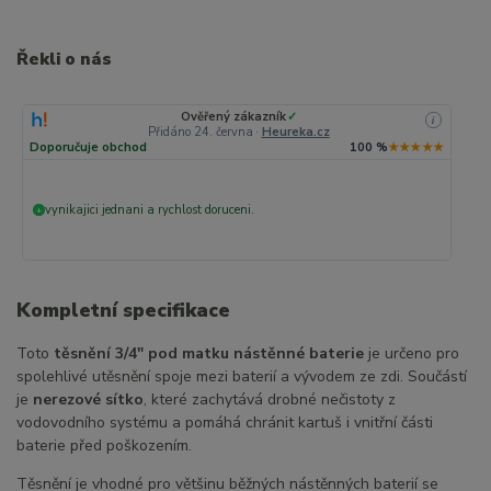
Řekli o nás
Ověřený zákazník
✓
i
Přidáno 24. června
·
Heureka.cz
Doporučuje obchod
100 %
★★★★★
vynikajici jednani a rychlost doruceni.
+
Kompletní specifikace
Toto
těsnění 3/4″ pod matku nástěnné baterie
je určeno pro
spolehlivé utěsnění spoje mezi baterií a vývodem ze zdi. Součástí
je
nerezové sítko
, které zachytává drobné nečistoty z
vodovodního systému a pomáhá chránit kartuš i vnitřní části
baterie před poškozením.
Těsnění je vhodné pro většinu běžných nástěnných baterií se