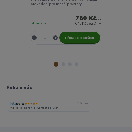
provedení pro menší prostory.
kuchyňské dřez
moderním vzh
780 Kč
/
ks
Skladem
Skladem
645 Kč
bez DPH
Přidat do košíku
Řekli o nás
100 %
★★★★★
24. června
vynikajici jednani a rychlost doruceni.