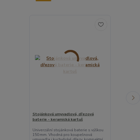
Stojánková umyvadlová, dřezová
Stojánková dř
baterie - keramická kartuš
200 mm – chro
kartuše 35 m
Univerzální stojánková baterie s výškou
150 mm. Vhodná pro koupelnová
Designová sto
umyvadla i kuchyňské dřezy, kompaktní
výškou 200 mm