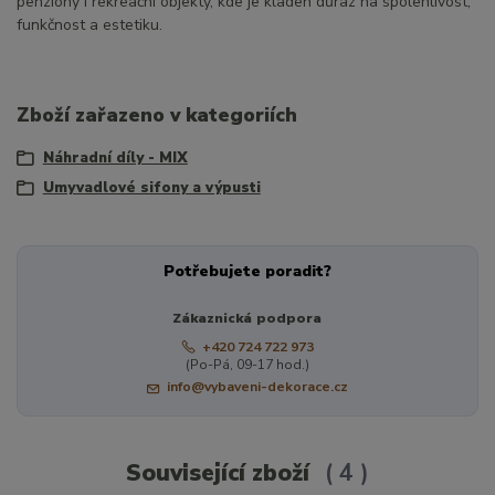
penziony i rekreační objekty, kde je kladen důraz na spolehlivost,
funkčnost a estetiku.
Zboží zařazeno v kategoriích
Náhradní díly - MIX
Umyvadlové sifony a výpusti
Potřebujete poradit?
Zákaznická podpora
+420 724 722 973
(Po-Pá, 09-17 hod.)
info@vybaveni-dekorace.cz
Související zboží
4