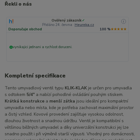
Řekli o nás
Ověřený zákazník
✓
i
Přidáno 24. června
·
Heureka.cz
Doporučuje obchod
100 %
★★★★★
vynikajici jednani a rychlost doruceni.
+
Kompletní specifikace
Tento umyvadlový ventil typu
KLIK‑KLAK
je určen pro umyvadla
s odtokem
5/4"
a nabízí pohodlné ovládání pouhým stiskem.
Krátká konstrukce
a
menší zátka
jsou ideální pro kompaktní
umyvadla nebo místa, kde je potřeba zachovat maximální prostor
a čistý vzhled. Kovové provedení zajišťuje vysokou odolnost,
dlouhou životnost a snadnou údržbu. Ventil je kompatibilní s
většinou běžných umyvadel a díky univerzální konstrukci jej lze
snadno použít i při výměně starší výpusti. Vhodný pro domácnosti,