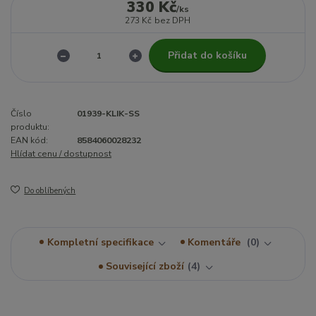
330 Kč
/
ks
273 Kč
bez DPH
Přidat do košíku
Číslo
01939-KLIK-SS
produktu:
EAN kód:
8584060028232
Hlídat cenu / dostupnost
Do oblíbených
Kompletní specifikace
Komentáře
0
Související zboží
4