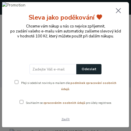
+420 724 722 973
(Po-Pá, 09-17 hod.)
Sleva jako poděkování 🧡
0
Chceme vám nákup u nás co nejvíce zpříjemnit,
0 Kč
po zadání vašeho e-mailu vám automaticky zašleme slevový kód
v hodnotě 100 Kč, který můžete použít při dalším nákupu.
Menu
Koupelnové vybavení a doplňky
Sifony a ventily
Umyvadlové
Odeslat
sifony a výpusti
Umyvadlová výpust KLIK‑KLAK 5/4" – krátká varianta
s malou zátkou
Přeji si odebírat novinky e-mailem dle
podmínek zpracování osobních
údajů
.
Umyvadlová výpust KLIK‑KLAK 5/4" –
Souhlasím se
zpracováním osobních údajů
pro účely registrace.
krátká varianta s malou zátkou
Zavřít