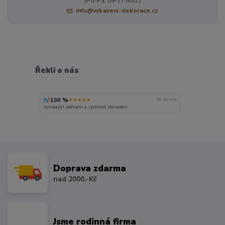
(Po-Pá, 09-17 hod.)
info@vybaveni-dekorace.cz
Řekli o nás
100 %
★★★★★
24. června
vynikajici jednani a rychlost doruceni.
Doprava zdarma
nad 2000,-Kč
Jsme rodinná firma