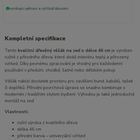
vynikajici jednani a rychlost doruceni.
+
Kompletní specifikace
Tento
kvalitní dřevěný věšák na zeď o délce 46 cm
je vyroben
ručně z přírodního dřeva, které dodá interiéru teplý a přirozený
vzhled. Díky pevnému zpracování je vhodný pro každodenní
používání v předsíni, chodbě, šatně nebo dětském pokoji.
Věšák nabízí dostatek prostoru pro zavěšení bund, kabátů, tašek
či doplňků. Přírodní povrchová úprava se snadno kombinuje s
moderním i tradičním stylem bydlení. Výhodou je také jednoduchá
montáž na zeď.
Vlastnosti:
ruční výroba z kvalitního dřeva
délka 46 cm
přírodní barva – univerzální vzhled