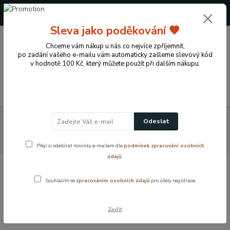
+420 724 722 973
(Po-Pá, 09-17 hod.)
Sleva jako poděkování 🧡
0
Chceme vám nákup u nás co nejvíce zpříjemnit,
0 Kč
po zadání vašeho e-mailu vám automaticky zašleme slevový kód
v hodnotě 100 Kč, který můžete použít při dalším nákupu.
Menu
Koupelnové vybavení a doplňky
Koupelnové příslušenství
Odeslat
Háčky a věšáky
Dřevěný věšák, nástěnný do sauny, chodby, 5 háčků 50
cm
Přeji si odebírat novinky e-mailem dle
podmínek zpracování osobních
údajů
.
Dřevěný věšák, nástěnný do sauny,
Souhlasím se
zpracováním osobních údajů
pro účely registrace.
chodby, 5 háčků 50 cm
Zavřít