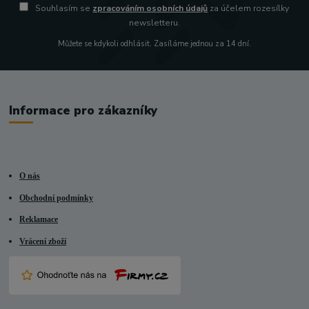
Souhlasím se
zpracováním osobních údajů
za účelem rozesílky
newsletteru.
Můžete se kdykoli odhlásit. Zasíláme jednou za 14 dní.
Informace pro zákazníky
O nás
Obchodní podmínky
Reklamace
Vrácení zboží