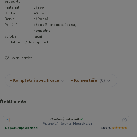
produktu:
materiál:
dřevo
Délka:
46 cm
Barva:
přírodní
Použití:
předsíň, chodba, šatna,
koupelna
výroba:
ruční
Hlídat cenu / dostupnost
Do oblíbených
Kompletní specifikace
Komentáře
0
Řekli o nás
Ověřený zákazník
✓
i
Přidáno 24. června
·
Heureka.cz
Doporučuje obchod
100 %
★★★★★