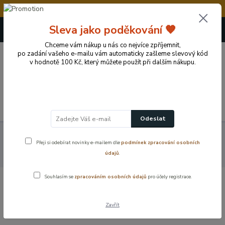
💥Vážení zákazníci, v době od 8.8. - 15.8.2026 čerp
+420 724 722 973
Sleva jako poděkování 🧡
(Po-Pá, 09-17 hod.)
Chceme vám nákup u nás co nejvíce zpříjemnit,
po zadání vašeho e-mailu vám automaticky zašleme slevový kód
0
v hodnotě 100 Kč, který můžete použít při dalším nákupu.
0 Kč
Menu
Odeslat
Koupelnové vybavení a doplňky
Koupelnové příslušenství
Přeji si odebírat novinky e-mailem dle
podmínek zpracování osobních
Dávkovače mýdla a mýdelníky
Zápustný dávkovač na mýdlo, jar –
údajů
.
chrom, elegantní provedení
Souhlasím se
zpracováním osobních údajů
pro účely registrace.
Zápustný dávkovač na mýdlo, jar –
chrom, elegantní provedení
Zavřít