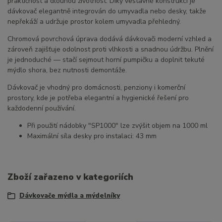
praktičnost a dlouhou životnost. Díky vestavné konstrukci je
dávkovač elegantně integrován do umyvadla nebo desky, takže
nepřekáží a udržuje prostor kolem umyvadla přehledný.
Chromová povrchová úprava dodává dávkovači moderní vzhled a
zároveň zajišťuje odolnost proti vlhkosti a snadnou údržbu. Plnění
je jednoduché — stačí sejmout horní pumpičku a doplnit tekuté
mýdlo shora, bez nutnosti demontáže.
Dávkovač je vhodný pro domácnosti, penziony i komerční
prostory, kde je potřeba elegantní a hygienické řešení pro
každodenní používání.
Při použití nádobky "SP1000" lze zvýšit objem na 1000 ml
Maximální síla desky pro instalaci: 43 mm
Zboží zařazeno v kategoriích
Dávkovače mýdla a mýdelníky