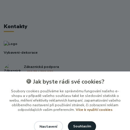
Kontakty
Vybaveni-dekorace
Zákaznická podpora
+420 724 722 973
(Po-Pá, 09-17 hod.)
🍪 Jak byste rádi své cookies?
info@vybaveni-dekorace.cz
Soubory cookies používáme ke správnému fungování našeho e-
shopu a v případě vašeho souhlasu také ke sledování statistik o
webu, měření efektivity reklamních kampaní, zapamatování vašeho
oblíbeného nastavení při používání stránek, či zobrazení reklam
odpovídajících vašim preferencím.
Více k využití cookies
Souhlasím
Nastavení
Vytvořeno na
Eshop-rychle.cz