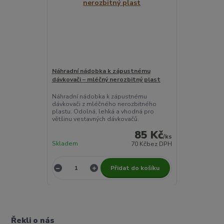
Náhradní nádobka k zápustnému
dávkovači – mléčný nerozbitný plast
Náhradní nádobka k zápustnému
dávkovači z mléčného nerozbitného
plastu. Odolná, lehká a vhodná pro
většinu vestavných dávkovačů.
85 Kč
/
ks
Skladem
70 Kč
bez DPH
Přidat do košíku
Řekli o nás