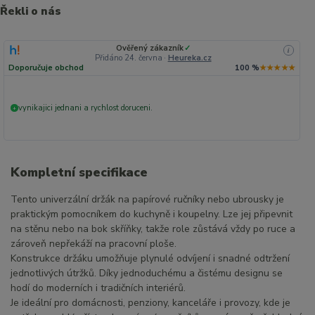
Řekli o nás
Ověřený zákazník
✓
i
Přidáno 24. června
·
Heureka.cz
Doporučuje obchod
100 %
★★★★★
vynikajici jednani a rychlost doruceni.
+
Kompletní specifikace
Tento univerzální držák na papírové ručníky nebo ubrousky je
praktickým pomocníkem do kuchyně i koupelny. Lze jej připevnit
na stěnu nebo na bok skříňky, takže role zůstává vždy po ruce a
zároveň nepřekáží na pracovní ploše.
Konstrukce držáku umožňuje plynulé odvíjení i snadné odtržení
jednotlivých útržků. Díky jednoduchému a čistému designu se
hodí do moderních i tradičních interiérů.
Je ideální pro domácnosti, penziony, kanceláře i provozy, kde je