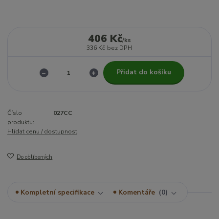
406 Kč
/
ks
336 Kč
bez DPH
Přidat do košíku
Číslo
027CC
produktu:
Hlídat cenu / dostupnost
Do oblíbených
Kompletní specifikace
Komentáře
0