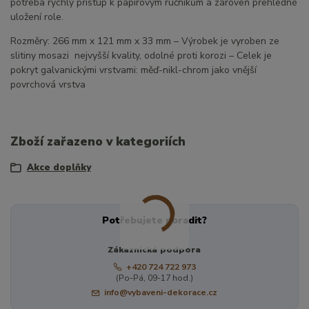
potřeba rychlý přístup k papírovým ručníkům a zároveň přehledné
uložení role.
Rozměry: 266 mm x 121 mm x 33 mm – Výrobek je vyroben ze
slitiny mosazi nejvyšší kvality, odolné proti korozi – Celek je
pokryt galvanickými vrstvami: měď-nikl-chrom jako vnější
povrchová vrstva
Zboží zařazeno v kategoriích
Akce doplňky
Potřebujete poradit?
Zákaznická podpora
+420 724 722 973
(Po-Pá, 09-17 hod.)
info@vybaveni-dekorace.cz