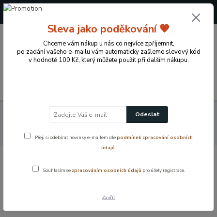
+420 724 722 973
(Po-Pá, 09-17 hod.)
Sleva jako poděkování 🧡
0
Chceme vám nákup u nás co nejvíce zpříjemnit,
0 Kč
po zadání vašeho e-mailu vám automaticky zašleme slevový kód
v hodnotě 100 Kč, který můžete použít při dalším nákupu.
Menu
Koupelnové vybavení a doplňky
Koupelnové příslušenství
Odeslat
Akce doplňky
Držák na papírové ručníky, chrom – univerzální držák na
role a ubrousky
Přeji si odebírat novinky e-mailem dle
podmínek zpracování osobních
údajů
.
Držák na papírové ručníky, chrom –
Souhlasím se
zpracováním osobních údajů
pro účely registrace.
univerzální držák na role a ubrousky
Zavřít
Akce