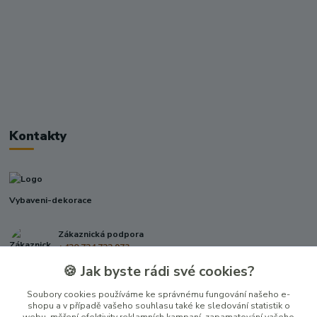
Kontakty
Vybaveni-dekorace
Zákaznická podpora
+420 724 722 973
(Po-Pá, 09-17 hod.)
🍪 Jak byste rádi své cookies?
info@vybaveni-dekorace.cz
Soubory cookies používáme ke správnému fungování našeho e-
shopu a v případě vašeho souhlasu také ke sledování statistik o
webu, měření efektivity reklamních kampaní, zapamatování vašeho