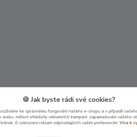
🍪 Jak byste rádi své cookies?
používáme ke správnému fungování našeho e-shopu a v případě vašeho
k o webu, měření efektivity reklamních kampaní, zapamatování vašeho o
stránek, či zobrazení reklam odpovídajících vašim preferencím.
Více k v