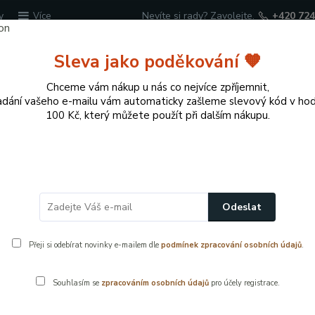
y
Nevíte si rady? Zavolejte.
+420 724
Více
Sleva jako poděkování 🧡
Hledat
Chceme vám nákup u nás co nejvíce zpříjemnit,
adání vašeho e-mailu vám automaticky zašleme slevový kód v ho
100 Kč, který můžete použít při dalším nákupu.
cí potřeby
Přírodní dekorace pro domov a zahr
Těsnící lišta ke dveřím – délka 1 m, hnědá
Odeslat
, hnědá
Přeji si odebírat novinky e-mailem dle
podmínek zpracování osobních údajů
.
Souhlasím se
zpracováním osobních údajů
pro účely registrace.
DEN BRA
- 22 %