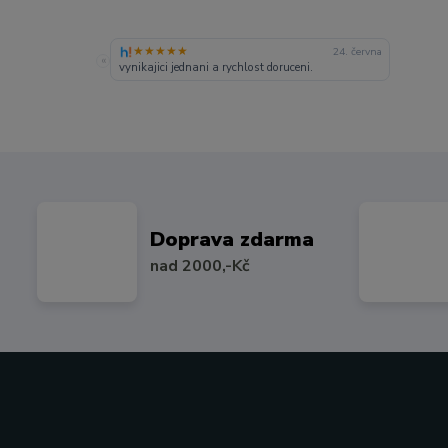
★★★★★
24. června
«
vynikajici jednani a rychlost doruceni.
Doprava zdarma
nad 2000,-Kč