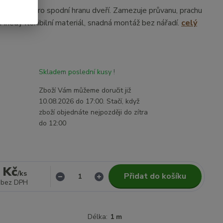
nící lišta pro spodní hranu dveří. Zamezuje průvanu, prachu
 Hnědý flexibilní materiál, snadná montáž bez nářadí.
celý
Skladem poslední kusy !
Zboží Vám můžeme doručit již
10.08.2026 do 17:00. Stačí, když
zboží objednáte nejpozději do zítra
do 12:00
 Kč
/
ks
Přidat do košíku
bez DPH
Délka:
1 m