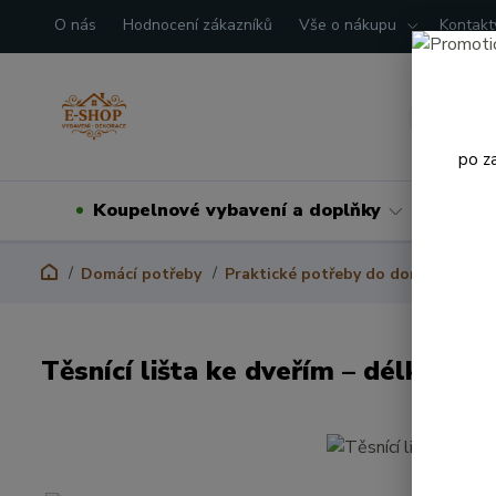
O nás
Hodnocení zákazníků
Vše o nákupu
Kontakt
po z
Koupelnové vybavení a doplňky
Domá
Domácí potřeby
Praktické potřeby do domácnosti
Těsnící lišta ke dveřím – délka 1 m