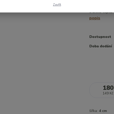
230 Kč
Zavřít
Samolepicí těs
a úniku tepla.
popis
Dostupnost
Doba dodání
180
149 Kč
šířka:
4 cm