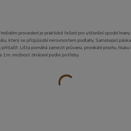
nědém provedení je praktické řešení pro utěsnění spodní hrany
iálu, který se přizpůsobí nerovnostem podlahy. Samolepicí páska
a přitlačit. Lišta pomáhá zamezit průvanu, pronikání prachu, hluku 
ka 1 m, možnost zkrácení podle potřeby.