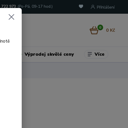
 722 973
(Po-Pá, 09-17 hod.)
Přihlášení
0
0 Kč
dnotě
Více
adu
Výprodej skvělé ceny
VEN