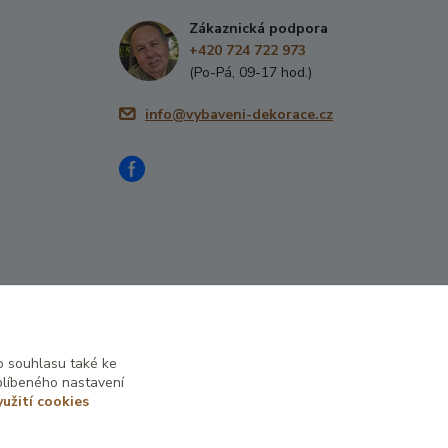
Zákaznická podpora
+420 724 722 973
(Po-Pá, 09-17 hod.)
info@vybaveni-dekorace.cz
 souhlasu také ke
blíbeného nastavení
yužití cookies