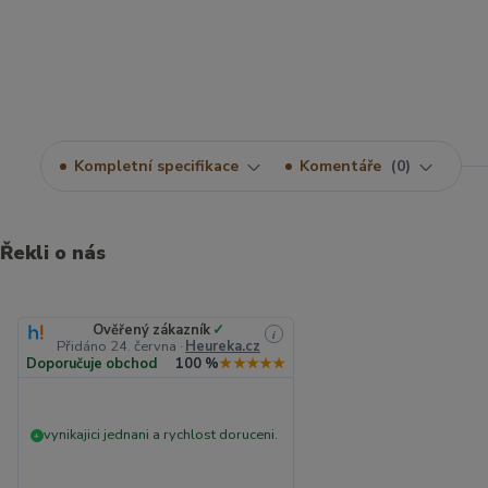
Kompletní specifikace
Komentáře
0
Řekli o nás
Ověřený zákazník
✓
i
Přidáno 24. června
·
Heureka.cz
Doporučuje obchod
100 %
★★★★★
vynikajici jednani a rychlost doruceni.
+