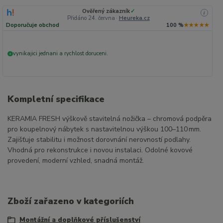
Ověřený zákazník
✓
i
Přidáno 24. června
·
Heureka.cz
Doporučuje obchod
100 %
★★★★★
vynikajici jednani a rychlost doruceni.
+
Kompletní specifikace
KERAMIA FRESH výškově stavitelná nožička – chromová podpěra
pro koupelnový nábytek s nastavitelnou výškou 100–110 mm.
Zajišťuje stabilitu i možnost dorovnání nerovností podlahy.
Vhodná pro rekonstrukce i novou instalaci. Odolné kovové
provedení, moderní vzhled, snadná montáž.
Zboží zařazeno v kategoriích
Montážní a doplňkové příslušenství