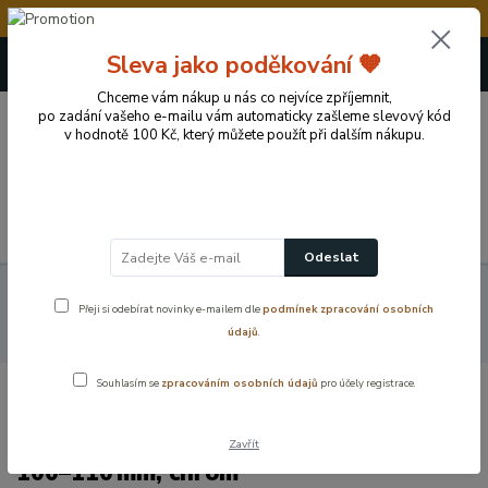
💥Vážení zákazníci, v době od 8.8. - 15.8.2026 
+420 724 722 973
Sleva jako poděkování 🧡
(Po-Pá, 09-17 hod.)
Chceme vám nákup u nás co nejvíce zpříjemnit,
po zadání vašeho e-mailu vám automaticky zašleme slevový kód
0
v hodnotě 100 Kč, který můžete použít při dalším nákupu.
0 Kč
Menu
Odeslat
Koupelnové vybavení a doplňky
Koupelnové příslušenství
Přeji si odebírat novinky e-mailem dle
podmínek zpracování osobních
Montážní a doplňkové příslušenství
Nožička k nábytku, skříňky
údajů
.
koupelnové , KERAMIA FRESH – výškově stavitelná 100–110 mm, chrom
Souhlasím se
zpracováním osobních údajů
pro účely registrace.
Nožička k nábytku, skříňky koupelnové
, KERAMIA FRESH – výškově stavitelná
Zavřít
100–110 mm, chrom