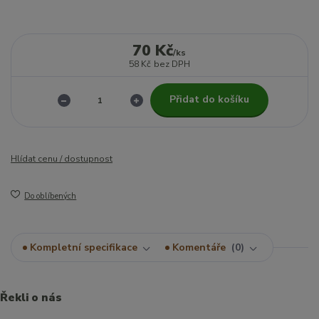
70 Kč
/
ks
58 Kč
bez DPH
Přidat do košíku
Hlídat cenu / dostupnost
Do oblíbených
Kompletní specifikace
Komentáře
0
Řekli o nás