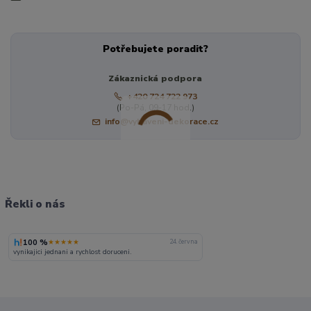
Potřebujete poradit?
Zákaznická podpora
+420 724 722 973
(Po-Pá, 09-17 hod.)
info@vybaveni-dekorace.cz
Řekli o nás
100 %
★★★★★
24. června
vynikajici jednani a rychlost doruceni.