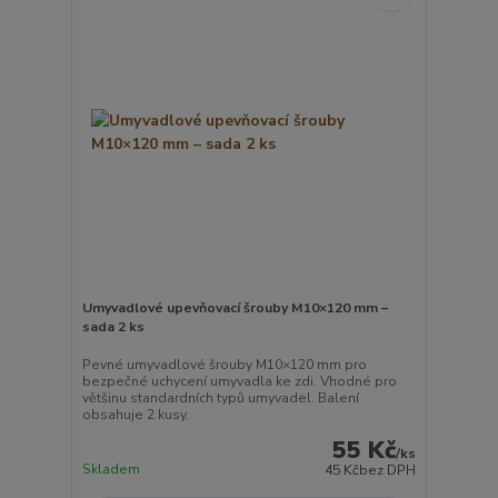
Umyvadlové upevňovací šrouby M10×120 mm –
sada 2 ks
Pevné umyvadlové šrouby M10×120 mm pro
bezpečné uchycení umyvadla ke zdi. Vhodné pro
většinu standardních typů umyvadel. Balení
obsahuje 2 kusy.
55 Kč
/
ks
Skladem
45 Kč
bez DPH