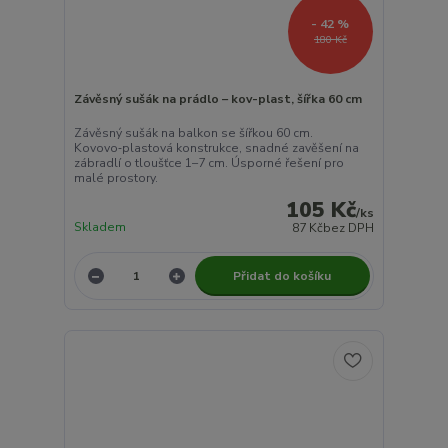
- 42 %
180 Kč
Závěsný sušák na prádlo – kov-plast, šířka 60 cm
Závěsný sušák na balkon se šířkou 60 cm.
Kovovo‑plastová konstrukce, snadné zavěšení na
zábradlí o tloušťce 1–7 cm. Úsporné řešení pro
malé prostory.
105 Kč
/
ks
Skladem
87 Kč
bez DPH
Přidat do košíku