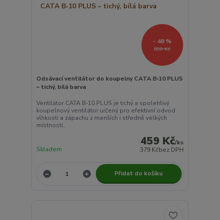
- 48 %
890 Kč
Odsávací ventilátor do koupelny CATA B‑10 PLUS
– tichý, bílá barva
Ventilátor CATA B‑10 PLUS je tichý a spolehlivý
koupelnový ventilátor určený pro efektivní odvod
vlhkosti a zápachu z menších i středně velkých
místností..
459 Kč
/
ks
Skladem
379 Kč
bez DPH
Přidat do košíku