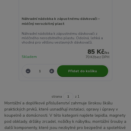
Náhradní nádobka k zápustnému dávkovači –
mléčný nerozbitný plast
Náhradní nádobka k zápustnému dávkovači z
mléčného nerozbitného plastu. Odolná, lehká a
vhodná pro většinu vestavných dávkovačů.
85 Kč
/
ks
Skladem
70 Kč
bez DPH
Přidat do košíku
strana
z 1
Montážní a doplňkové příslušenství zahrnuje širokou škálu
praktických prvků, které usnadňují instalaci, opravy i úpravy v
koupelně a domácnosti. V této kategorii najdete lepidla, magnety
pod obklady, držáky zrcadel, nožičky k nábytku, montážní šrouby a
další komponenty, které jsou nezbytné pro bezpečné a spolehlivé