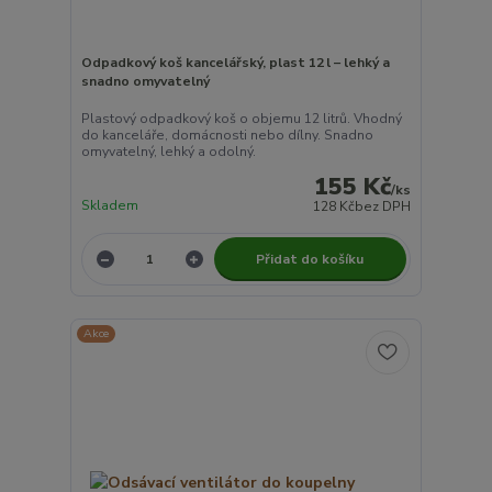
Odpadkový koš kancelářský, plast 12 l – lehký a
snadno omyvatelný
Plastový odpadkový koš o objemu 12 litrů. Vhodný
do kanceláře, domácnosti nebo dílny. Snadno
omyvatelný, lehký a odolný.
155 Kč
/
ks
Skladem
128 Kč
bez DPH
Přidat do košíku
Akce