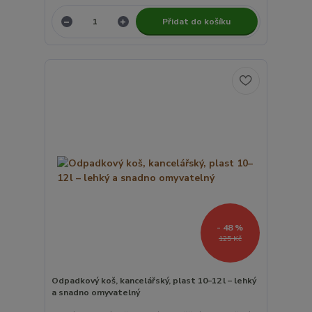
Přidat do košíku
- 48 %
125 Kč
Odpadkový koš, kancelářský, plast 10–12 l – lehký
a snadno omyvatelný