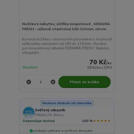
Nožička k nábytku, skříňky koupelnové , KERAMIA
FRESH – výškově stavitelná 100–110 mm, chrom
Kovová nožička v chromovém provedení s možností
výškového nastavení od 100 do 110 mm. Vhodná
pro koupelnový nábytek KERAMIA FRESH. Stabilní,
elegantní...
70 Kč
/
ks
Skladem
58 Kč
bez DPH
Přidat do košíku
Recenze obchodu od zákazníka
Ověřený zákazník
Přidáno 24. června
★★★★★
Doporučuje obchod
100 %
vynikajici jednani a rychlost doruceni.
+