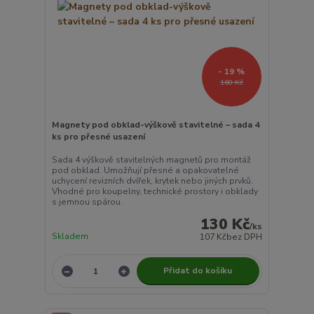
- 19 %
160 Kč
Magnety pod obklad-výškově stavitelné – sada 4
ks pro přesné usazení
Sada 4 výškově stavitelných magnetů pro montáž
pod obklad. Umožňují přesné a opakovatelné
uchycení revizních dvířek, krytek nebo jiných prvků.
Vhodné pro koupelny, technické prostory i obklady
s jemnou spárou.
130 Kč
/
ks
Skladem
107 Kč
bez DPH
Přidat do košíku