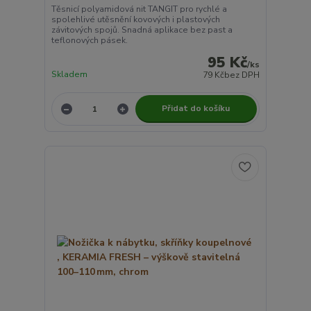
Těsnicí polyamidová nit TANGIT pro rychlé a
spolehlivé utěsnění kovových i plastových
závitových spojů. Snadná aplikace bez past a
teflonových pásek.
95 Kč
/
ks
Skladem
79 Kč
bez DPH
Přidat do košíku