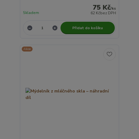
75 Kč
/
ks
Skladem
62 Kč
bez DPH
Přidat do košíku
Akce