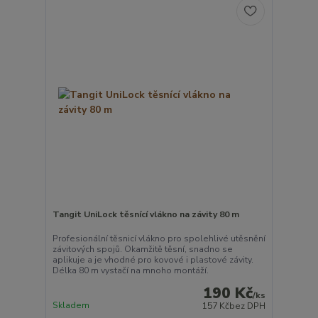
Tangit UniLock těsnící vlákno na závity 80 m
Profesionální těsnicí vlákno pro spolehlivé utěsnění
závitových spojů. Okamžitě těsní, snadno se
aplikuje a je vhodné pro kovové i plastové závity.
Délka 80 m vystačí na mnoho montáží.
190 Kč
/
ks
Skladem
157 Kč
bez DPH