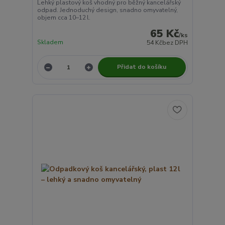
Lehký plastový koš vhodný pro běžný kancelářský
odpad. Jednoduchý design, snadno omyvatelný,
objem cca 10–12 l.
65 Kč
/
ks
Skladem
54 Kč
bez DPH
Přidat do košíku