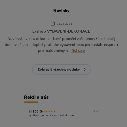
Novinky
01.05.2026
E-shop VYBAVENÍ-DEKORACE
Nové vybavení a dekorace, které promění váš domov Chcete svůj
domov zútulnit, doplnit praktické vybavení nebo jen hledáte inspiraci
pro malé změny, k...
číst celé
Zobrazit všechny novinky
Řekli o nás
100 %
★★★★★
24. června
vynikajici jednani a rychlost doruceni.