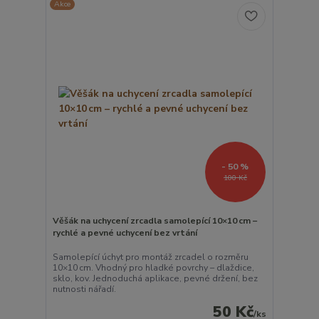
Akce
- 50 %
100 Kč
Věšák na uchycení zrcadla samolepící 10×10 cm –
rychlé a pevné uchycení bez vrtání
Samolepící úchyt pro montáž zrcadel o rozměru
10×10 cm. Vhodný pro hladké povrchy – dlaždice,
sklo, kov. Jednoduchá aplikace, pevné držení, bez
nutnosti nářadí.
50 Kč
/
ks