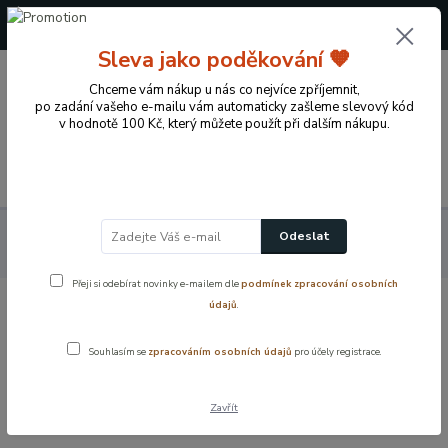
+420 724 722 973
(Po-Pá, 09-17 hod.)
Sleva jako poděkování 🧡
0
Chceme vám nákup u nás co nejvíce zpříjemnit,
0 Kč
po zadání vašeho e-mailu vám automaticky zašleme slevový kód
v hodnotě 100 Kč, který můžete použít při dalším nákupu.
Menu
Koupelnové vybavení a doplňky
Koupelnové příslušenství
Odeslat
Montážní a doplňkové příslušenství
Přeji si odebírat novinky e-mailem dle
podmínek zpracování osobních
údajů
.
Montážní a doplňkové příslušenství
Souhlasím se
zpracováním osobních údajů
pro účely registrace.
Montážní a doplňkové příslušenství pro koupelnu i domácnost.
Lepidla, magnety, držáky, nožičky a další praktické prvky pro
Zavřít
snadnou instalaci a úpravy.