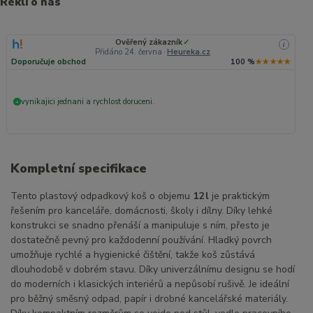
Řekli o nás
Ověřený zákazník
✓
i
Přidáno 24. června
·
Heureka.cz
Doporučuje obchod
100 %
★★★★★
vynikajici jednani a rychlost doruceni.
+
Kompletní specifikace
Tento plastový odpadkový koš o objemu
12 l
je praktickým
řešením pro kanceláře, domácnosti, školy i dílny. Díky lehké
konstrukci se snadno přenáší a manipuluje s ním, přesto je
dostatečně pevný pro každodenní používání. Hladký povrch
umožňuje rychlé a hygienické čištění, takže koš zůstává
dlouhodobě v dobrém stavu. Díky univerzálnímu designu se hodí
do moderních i klasických interiérů a nepůsobí rušivě. Je ideální
pro běžný směsný odpad, papír i drobné kancelářské materiály.