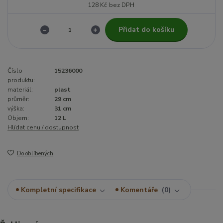
128 Kč
bez DPH
Přidat do košíku
Číslo
15236000
produktu:
materiál:
plast
průměr:
29 cm
výška:
31 cm
Objem:
12 L
Hlídat cenu / dostupnost
Do oblíbených
Kompletní specifikace
Komentáře
0