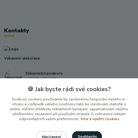
Kontakty
Vybaveni-dekorace
Zákaznická podpora
+420 724 722 973
(Po-Pá, 09-17 hod.)
🍪 Jak byste rádi své cookies?
info@vybaveni-dekorace.cz
Soubory cookies používáme ke správnému fungování našeho e-
shopu a v případě vašeho souhlasu také ke sledování statistik o
webu, měření efektivity reklamních kampaní, zapamatování vašeho
oblíbeného nastavení při používání stránek, či zobrazení reklam
odpovídajících vašim preferencím.
Více k využití cookies
Souhlasím
Nastavení