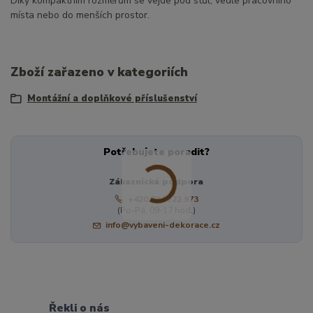
Díky kompaktním rozměrům se vejde pod stůl, vedle pracovního
místa nebo do menších prostor.
Zboží zařazeno v kategoriích
Montážní a doplňkové příslušenství
Potřebujete poradit?
Zákaznická podpora
+420 724 722 973
(Po-Pá, 09-17 hod.)
info@vybaveni-dekorace.cz
Řekli o nás