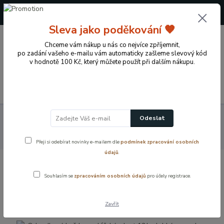
+420 724 722 973
(Po-Pá, 09-17 hod.)
Sleva jako poděkování 🧡
0
Chceme vám nákup u nás co nejvíce zpříjemnit,
0 Kč
po zadání vašeho e-mailu vám automaticky zašleme slevový kód
v hodnotě 100 Kč, který můžete použít při dalším nákupu.
Menu
Koupelnové vybavení a doplňky
Koupelnové příslušenství
Odeslat
Montážní a doplňkové příslušenství
Odpadkový koš kancelářský,
plast 12 l – lehký a snadno omyvatelný
Přeji si odebírat novinky e-mailem dle
podmínek zpracování osobních
údajů
.
Odpadkový koš kancelářský, plast 12 l
Souhlasím se
zpracováním osobních údajů
pro účely registrace.
– lehký a snadno omyvatelný
Zavřít