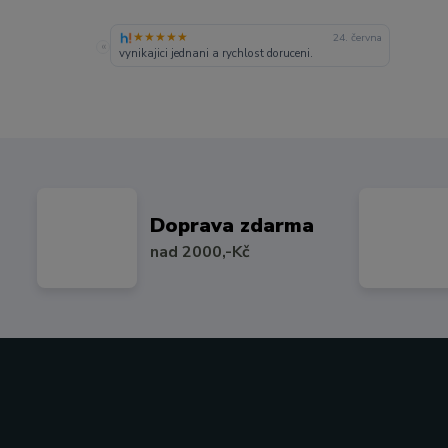
★★★★★
24. června
«
vynikajici jednani a rychlost doruceni.
Doprava zdarma
nad 2000,-Kč