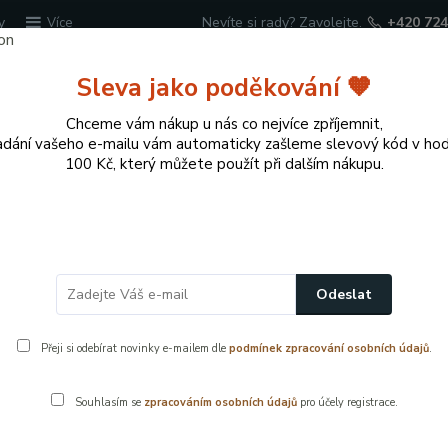
y
Nevíte si rady? Zavolejte.
+420 724
Více
Sleva jako poděkování 🧡
Hledat
Chceme vám nákup u nás co nejvíce zpříjemnit,
adání vašeho e-mailu vám automaticky zašleme slevový kód v ho
100 Kč, který můžete použít při dalším nákupu.
cí potřeby
Přírodní dekorace pro domov a zahr
nství
Sanitární příslušenství
Umyvadlové upevňovací šrouby 
Odeslat
0×120 mm – sada 2 ks
Přeji si odebírat novinky e-mailem dle
podmínek zpracování osobních údajů
.
Souhlasím se
zpracováním osobních údajů
pro účely registrace.
Pevné umyva
umyvadla ke z