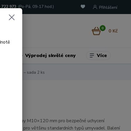
 722 973
(Po-Pá, 09-17 hod.)
Přihlášení
0
0 Kč
dnotě
Více
adu
Výprodej skvělé ceny
M10×120 mm – sada 2 ks
dlové šrouby M10×120 mm pro bezpečné uchycení
di. Vhodné pro většinu standardních typů umyvadel. Balení