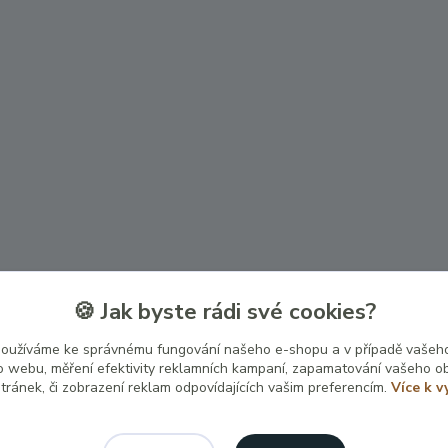
🍪 Jak byste rádi své cookies?
používáme ke správnému fungování našeho e-shopu a v případě vašeho
k o webu, měření efektivity reklamních kampaní, zapamatování vašeho o
stránek, či zobrazení reklam odpovídajících vašim preferencím.
Více k v