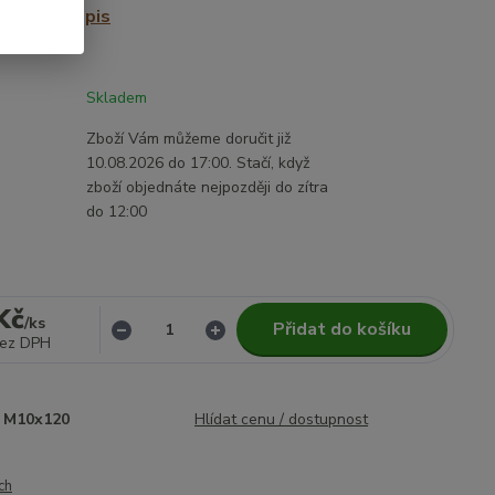
sy.
celý popis
Skladem
Zboží Vám můžeme doručit již
10.08.2026 do 17:00. Stačí, když
zboží objednáte nejpozději do zítra
do 12:00
Kč
/
ks
Přidat do košíku
ez DPH
M10x120
Hlídat cenu / dostupnost
ch