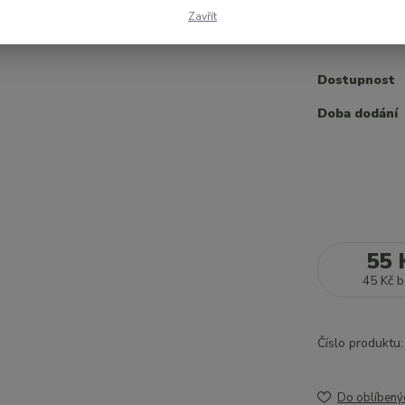
obsahuje 2 ku
Zavřít
Dostupnost
Doba dodání
55 
45 Kč
b
Číslo produktu:
Do oblíbený