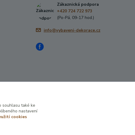
Zákaznická podpora
+420 724 722 973
(Po-Pá, 09-17 hod.)
info@vybaveni-dekorace.cz
 souhlasu také ke
blíbeného nastavení
yužití cookies
Vytvořeno na
Eshop-rychle.cz