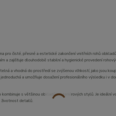
ena pro čisté, přesné a estetické zakončení vnitřních rohů obkla
m a zajišťuje dlouhodobě stabilní a hygienické provedení rohový
elná a vhodná do prostředí se zvýšenou vlhkostí, jako jsou koup
je jednoduchá a umožňuje dosažení profesionálního výsledku i v d
o kombinuje s většinou obkladů a interiérových stylů. Je ideální 
 životnost detailů.