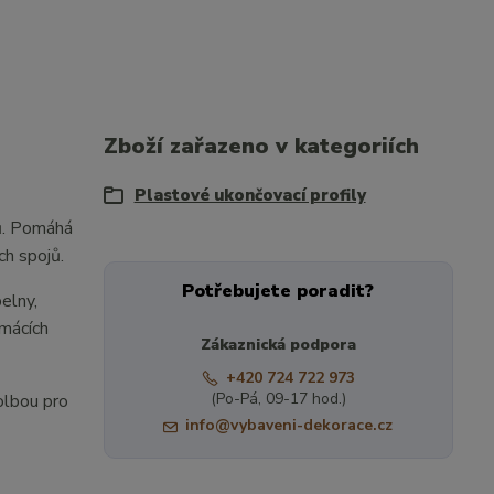
Zboží zařazeno v kategoriích
Plastové ukončovací profily
dů. Pomáhá
ch spojů.
Potřebujete poradit?
elny,
omácích
Zákaznická podpora
+420 724 722 973
(Po-Pá, 09-17 hod.)
volbou pro
info@vybaveni-dekorace.cz