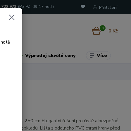
 722 973
(Po-Pá, 09-17 hod.)
Přihlášení
0
0 Kč
dnotě
Více
adu
Výprodej skvělé ceny
ohová lišta – 250 cm Elegantní řešení pro čisté a bezpečné
třních rohů obkladů. Lišta z odolného PVC chrání hrany před