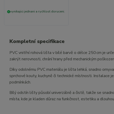
vynikajici jednani a rychlost doruceni.
+
Kompletní specifikace
PVC vnitřní rohová lišta v bílé barvě o délce 250 cm je urč
zakrýt nerovnosti, chrání hrany před mechanickým poškození
Díky odolnému PVC materiálu je lišta lehká, snadno omyvat
sprchové kouty, kuchyně či technické místnosti. Instalace 
podmínkách.
Bílý odstín lišty působí univerzálně a čistě, takže se snadn
místa, kde je kladen důraz na funkčnost, estetiku a dlouhou