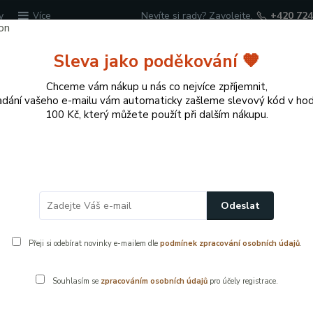
y
Nevíte si rady? Zavolejte.
+420 724
Více
Sleva jako poděkování 🧡
Hledat
Chceme vám nákup u nás co nejvíce zpříjemnit,
adání vašeho e-mailu vám automaticky zašleme slevový kód v ho
100 Kč, který můžete použít při dalším nákupu.
cí potřeby
Přírodní dekorace pro domov a zahr
lastové ukončovací profily
Lišta vnitřní rohová bahama
Odeslat
Přeji si odebírat novinky e-mailem dle
podmínek zpracování osobních údajů
.
Souhlasím se
zpracováním osobních údajů
pro účely registrace.
PVC vnitřní r
zakončení vni