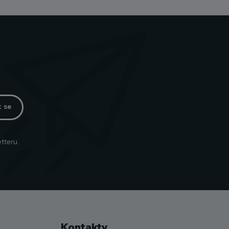
t se
tteru.
Kontakty