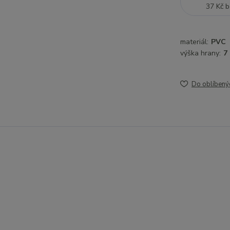
37 Kč
b
materiál:
PVC
výška hrany:
7
Do oblíbený