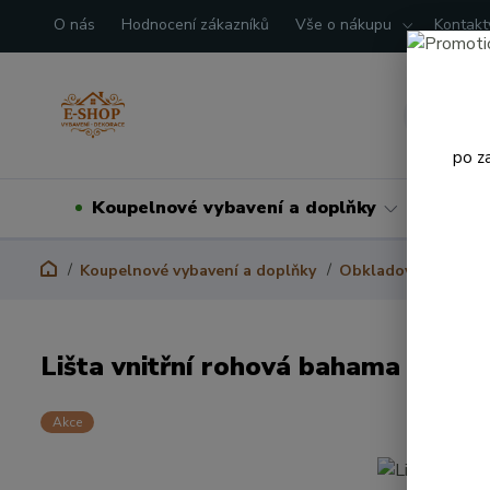
O nás
Hodnocení zákazníků
Vše o nákupu
Kontakt
po z
Koupelnové vybavení a doplňky
Domá
Koupelnové vybavení a doplňky
Obkladové lišty
P
Lišta vnitřní rohová bahama
Akce