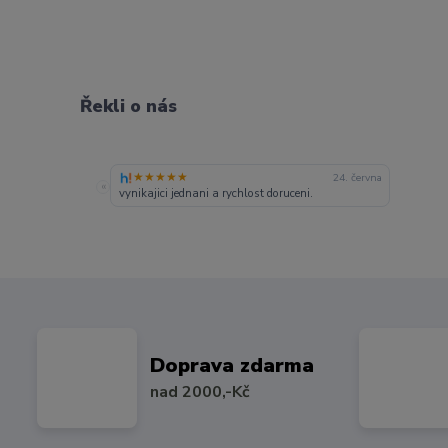
Řekli o nás
★★★★★
24. června
«
vynikajici jednani a rychlost doruceni.
Doprava zdarma
nad 2000,-Kč