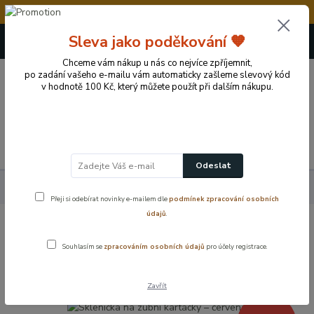
💥Vážení zákazníci, v době od 8.8. - 15.8.2026 čerpám
+420 724 722 973
Sleva jako poděkování 🧡
(Po-Pá, 09-17 hod.)
Chceme vám nákup u nás co nejvíce zpříjemnit,
po zadání vašeho e-mailu vám automaticky zašleme slevový kód
0
v hodnotě 100 Kč, který můžete použít při dalším nákupu.
0 Kč
Menu
Odeslat
Výprodej skvělé ceny
Sklenička na zubní kartáčky – červená
Přeji si odebírat novinky e-mailem dle
podmínek zpracování osobních
údajů
.
Sklenička na zubní kartáčky – červená
Souhlasím se
zpracováním osobních údajů
pro účely registrace.
Akce
Zavřít