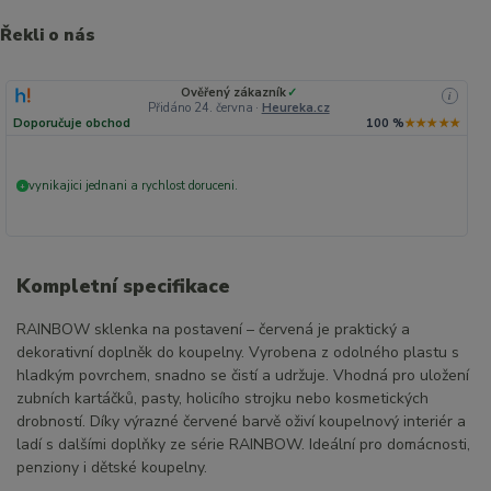
Řekli o nás
Ověřený zákazník
✓
i
Přidáno 24. června
·
Heureka.cz
Doporučuje obchod
100 %
★★★★★
vynikajici jednani a rychlost doruceni.
+
Kompletní specifikace
RAINBOW sklenka na postavení – červená je praktický a
dekorativní doplněk do koupelny. Vyrobena z odolného plastu s
hladkým povrchem, snadno se čistí a udržuje. Vhodná pro uložení
zubních kartáčků, pasty, holicího strojku nebo kosmetických
drobností. Díky výrazné červené barvě oživí koupelnový interiér a
ladí s dalšími doplňky ze série RAINBOW. Ideální pro domácnosti,
penziony i dětské koupelny.