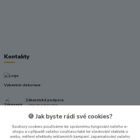
Kontakty
Vybaveni-dekorace
Zákaznická podpora
+420 724 722 973
(Po-Pá, 09-17 hod.)
🍪 Jak byste rádi své cookies?
info@vybaveni-dekorace.cz
Soubory cookies používáme ke správnému fungování našeho e-
shopu a v případě vašeho souhlasu také ke sledování statistik o
webu, měření efektivity reklamních kampaní, zapamatování vašeho