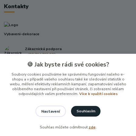
Kontakty
Vybaveni-dekorace
Zákaznická podpora
+420 724 722 973
(Po-Pá, 09-17 hod.)
🍪 Jak byste rádi své cookies?
info@vybaveni-dekorace.cz
Soubory cookies používáme ke správnému fungování našeho e-
shopu a v případě vašeho souhlasu také ke sledování statistik o
webu, měření efektivity reklamních kampaní, zapamatování vašeho
oblíbeného nastavení při používání stránek, či zobrazení reklam
odpovídajících vašim preferencím.
Více k využití cookies
Souhlasím
Nastavení
Vytvořeno na
Eshop-rychle.cz
Souhlas můžete odmítnout
zde
.
100 %
★★★★★
24. června
×
vynikajici jednani a rychlost doruceni.