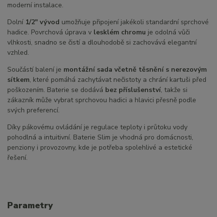
moderní instalace.
Dolní
1/2" vývod
umožňuje připojení jakékoli standardní sprchové
hadice. Povrchová úprava v
lesklém chromu
je odolná vůči
vlhkosti, snadno se čistí a dlouhodobě si zachovává elegantní
vzhled.
Součástí balení je
montážní sada včetně těsnění s nerezovým
sítkem
, které pomáhá zachytávat nečistoty a chrání kartuši před
poškozením. Baterie se dodává
bez příslušenství
, takže si
zákazník může vybrat sprchovou hadici a hlavici přesně podle
svých preferencí.
Díky pákovému ovládání je regulace teploty i průtoku vody
pohodlná a intuitivní. Baterie Slim je vhodná pro domácnosti,
penziony i provozovny, kde je potřeba spolehlivé a estetické
řešení.
Parametry