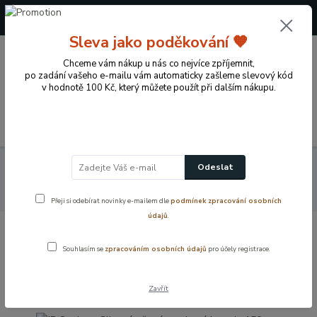
+420 724 722 973
(Po-Pá, 09-17 hod.)
Sleva jako poděkování 🧡
0
Chceme vám nákup u nás co nejvíce zpříjemnit,
0 Kč
po zadání vašeho e-mailu vám automaticky zašleme slevový kód
v hodnotě 100 Kč, který můžete použít při dalším nákupu.
Menu
Koupelnové vybavení a doplňky
Vodovodní baterie
Odeslat
Sprchová baterie
JB Sanitary Slim nástěnná sprchová baterie 150
mm
Přeji si odebírat novinky e-mailem dle
podmínek zpracování osobních
údajů
.
JB Sanitary Slim nástěnná sprchová
Souhlasím se
zpracováním osobních údajů
pro účely registrace.
baterie 150 mm
Zavřít