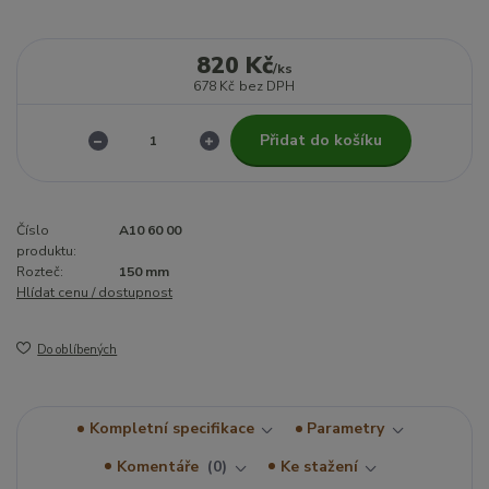
820 Kč
/
ks
678 Kč
bez DPH
Přidat do košíku
Číslo
A10 60 00
produktu:
Rozteč:
150 mm
Hlídat cenu / dostupnost
Do oblíbených
Kompletní specifikace
Parametry
Komentáře
0
Ke stažení