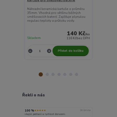
kartuše pro směšovací baterie
chrom, univerz
Náhradní keramická kartuše o průměru
Jednofunkční s
35 mm. Vhodná pro většinu běžných
chromovém pr
směšovacích baterií. Zajišťuje plynulou
spolehlivé ře
regulaci teploty a průtoku vody.
sprchování.
140 Kč
/
ks
Skladem
116 Kč
bez DPH
Není skladem
Přidat do košíku
Řekli o nás
100 %
★★★★★
24. června
vynikajici jednani a rychlost doruceni.