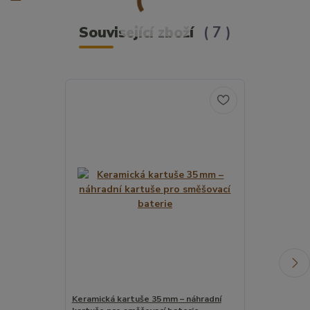
Související zboží
7
Keramická kartuše 35 mm – náhradní
Jednopolohová