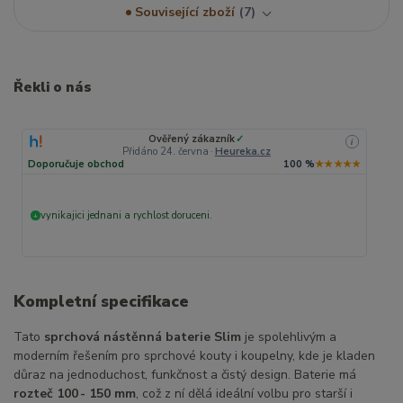
Související zboží
7
Řekli o nás
Ověřený zákazník
✓
i
Přidáno 24. června
·
Heureka.cz
Doporučuje obchod
100 %
★★★★★
vynikajici jednani a rychlost doruceni.
+
Kompletní specifikace
Tato
sprchová nástěnná baterie Slim
je spolehlivým a
moderním řešením pro sprchové kouty i koupelny, kde je kladen
důraz na jednoduchost, funkčnost a čistý design. Baterie má
rozteč 100 - 150 mm
, což z ní dělá ideální volbu pro starší i