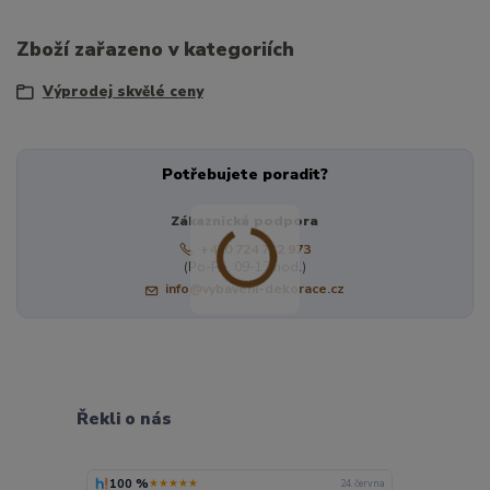
Zboží zařazeno v kategoriích
Výprodej skvělé ceny
Potřebujete poradit?
Zákaznická podpora
+420 724 722 973
(Po-Pá, 09-17 hod.)
info@vybaveni-dekorace.cz
Řekli o nás
100 %
★★★★★
24. června