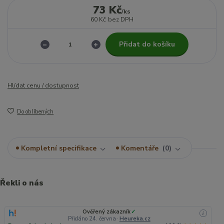
73 Kč
/
ks
60 Kč
bez DPH
Přidat do košíku
Hlídat cenu / dostupnost
Do oblíbených
Kompletní specifikace
Komentáře
0
Řekli o nás
Ověřený zákazník
✓
i
Přidáno 24. června
·
Heureka.cz