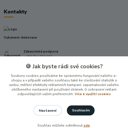
Kontakty
Vybaveni-dekorace
Zákaznická podpora
+420 724 722 973
(Po-Pá, 09-17 hod.)
🍪 Jak byste rádi své cookies?
info@vybaveni-dekorace.cz
Soubory cookies používáme ke správnému fungování našeho e-
shopu a v případě vašeho souhlasu také ke sledování statistik o
webu, měření efektivity reklamních kampaní, zapamatování vašeho
oblíbeného nastavení při používání stránek, či zobrazení reklam
odpovídajících vašim preferencím.
Více k využití cookies
Souhlasím
Nastavení
Vytvořeno na
Eshop-rychle.cz
Souhlas můžete odmítnout
zde
.
100 %
★★★★★
24. června