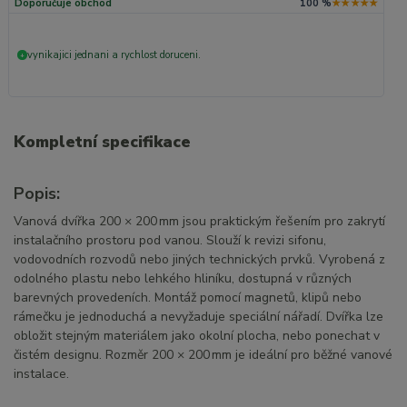
Doporučuje obchod
100 %
★★★★★
vynikajici jednani a rychlost doruceni.
+
Kompletní specifikace
Popis:
Vanová dvířka 200 × 200 mm jsou praktickým řešením pro zakrytí
instalačního prostoru pod vanou. Slouží k revizi sifonu,
vodovodních rozvodů nebo jiných technických prvků. Vyrobená z
odolného plastu nebo lehkého hliníku, dostupná v různých
barevných provedeních. Montáž pomocí magnetů, klipů nebo
rámečku je jednoduchá a nevyžaduje speciální nářadí. Dvířka lze
obložit stejným materiálem jako okolní plocha, nebo ponechat v
čistém designu. Rozměr 200 × 200 mm je ideální pro běžné vanové
instalace.