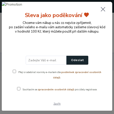
+420 724 722 973
(Po-Pá, 09-17 hod.)
Sleva jako poděkování 🧡
0
Chceme vám nákup u nás co nejvíce zpříjemnit,
0 Kč
po zadání vašeho e-mailu vám automaticky zašleme slevový kód
v hodnotě 100 Kč, který můžete použít při dalším nákupu.
Menu
Výprodej skvělé ceny
Vanová dvířka 200 × 200 mm, výprodej –
Odeslat
praktický přístup k rozvodům pod vanou
Přeji si odebírat novinky e-mailem dle
podmínek zpracování osobních
údajů
.
Vanová dvířka 200 × 200 mm, výprodej
– praktický přístup k rozvodům pod
Souhlasím se
zpracováním osobních údajů
pro účely registrace.
vanou
Zavřít
Akce