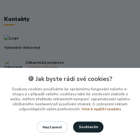
Kontakty
Vybaveni-dekorace
Zákaznická podpora
+420 724 722 973
(Po-Pá, 09-17 hod.)
🍪 Jak byste rádi své cookies?
info@vybaveni-dekorace.cz
Soubory cookies používáme ke správnému fungování našeho e-
shopu a v případě vašeho souhlasu také ke sledování statistik o
webu, měření efektivity reklamních kampaní, zapamatování vašeho
oblíbeného nastavení při používání stránek, či zobrazení reklam
odpovídajících vašim preferencím.
Více k využití cookies
Souhlasím
Nastavení
Vytvořeno na
Eshop-rychle.cz