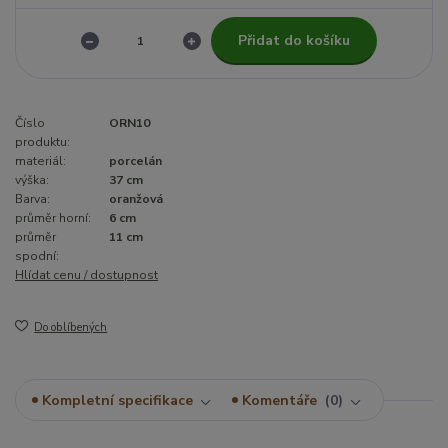
Přidat do košíku
Číslo
ORN10
produktu:
materiál:
porcelán
výška:
37 cm
Barva:
oranžová
průměr horní:
6 cm
průměr
11 cm
spodní:
Hlídat cenu / dostupnost
Do oblíbených
Kompletní specifikace
Komentáře
0