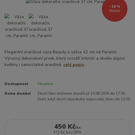
- 18 %
550 Kč
Elegantní oranžová váza Beauty o výšce 42 cm od Paramit.
Výrazný dekorativní prvek, který rozzáří interiér a skvěle doplní
květiny i samostatné aranžmá.
celý popis
Dostupnost
Skladem
Doba dodání
Zboží Vám můžeme doručit již 10.08.2026 do 17:00.
Stačí, když zboží objednáte nejpozději dnes do 12:00
450 Kč
/
ks
372 Kč
bez DPH