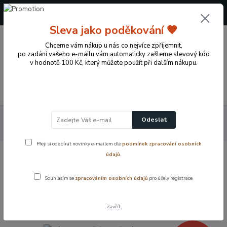
+420 724 722 973
(Po-Pá, 09-17 hod.)
Sleva jako poděkování 🧡
0
Chceme vám nákup u nás co nejvíce zpříjemnit,
0 Kč
po zadání vašeho e-mailu vám automaticky zašleme slevový kód
v hodnotě 100 Kč, který můžete použít při dalším nákupu.
Menu
Domácí potřeby
Praktické potřeby do domácnosti
Váza
Odeslat
dekorační, oranžová 37 cm, Paramit
Přeji si odebírat novinky e-mailem dle
podmínek zpracování osobních
údajů
.
Váza dekorační, oranžová 37 cm,
Paramit
Souhlasím se
zpracováním osobních údajů
pro účely registrace.
Akce
Zavřít