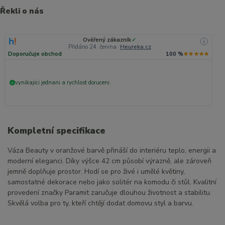
Řekli o nás
Ověřený zákazník
✓
i
Přidáno 24. června
·
Heureka.cz
Doporučuje obchod
100 %
★★★★★
vynikajici jednani a rychlost doruceni.
+
Kompletní specifikace
Váza Beauty v oranžové barvě přináší do interiéru teplo, energii a
moderní eleganci. Díky výšce 42 cm působí výrazně, ale zároveň
jemně doplňuje prostor. Hodí se pro živé i umělé květiny,
samostatné dekorace nebo jako solitér na komodu či stůl. Kvalitní
provedení značky Paramit zaručuje dlouhou životnost a stabilitu.
Skvělá volba pro ty, kteří chtějí dodat domovu styl a barvu.