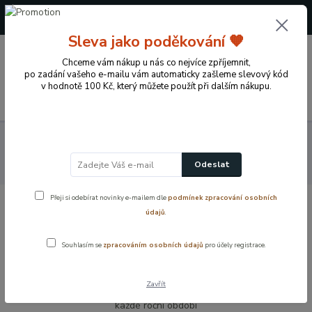
+420 724 722 973
(Po-Pá, 09-17 hod.)
Sleva jako poděkování 🧡
0
0 Kč
Chceme vám nákup u nás co nejvíce zpříjemnit,
po zadání vašeho e-mailu vám automaticky zašleme slevový kód
v hodnotě 100 Kč, který můžete použít při dalším nákupu.
Menu
Přírodní dekorace pro domov a zahradu
Dekorativní věnce na
dveře
Dekorační věnec na vchodové dveře přírodní styl pro každé
Odeslat
roční období
Přeji si odebírat novinky e-mailem dle
podmínek zpracování osobních
Dekorační věnec na vchodové dveře
údajů
.
přírodní styl pro každé roční období
Souhlasím se
zpracováním osobních údajů
pro účely registrace.
Zavřít