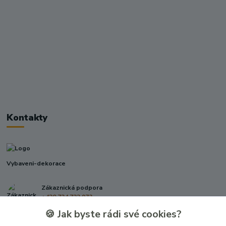
Kontakty
Vybaveni-dekorace
Zákaznická podpora
+420 724 722 973
(Po-Pá, 09-17 hod.)
🍪 Jak byste rádi své cookies?