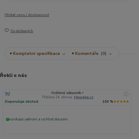
Hlídat cenu / dostupnost
Do oblíbených
Kompletní specifikace
Komentáře
0
Řekli o nás
Ověřený zákazník
✓
i
Přidáno 24. června
·
Heureka.cz
Doporučuje obchod
100 %
★★★★★
vynikajici jednani a rychlost doruceni.
+