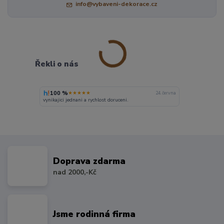
info@vybaveni-dekorace.cz
Řekli o nás
100 %
★★★★★
24. června
vynikajici jednani a rychlost doruceni.
Doprava zdarma
nad 2000,-Kč
Jsme rodinná firma