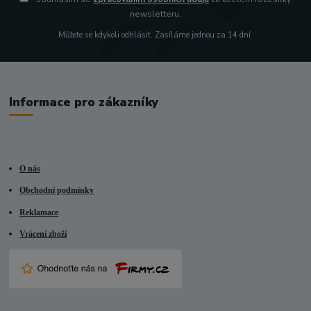
newsletteru.
Můžete se kdykoli odhlásit. Zasíláme jednou za 14 dní.
Informace pro zákazníky
O nás
Obchodní podmínky
Reklamace
Vrácení zboží