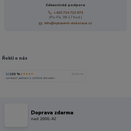
Zákaznická podpora
+420 724 722 973
(Po-Pá, 09-17 hod.)
info@vybaveni-dekorace.cz
Řekli o nás
100 %
★★★★★
24. června
vynikajici jednani a rychlost doruceni.
Doprava zdarma
nad 2000,-Kč