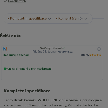
Do oblíbených
Kompletní specifikace
Komentáře
0
Řekli o nás
Ověřený zákazník
✓
i
Přidáno 24. června
·
Heureka.cz
Doporučuje obchod
100 %
★★★★★
vynikajici jednani a rychlost doruceni.
+
Kompletní specifikace
Tento
držák kelímku WHITE LINE v bílé barvě
je praktickým a
elegantním doplňkem do každé koupelny, WC nebo technické