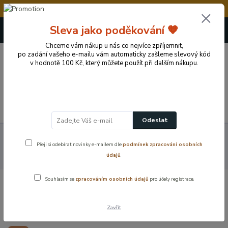
💥Vážení zákazníci, v době od 8.8. - 15.8.2026 čerpám
+420 724 722 973
Sleva jako poděkování 🧡
(Po-Pá, 09-17 hod.)
Chceme vám nákup u nás co nejvíce zpříjemnit,
po zadání vašeho e-mailu vám automaticky zašleme slevový kód
0
v hodnotě 100 Kč, který můžete použít při dalším nákupu.
0 Kč
Menu
Odeslat
Koupelnové vybavení a doplňky
Koupelnové příslušenství
Přeji si odebírat novinky e-mailem dle
podmínek zpracování osobních
Dávkovače mýdla a mýdelníky
Držák kelímku, bílý WHITE LINE –
údajů
.
včetně dvou pohárků
Souhlasím se
zpracováním osobních údajů
pro účely registrace.
Držák kelímku, bílý WHITE LINE –
včetně dvou pohárků
Zavřít