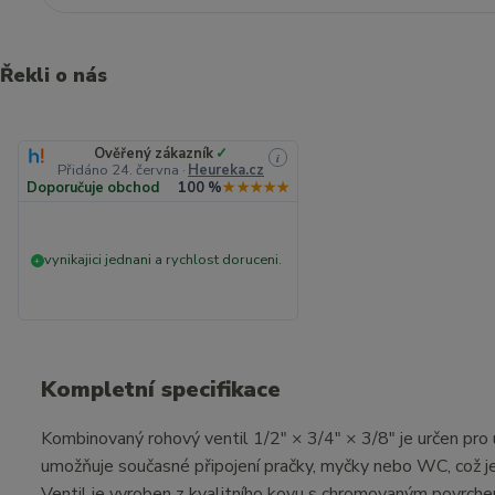
Řekli o nás
Ověřený zákazník
✓
i
Přidáno 24. června
·
Heureka.cz
Doporučuje obchod
100 %
★★★★★
vynikajici jednani a rychlost doruceni.
+
Kompletní specifikace
Kombinovaný rohový ventil 1/2" × 3/4" × 3/8" je určen pro 
umožňuje současné připojení pračky, myčky nebo WC, což j
Ventil je vyroben z kvalitního kovu s chromovaným povrchem