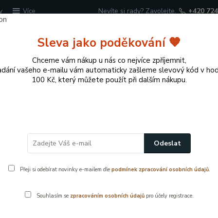
y
Nevíte si rady? Zavolejte.
+420 724
Více
Sleva jako poděkování 🧡
Hledat
Chceme vám nákup u nás co nejvíce zpříjemnit,
adání vašeho e-mailu vám automaticky zašleme slevový kód v ho
100 Kč, který můžete použít při dalším nákupu.
cí potřeby
Přírodní dekorace pro domov a zahr
ohové ventily a kulové kohouty
Kombinovaný rohový ventil 1/2" ×
Odeslat
/4" × 3/8" – ventil pro pračku, myčku
Přeji si odebírat novinky e-mailem dle
podmínek zpracování osobních údajů
.
Souhlasím se
zpracováním osobních údajů
pro účely registrace.
Kombinovaný r
myčku nebo W