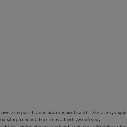
univerzální použití v domácích vodoinstalacích. Díky více výstup
e ideální při nedostatku samostatných vývodů vody.
, který zajišťuje dlouhou životnost a odolnost vůči vlhkosti. K