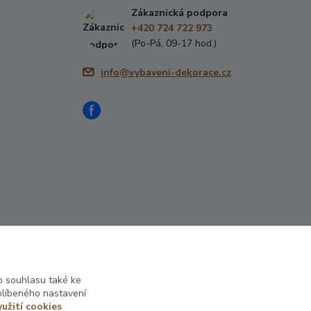
Zákaznická podpora
+420 724 722 973
(Po-Pá, 09-17 hod.)
info@vybaveni-dekorace.cz
 souhlasu také ke
blíbeného nastavení
yužití cookies
Vytvořeno na
Eshop-rychle.cz