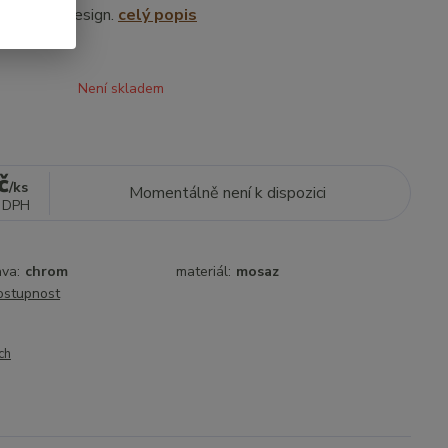
ompaktní design.
celý popis
Není skladem
č
/
ks
Momentálně není k dispozici
 DPH
va:
chrom
materiál:
mosaz
dostupnost
ch