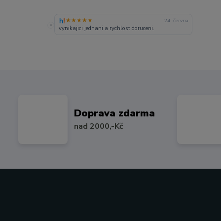
★★★★★
24. června
«
vynikajici jednani a rychlost doruceni.
Doprava zdarma
nad 2000,-Kč