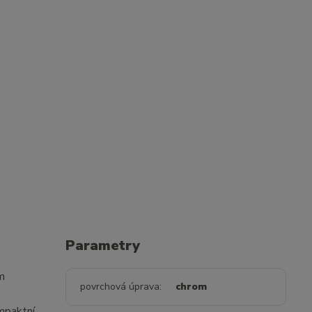
Parametry
ům
povrchová úprava
chrom
ompaktní