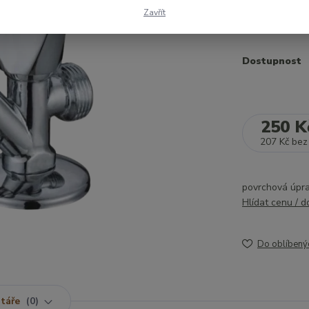
provedení a k
Zavřít
Dostupnost
250 K
207 Kč
bez
povrchová úpra
Hlídat cenu / 
Do oblíbený
táře
0