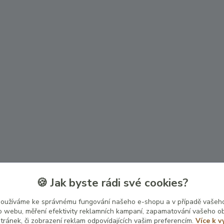
🍪 Jak byste rádi své cookies?
používáme ke správnému fungování našeho e-shopu a v případě vašeho
k o webu, měření efektivity reklamních kampaní, zapamatování vašeho o
stránek, či zobrazení reklam odpovídajících vašim preferencím.
Více k v