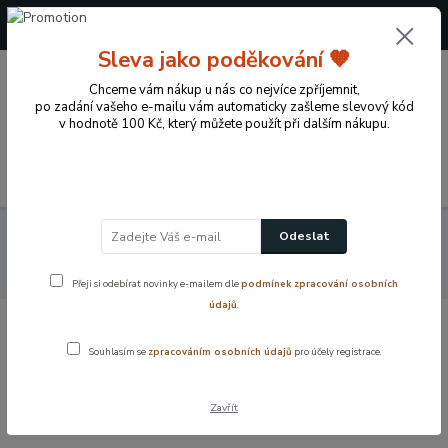
+420 724 722 973
(Po-Pá, 09-17 hod.)
Sleva jako poděkování 🧡
0
Chceme vám nákup u nás co nejvíce zpříjemnit,
0 Kč
po zadání vašeho e-mailu vám automaticky zašleme slevový kód
v hodnotě 100 Kč, který můžete použít při dalším nákupu.
Menu
Koupelnové vybavení a doplňky
Obkladové lišty
Plastové
Odeslat
ukončovací profily
Lišta obkladová PVC Broskev – šířka 8 mm pro
čisté zakončení obkladů
Přeji si odebírat novinky e-mailem dle
podmínek zpracování osobních
údajů
.
Lišta obkladová PVC Broskev – šířka
Souhlasím se
zpracováním osobních údajů
pro účely registrace.
8 mm pro čisté zakončení obkladů
Zavřít
Akce