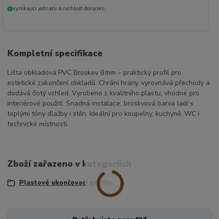
vynikajici jednani a rychlost doruceni.
+
Kompletní specifikace
Lišta obkladová PVC Broskev 8 mm – praktický profil pro
estetické zakončení obkladů. Chrání hrany, vyrovnává přechody a
dodává čistý vzhled. Vyrobeno z kvalitního plastu, vhodné pro
interiérové použití. Snadná instalace, broskvová barva ladí s
teplými tóny dlažby i stěn. Ideální pro koupelny, kuchyně, WC i
technické místnosti.
Zboží zařazeno v kategoriích
Plastové ukončovací profily