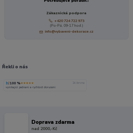
Potřebujete poradit?
Zákaznická podpora
+420 724 722 973
(Po-Pá, 09-17 hod.)
info@vybaveni-dekorace.cz
Řekli o nás
100 %
★★★★★
24. června
vynikajici jednani a rychlost doruceni.
Doprava zdarma
nad 2000,-Kč