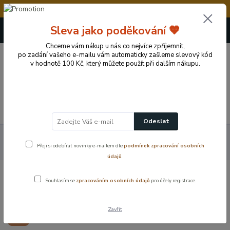
💥Vážení zákazníci, v době od 8.8. - 15.8.2026 č
+420 724 722 973
Sleva jako poděkování 🧡
(Po-Pá, 09-17 hod.)
Chceme vám nákup u nás co nejvíce zpříjemnit,
po zadání vašeho e-mailu vám automaticky zašleme slevový kód
0
v hodnotě 100 Kč, který můžete použít při dalším nákupu.
0 Kč
Menu
Odeslat
Výprodej skvělé ceny
Revizní magnetická dvířka pod obklady –
Přeji si odebírat novinky e-mailem dle
podmínek zpracování osobních
skryté řešení pro přístup k instalacím
údajů
.
Revizní magnetická dvířka pod obklady
Souhlasím se
zpracováním osobních údajů
pro účely registrace.
– skryté řešení pro přístup k instalacím
Zavřít
Akce