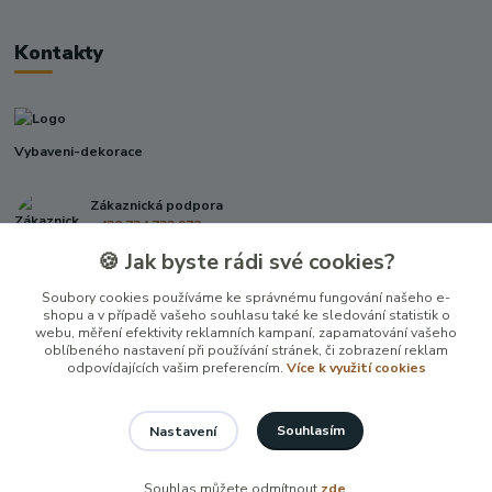
Kontakty
Vybaveni-dekorace
Zákaznická podpora
+420 724 722 973
(Po-Pá, 09-17 hod.)
🍪 Jak byste rádi své cookies?
info@vybaveni-dekorace.cz
Soubory cookies používáme ke správnému fungování našeho e-
shopu a v případě vašeho souhlasu také ke sledování statistik o
webu, měření efektivity reklamních kampaní, zapamatování vašeho
oblíbeného nastavení při používání stránek, či zobrazení reklam
odpovídajících vašim preferencím.
Více k využití cookies
Souhlasím
Nastavení
Vytvořeno na
Eshop-rychle.cz
Souhlas můžete odmítnout
zde
.
100 %
★★★★★
24. června