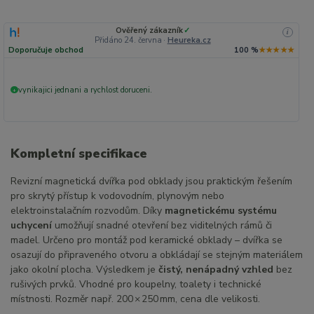
Ověřený zákazník
✓
i
Přidáno 24. června
·
Heureka.cz
Doporučuje obchod
100 %
★★★★★
vynikajici jednani a rychlost doruceni.
+
Kompletní specifikace
Revizní magnetická dvířka pod obklady jsou praktickým řešením
pro skrytý přístup k vodovodním, plynovým nebo
elektroinstalačním rozvodům. Díky
magnetickému systému
uchycení
umožňují snadné otevření bez viditelných rámů či
madel. Určeno pro montáž pod keramické obklady – dvířka se
osazují do připraveného otvoru a obkládají se stejným materiálem
jako okolní plocha. Výsledkem je
čistý, nenápadný vzhled
bez
rušivých prvků. Vhodné pro koupelny, toalety i technické
místnosti. Rozměr např. 200 × 250 mm, cena dle velikosti.