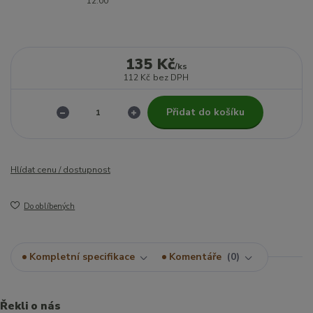
12:00
135 Kč
/
ks
112 Kč
bez DPH
Přidat do košíku
Hlídat cenu / dostupnost
Do oblíbených
Kompletní specifikace
Komentáře
0
Řekli o nás