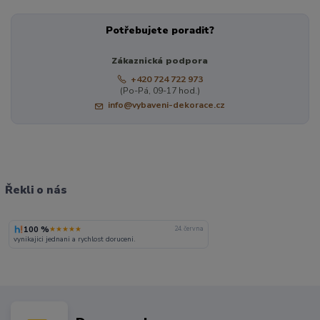
Potřebujete poradit?
Zákaznická podpora
+420 724 722 973
(Po-Pá, 09-17 hod.)
info@vybaveni-dekorace.cz
Řekli o nás
100 %
★★★★★
24. června
vynikajici jednani a rychlost doruceni.