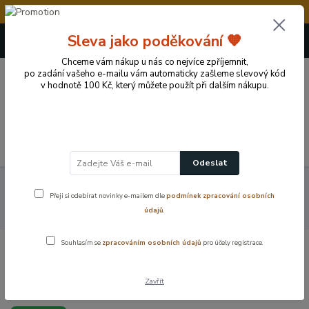
💥Vážení zákazníci, v době od 8.8. - 15.8.2026
+420 724 722 973
Sleva jako poděkování 🧡
(Po-Pá, 09-17 hod.)
Chceme vám nákup u nás co nejvíce zpříjemnit,
po zadání vašeho e-mailu vám automaticky zašleme slevový kód
0
v hodnotě 100 Kč, který můžete použít při dalším nákupu.
0 Kč
Menu
Odeslat
Koupelnové vybavení a doplňky
Sifony a ventily
Umyvadlové
Přeji si odebírat novinky e-mailem dle
podmínek zpracování osobních
sifony a výpusti
Nerezový umyvadlový sifon, 5/4″, odpad 32 mm –
údajů
.
chromové provedení
Souhlasím se
zpracováním osobních údajů
pro účely registrace.
Nerezový umyvadlový sifon, 5/4″,
odpad 32 mm – chromové provedení
Zavřít