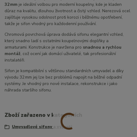
32 mm
je ideální volbou pro moderní koupelny, kde je kladen
důraz na kvalitu, dlouhou životnost a čistý vzhled. Nerezová ocel
zajišťuje vysokou odolnost proti korozi i běžnému opotřebení,
takže je sifon vhodný pro každodenní používání.
Chromová povrchová úprava dodává sifonu elegantní vzhled,
který snadno ladí s ostatními koupelnovými doplňky a
armaturami. Konstrukce je navržena pro
snadnou a rychlou
montáž
, což ocení jak domácí uživatelé, tak profesionální
instalatéři.
Sifon je kompatibilní s většinou standardních umyvadel a díky
vývodu 32 mm jej lze bez problémů napojit na běžné odpadní
systémy. Je vhodný pro nové instalace, rekonstrukce i jako
náhrada staršího sifonu.
Zboží zařazeno v kategoriích
Umyvadlové sifony a výpusti